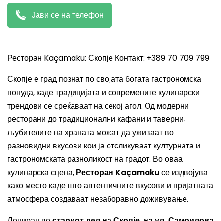
Јави се на телефон
Ресторан Kaçamaku: Скопје Контакт: +389 70 709 799
Скопје е град познат по својата богата гастрономска
понуда, каде традицијата и современите кулинарски
трендови се среќаваат на секој агол. Од модерни
ресторани до традиционални кафани и таверни,
љубителите на храната можат да уживаат во
разновидни вкусови кои ја отсликуваат културната и
гастрономската разноликост на градот. Во оваа
кулинарска сцена,
Ресторан Kaçamaku
се издвојува
како место каде што автентичните вкусови и пријатната
атмосфера создаваат незаборавно доживување.
Лоциран во
стариот дел на Скопје, на ул. Самоилова