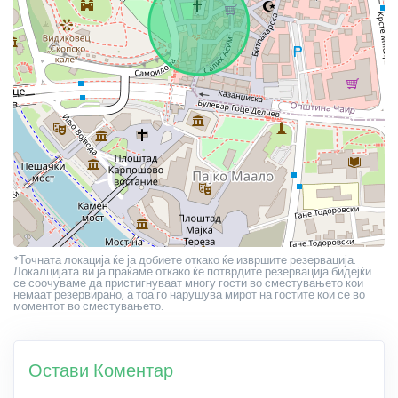
*Точната локација ќе ја добиете откако ќе извршите резервација.
Локалцијата ви ја праќаме откако ќе потврдите резервација бидејќи
се соочуваме да пристигнуваат многу гости во сместувањето кои
немаат резервирано, а тоа го нарушува мирот на гостите кои се во
моментот во сместувањето.
Остави Коментар