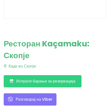
Ресторан Kaçamaku:
Скопје
Каде во Скопје
Испрати барање за резервација
Разговарај на Viber