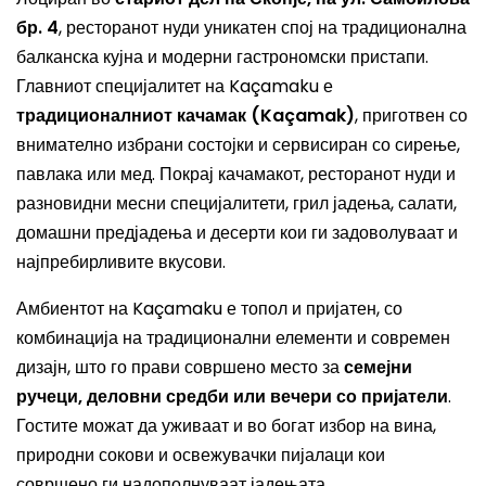
бр. 4
, ресторанот нуди уникатен спој на традиционална
балканска кујна и модерни гастрономски пристапи.
Главниот специјалитет на Kaçamaku е
традиционалниот качамак (Kaçamak)
, приготвен со
внимателно избрани состојки и сервисиран со сирење,
павлака или мед. Покрај качамакот, ресторанот нуди и
разновидни месни специјалитети, грил јадења, салати,
домашни предјадења и десерти кои ги задоволуваат и
најпребирливите вкусови.
Амбиентот на Kaçamaku е топол и пријатен, со
комбинација на традиционални елементи и современ
дизајн, што го прави совршено место за
семејни
ручеци, деловни средби или вечери со пријатели
.
Гостите можат да уживаат и во богат избор на вина,
природни сокови и освежувачки пијалаци кои
совршено ги надополнуваат јадењата.