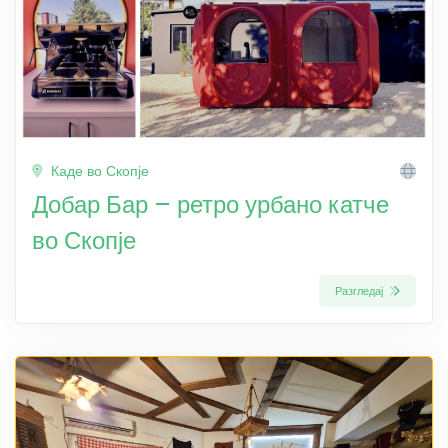
Каде во Скопје
Добар Бар – ретро урбано катче
во Скопје
Разгледај