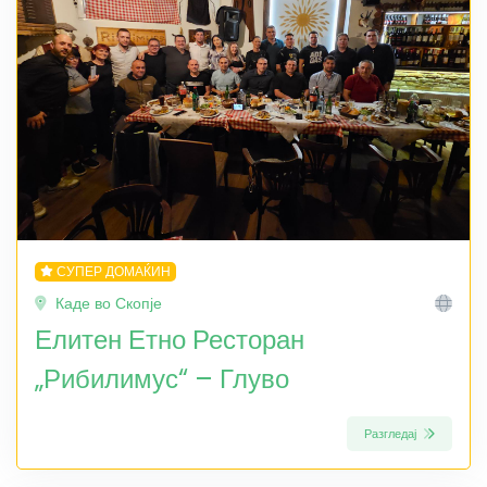
СУПЕР ДОМАЌИН
Каде во Скопје
Елитен Етно Ресторан
„Рибилимус“ – Глуво
Разгледај