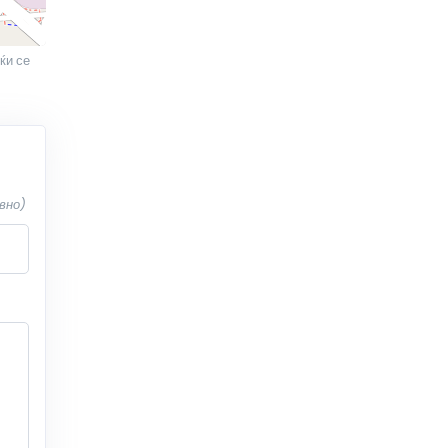
ќи се
вно)