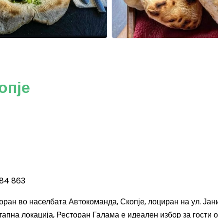
опје
384 863
ран во населбата Автокоманда, Скопје, лоциран на ул. Јан
тапна локација, Ресторан Галама е идеален избор за гости 