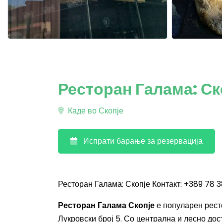
Ресторан Галама: Ск
Каде во Скопје
Испрати барање за резервација
Ресторан Галама: Скопје Контакт: +389 78 
Ресторан Галама Скопје
е популарен ресто
Лукровски број 5. Со централна и лесно дос