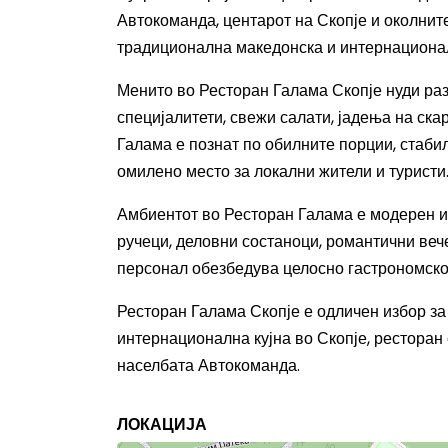
Автокоманда, центарот на Скопје и околните
традиционална македонска и интернационал
Менито во Ресторан Галама Скопје нуди ра
специјалитети, свежи салати, јадења на скар
Галама е познат по обилните порции, стаби
омилено место за локални жители и туристи
Амбиентот во Ресторан Галама е модерен и
ручеци, деловни состаноци, романтични ве
персонал обезбедува целосно гастрономско и
Ресторан Галама Скопје е одличен избор за
интернационална кујна во Скопје, ресторан 
населбата Автокоманда.
ЛОКАЦИЈА