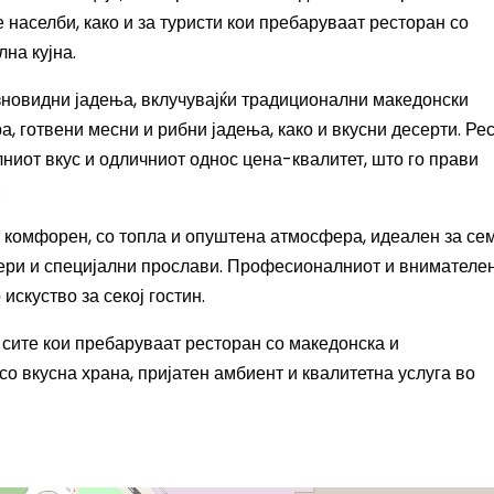
 населби, како и за туристи кои пребаруваат ресторан со
на кујна.
зновидни јадења, вклучувајќи традиционални македонски
а, готвени месни и рибни јадења, како и вкусни десерти. Ре
лниот вкус и одличниот однос цена-квалитет, што го прави
.
 комфорен, со топла и опуштена атмосфера, идеален за се
чери и специјални прослави. Професионалниот и внимателе
скуство за секој гостин.
 сите кои пребаруваат ресторан со македонска и
со вкусна храна, пријатен амбиент и квалитетна услуга во