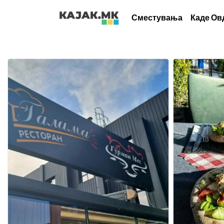
Сместувања
Каде Ов