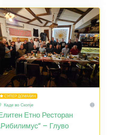
СУПЕР ДОМАЌИН
Каде во Скопје
Елитен Етно Ресторан
„Рибилимус“ – Глуво