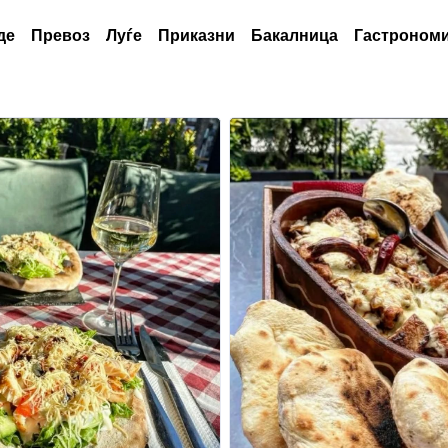
де
Превоз
Луѓе
Приказни
Бакалница
Гастрономи