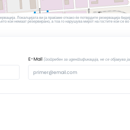
ервација. Локалцијата ви ја праќаме откако ќе потврдите резервација бидеј
то кои немаат резервирано, а тоа го нарушува мирот на гостите кои се во
E-Mail
(потребен за идентификација, не се објавува ја