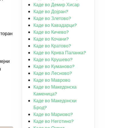
Каде во Демир Хисар
Каде во Дојран?
Каде во Злетово?
Каде во Кавадарци?
Каде во Кичево?
сторан
Каде во Кочани?
Каде во Кратово?
Каде во Крива Паланка?
Каде во Крушево?
мејни
Каде во Куманово?
н
Каде во Лесново?
Каде во Маврово
Каде во Македонска
Каменица?
Каде во Македонски
Брод?
Каде во Мариово?
Каде во Неготино?