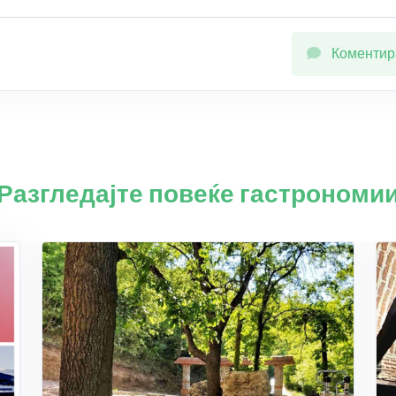
Коментир
Разгледајте повеќе гастрономи