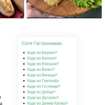
Сите Гастрономии
Каде во Берово?
Каде во Битола?
Каде во Вевчани?
Каде во Велес?
Каде во Виница?
Каде во Гевгелија
Каде во Гостивар?
Каде во Дебар?
и
Каде во Делчево?
Каде во Демир Капија?
од