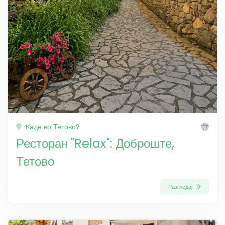
Каде во Тетово?
Ресторан "Relax": Доброште,
Тетово
Разгледај