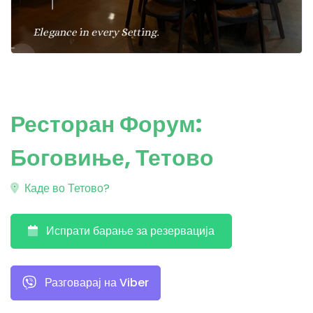
Ресторан Форум:
Боговиње, Тетово
Каде во Тетово?
Испрати барање за резервација
Разговарај на Viber