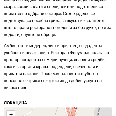
скара, свежи салати и специјалитети подготвени со
внимателно одбрани состојки. Секое јадење се
подготвува со посебна грижа за вкусот и квалитетот,
што го прави ресторанот погоден и за брз ручек, но и за
подолги, опуштени оброци.
Амбиентот е модерен, чист и пријатен, создаден за
удобност и релаксација. Ресторан Форум располага со
простор погоден за семејни ручеци, деловни средби,
како и за организирање родендени, свечености и
приватни настани. Професионалниот и љубезен
персонал се грижи секој гостин да добие услуга на
високо ниво.
ЛОКАЦИЈА
+