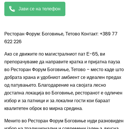
Јави се на телефон
Ресторан Форум: Боговиње, Тетово Контакт: +389 77
622 226
Ако се движите по магистралниот пат Е-65, ви
препорачуваме да направите кратка и пријатна пауза
во Ресторан Форум Боговиње, Тетово – место каде што
добрата храна и удобниот амбиент се идеален предах
од патувањето. Благодарение на својата лесно
достапна локација во Боговиње, ресторанот е одличен
избор и за патници и за локални гости кои бараат
квалитетен оброк во мирна средина.
Менито во Ресторан Форум Боговиње нуди разновиден
избор на традиционални и современи јадења, вкусна