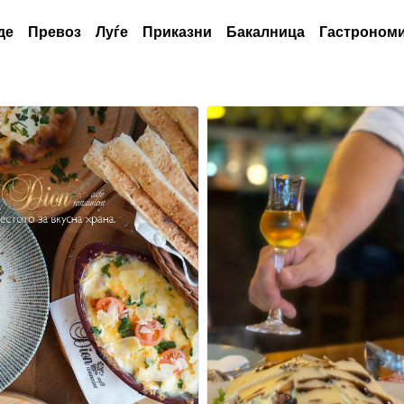
де
Превоз
Луѓе
Приказни
Бакалница
Гастрономи