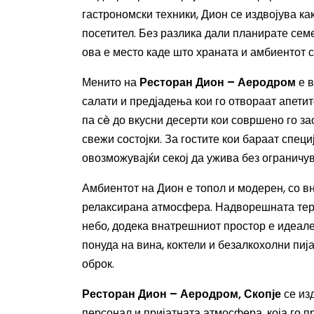
гастрономски техники, Дион се издвојува как
посетител. Без разлика дали планирате сем
ова е место каде што храната и амбиентот с
Менито на
Ресторан Дион – Аеродром
е в
салати и предјадења кои го отвораат апетит
па сè до вкусни десерти кои совршено го за
свежи состојки. За гостите кои бараат специ
овозможувајќи секој да ужива без ограничу
Амбиентот на Дион е топол и модерен, со в
релаксирана атмосфера. Надворешната тера
небо, додека внатрешниот простор е идеале
понуда на вина, коктели и безалкохолни пиј
оброк.
Ресторан Дион – Аеродром, Скопје
се из
персонал и пријатната атмосфера, која го п