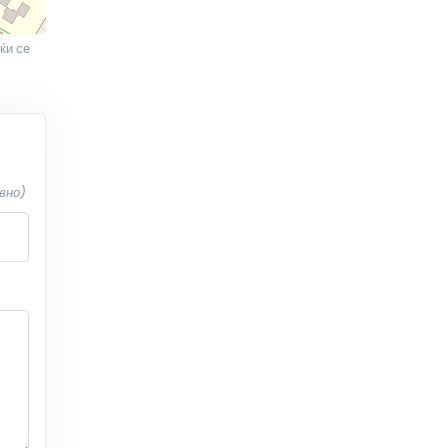
ќи се
вно)