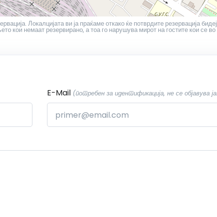
ервација. Локалцијата ви ја праќаме откако ќе потврдите резервација бидеј
то кои немаат резервирано, а тоа го нарушува мирот на гостите кои се во
E-Mail
(потребен за идентификација, не се објавува ја