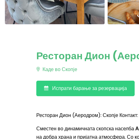
Ресторан Дион (Аер
Каде во Скопје
Испрати барање за резервација
Ресторан Дион (Аеродром): Скопје Контакт
Сместен во динамичната скопска населба
А
на добра храна и пријатна атмосфера. Со 