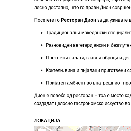
лесно достапна, што го прави Дион совршен
Посетете го
Ресторан Дион
за да уживате в
Традиционални македонски специјалит
Разновидни вегетаријански и безглуте
Пресвежи салати, главни оброци и де
Коктели, вина и пијалаци приготвени с
Пријатен амбиент во внатрешниот про
Дион е повеќе од ресторан – тоа е место ка
создадат целосно гастрономско искуство во
ЛОКАЦИЈА