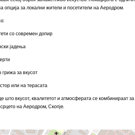
а опција за локални жители и посетители на Аеродром.
о:
ети со современ допир
нски јадења
серти
о грижа за вкусот
стор или на терасата
де што вкусот, квалитетот и атмосферата се комбинираат за
 срцето на Аеродром, Скопје.