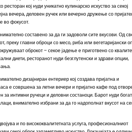
о ресторан кој нуди уникатно кулинарско искуство за секој
ејна вечера, деловен ручек или вечерно дружење со пријате
е во фокусот.
нимателно составено за да ги задоволи сите вкусови. Од с
от, преку главни оброци со месо, риба или вегетаријански о
окружуваат оброкот – секое јадење е приготвено со квалите
јални диети, ресторанoт нуди безглутенски и здрави опции,
вања.
нимателно дизајниран ентериер кој создава пријатна и
са е совршена за летни вечери и пријатно кафе под отвор
н за интимни ручеци и деловни состаноци. Барот нуди бога
алаци, внимателно избрани за да го надополнат вкусот на се
двојува и по висококвалитетната услуга, професионалниот
рави секој оброк запаметливо искуство. Локацијата е одличн