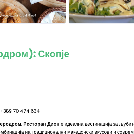
одром): Скопје
: +389 70 474 634
еродром
,
Ресторан Дион
е идеална дестинација за љубит
комбинација на традиционални македонски вкусови и совре