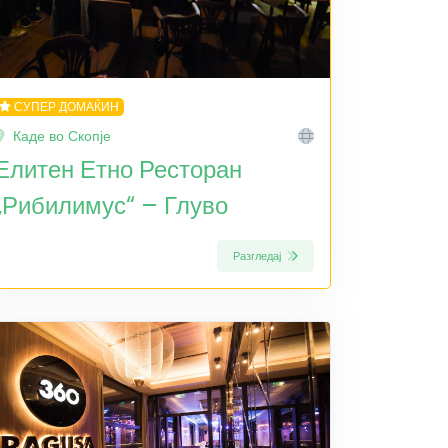
СУПЕР ДОМАЌИН
Каде во Скопје
Елитен Етно Ресторан
„Рибилимус“ – Глуво
Разгледај