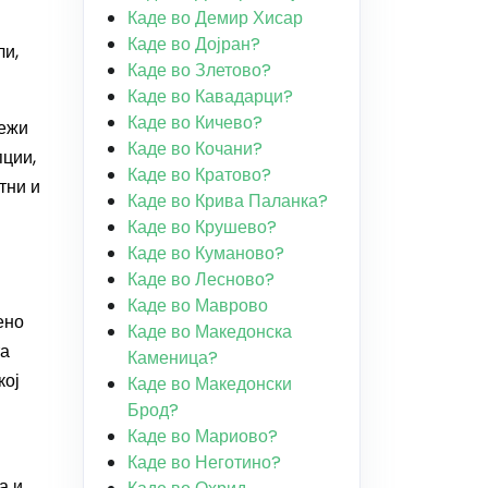
Каде во Демир Хисар
Каде во Дојран?
ли,
Каде во Злетово?
Каде во Кавадарци?
Каде во Кичево?
вежи
Каде во Кочани?
пции,
Каде во Кратово?
тни и
Каде во Крива Паланка?
Каде во Крушево?
Каде во Куманово?
Каде во Лесново?
Каде во Маврово
ено
Каде во Македонска
та
Каменица?
кој
Каде во Македонски
Брод?
Каде во Мариово?
Каде во Неготино?
а и