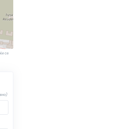
ќи се
вно)