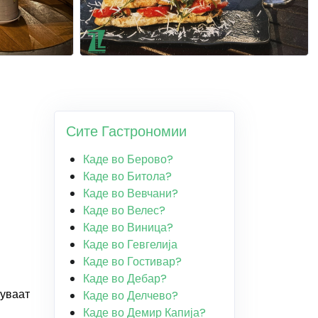
Сите Гастрономии
Каде во Берово?
Каде во Битола?
Каде во Вевчани?
Каде во Велес?
Каде во Виница?
Каде во Гевгелија
Каде во Гостивар?
Каде во Дебар?
јуваат
Каде во Делчево?
Каде во Демир Капија?