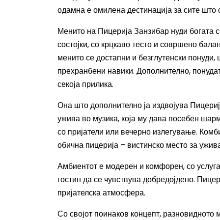
одамна е омилена дестинација за сите што 
Менито на Пицерија Занзибар нуди богата с
состојки, со крцкаво тесто и совршено бала
менито се достапни и безглутенски понуди, 
прехранбени навики. Дополнително, понудата
секоја прилика.
Она што дополнително ја издвојува Пицери
ужива во музика, која му дава посебен шар
со пријатели или вечерно излегување. Комб
обична пицерија – вистинско место за ужив
Амбиентот е модерен и комфорен, со услуга 
гостин да се чувствува добредојдено. Пицер
пријателска атмосфера.
Со својот поинаков концепт, разновидното