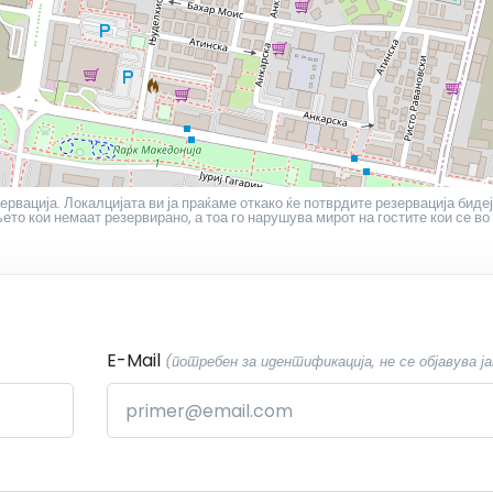
ервација. Локалцијата ви ја праќаме откако ќе потврдите резервација бидеј
то кои немаат резервирано, а тоа го нарушува мирот на гостите кои се во
E-Mail
(потребен за идентификација, не се објавува ја