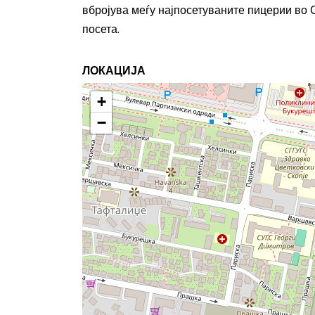
вбројува меѓу најпосетуваните пицерии во 
посета.
ЛОКАЦИЈА
+
−