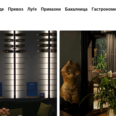
де
Превоз
Луѓе
Приказни
Бакалница
Гастрономи