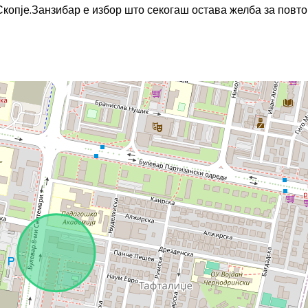
Скопје.Занзибар е избор што секогаш остава желба за повт