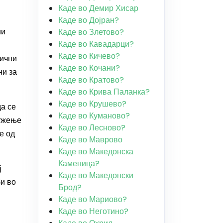
Каде во Демир Хисар
Каде во Дојран?
ни
Каде во Злетово?
Каде во Кавадарци?
Каде во Кичево?
фични
Каде во Кочани?
ни за
Каде во Кратово?
Каде во Крива Паланка?
Каде во Крушево?
а се
Каде во Куманово?
ружење
Каде во Лесново?
е од
Каде во Маврово
Каде во Македонска
Каменица?
ј
Каде во Македонски
би во
Брод?
Каде во Мариово?
Каде во Неготино?