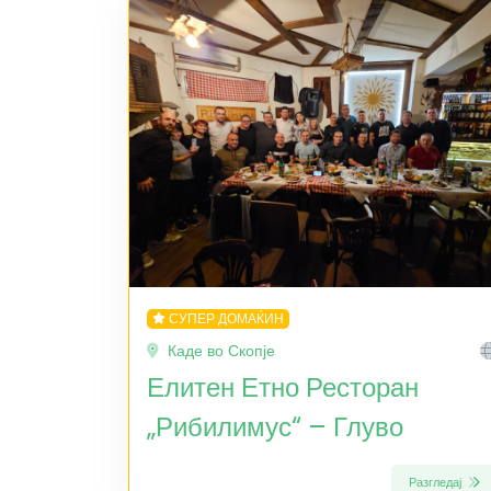
СУПЕР ДОМАЌИН
Каде во Скопје
Елитен Етно Ресторан
„Рибилимус“ – Глуво
Разгледај