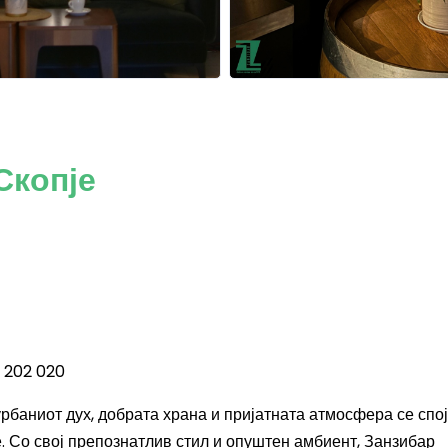
Скопје
9 202 020
урбаниот дух, добрата храна и пријатната атмосфера се спо
 Со свој препознатлив стил и опуштен амбиент, Занзибар