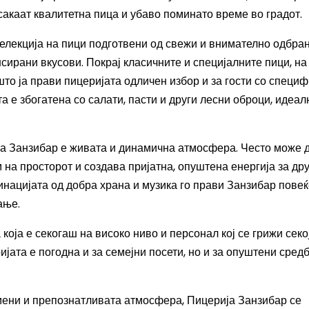
сакаат квалитетна пица и убаво поминато време во градот.
елекција на пици подготвени од свежи и внимателно одбра
нсирани вкусови. Покрај класичните и специјалните пици, на
што ја прави пицеријата одличен избор и за гости со специ
 е збогатена со салати, пасти и други лесни оброци, идеал
ја Занзибар е живата и динамична атмосфера. Често може д
м на просторот и создава пријатна, опуштена енергија за д
инацијата од добра храна и музика го прави Занзибар повеќ
ање.
која е секогаш на високо ниво и персонал кој се грижи секо
ијата е погодна и за семејни посети, но и за опуштени сред
 мени и препознатливата атмосфера, Пицерија Занзибар се