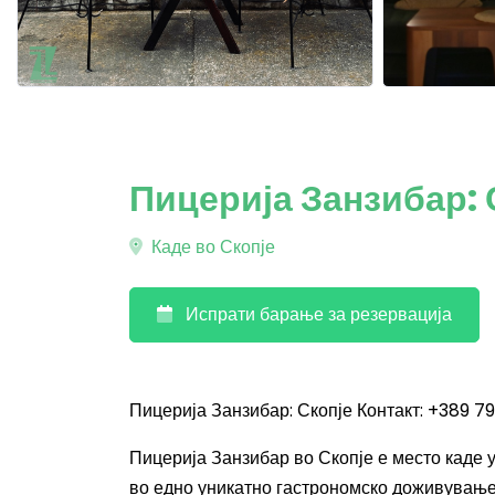
Пицерија Занзибар: 
Каде во Скопје
Испрати барање за резервација
Пицерија Занзибар: Скопје Контакт: +389 7
Пицерија Занзибар во Скопје е место каде 
во едно уникатно гастрономско доживување.