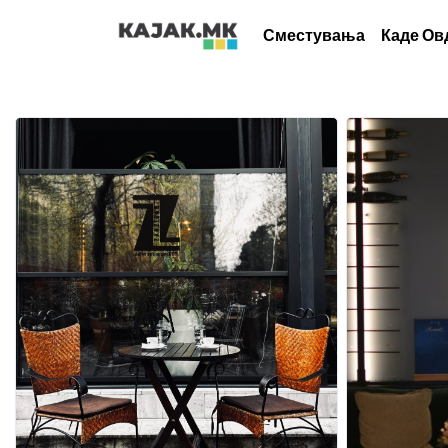
Сместувања
Каде Ов