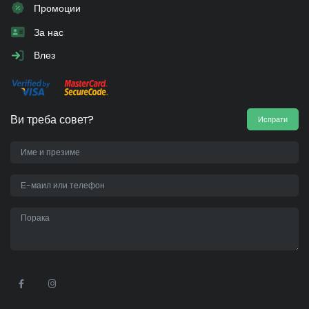
Промоции
За нас
Влез
Ви треба совет?
Испрати