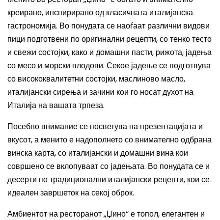
креирано, инспирирано од класичната италијанска
гастрономија. Во понудата се наоѓаат различни видови
пици подготвени по оригинални рецепти, со тенко тесто
и свежи состојки, како и домашни пасти, рижота, јадења
со месо и морски плодови. Секое јадење се подготвува
со висококвалитетни состојки, маслиново масло,
италијански сирења и зачини кои го носат духот на
Италија на вашата трпеза.
Посебно внимание се посветува на презентацијата и
вкусот, а менито е надополнето со внимателно одбрана
винска карта, со италијански и домашни вина кои
совршено се вклопуваат со јадењата. Во понудата се и
десерти по традиционални италијански рецепти, кои се
идеален завршеток на секој оброк.
Амбиентот на ресторанот „Џино“ е топол, елегантен и