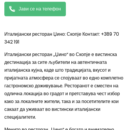
Јави се на телефон
Италијански ресторан Џино: Скопје Контакт: +389 70
342 191
Италијански ресторан „Џино“ во Скопје е вистинска
дестинација за сите љубители на автентичната
италијанска кујна, каде што традицијата, вкусот и
пријатната атмосфера се спојуваат во едно комплетно
гастрономско доживување. Ресторанот е сместен на
одлична локација во градот и претставува чест избор
како за локалните жители, така и за посетителите кои
сакаат да уживаат во вистински италијански
специјалитети.
Менито во ресторан „Џино“ е богато и внимателно