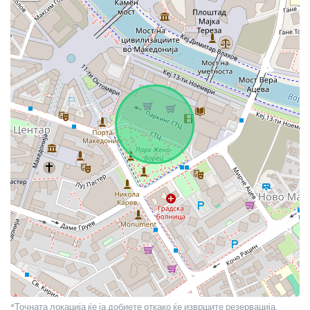
*Точната локација ќе ја добиете откако ќе извршите резервација.