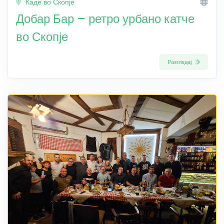
Каде во Скопје
Добар Бар – ретро урбано катче
во Скопје
Разгледај