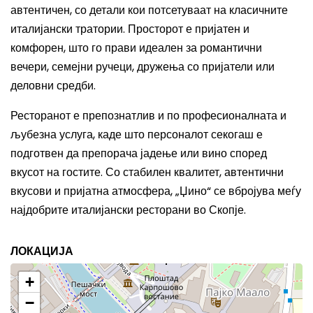
автентичен, со детали кои потсетуваат на класичните
италијански тратории. Просторот е пријатен и
комфорен, што го прави идеален за романтични
вечери, семејни ручеци, дружења со пријатели или
деловни средби.
Ресторанот е препознатлив и по професионалната и
љубезна услуга, каде што персоналот секогаш е
подготвен да препорача јадење или вино според
вкусот на гостите. Со стабилен квалитет, автентични
вкусови и пријатна атмосфера, „Џино“ се вбројува меѓу
најдобрите италијански ресторани во Скопје.
ЛОКАЦИЈА
+
−