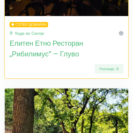
СУПЕР ДОМАЌИН
Каде во Скопје
Елитен Етно Ресторан
„Рибилимус“ – Глуво
Разгледај