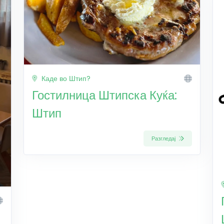
Каде во Штип?
Гостилница Штипска Куќа:
Штип
Разгледај