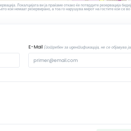
ервација. Локалцијата ви ја праќаме откако ќе потврдите резервација бидеј
то кои немаат резервирано, а тоа го нарушува мирот на гостите кои се во
E-Mail
(потребен за идентификација, не се објавува ја