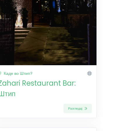
Каде во Штип?
Zahari Restaurant Bar:
Штип
Разгледај