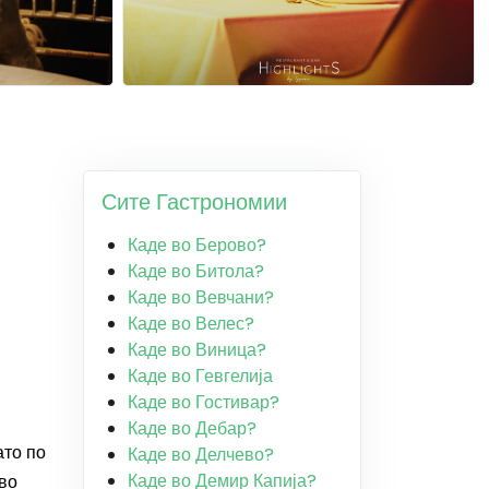
Сите Гастрономии
Каде во Берово?
Каде во Битола?
Каде во Вевчани?
Каде во Велес?
Каде во Виница?
Каде во Гевгелија
Каде во Гостивар?
Каде во Дебар?
ато по
Каде во Делчево?
Каде во Демир Капија?
во