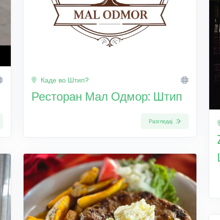
Каде во Штип?
Ресторан Мал Одмор: Штип
Разгледај