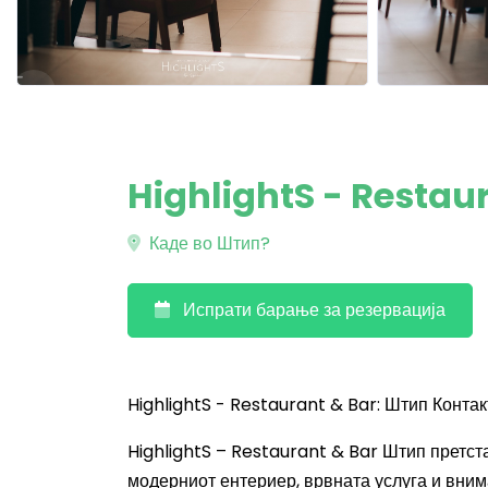
HighlightS - Restau
Каде во Штип?
Испрати барање за резервација
HighlightS - Restaurant & Bar: Штип Контакт
HighlightS – Restaurant & Bar Штип претста
модерниот ентериер, врвната услуга и вним