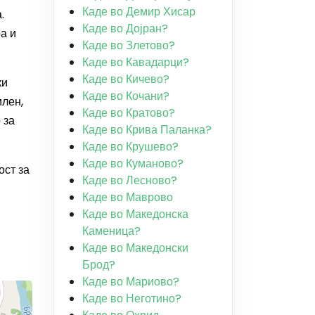
Каде во Демир Хисар
.
Каде во Дојран?
а и
Каде во Злетово?
Каде во Кавадарци?
Каде во Кичево?
ки
Каде во Кочани?
илен,
Каде во Кратово?
 за
Каде во Крива Паланка?
Каде во Крушево?
Каде во Куманово?
ост за
Каде во Лесново?
Каде во Маврово
Каде во Македонска
Каменица?
Каде во Македонски
Брод?
Каде во Мариово?
Каде во Неготино?