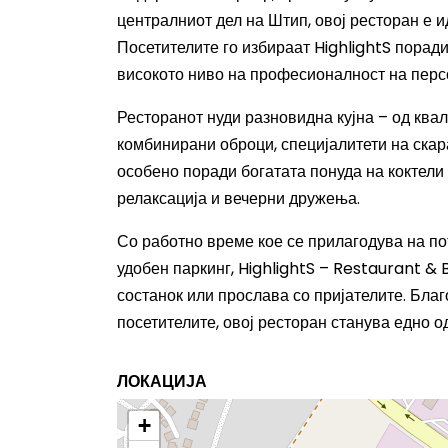
централниот дел на Штип, овој ресторан е 
Посетителите го избираат HighlightS порад
високото ниво на професионалност на перс
Ресторанот нуди разновидна кујна – од ква
комбинирани оброци, специјалитети на скар
особено поради богатата понуда на коктели 
релаксација и вечерни дружења.
Со работно време кое се прилагодува на пот
удобен паркинг, HighlightS – Restaurant &
состанок или прослава со пријателите. Благ
посетителите, овој ресторан станува едно о
ЛОКАЦИЈА
+