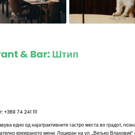
rant & Bar: Штип
: +389 74 241 111
вува едно од најатрактивните гастро места во градот, позн
ателно креираното мени. Лоциран на ул. „Вељко Влаховиќ“ 