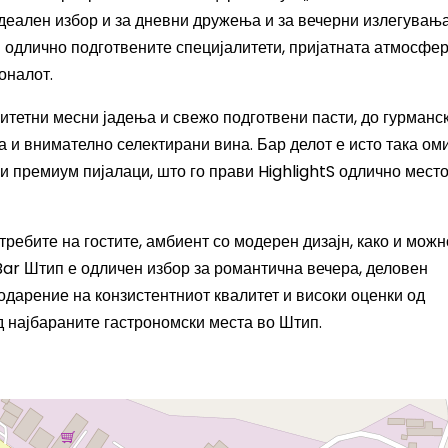
идеален избор и за дневни дружења и за вечерни излегувања
и одлично подготвените специјалитети, пријатната атмосфер
оналот.
литетни месни јадења и свежо подготвени пасти, до гурманс
а и внимателно селектирани вина. Бар делот е исто така ом
и премиум пијалаци, што го прави HighlightS одлично место
ребите на гостите, амбиент со модерен дизајн, како и можн
 Bar Штип е одличен избор за романтична вечера, деловен
одарение на конзистентниот квалитет и високи оценки од
д најбараните гастрономски места во Штип.