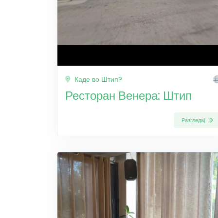
Каде во Штип?
Ресторан Венера: Штип
Разгледај