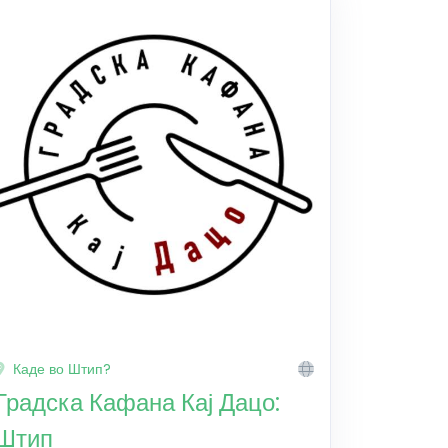
Каде во Штип?
Градска Кафана Кај Дацо:
Штип