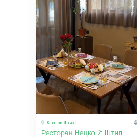
Каде во Штип?
Ресторан Нецко 2: Штип