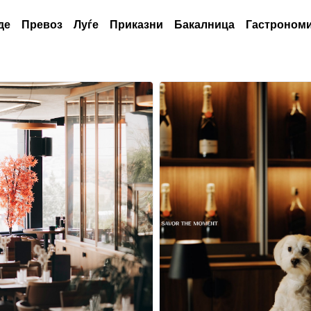
де
Превоз
Луѓе
Приказни
Бакалница
Гастрономи