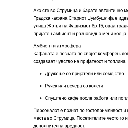
Ако сте во Струмица и барате автентично ме
Градска кафана Стариот Џумбушлија е идеа
улица Жртви на Фашизмот бр. 15, оваа тра
пријатен амбиент и разновидно мени кое ја
Амбиент и атмосфера
Кафаната е позната по својот комфорен, д
создаваат чувство на пријатност и топлина.
Дружење со пријатели или семејство
Ручек или вечера со колеги
Опуштено кафе после работа или поп
Персоналот е познат по гостопримливост и 
места во Струмица. Посетителите често го 
дополнителна вредност.