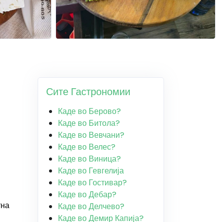
Сите Гастрономии
Каде во Берово?
Каде во Битола?
Каде во Вевчани?
Каде во Велес?
Каде во Виница?
Каде во Гевгелија
Каде во Гостивар?
Каде во Дебар?
тна
Каде во Делчево?
Каде во Демир Капија?