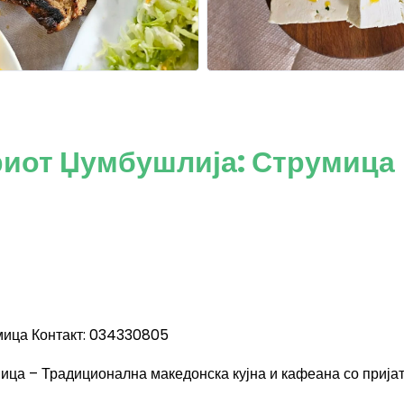
риот Џумбушлија: Струмица
мица Контакт: 034330805
ца – Традиционална македонска кујна и кафеана со прија