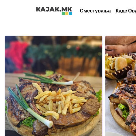
Сместувања
Каде Ов