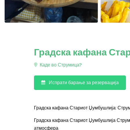
Градска кафана Ста
Каде во Струмица?
Испрати барање за резервација
Градска кафана Стариот Џумбушлија: Стру
Градска кафана Стариот Џумбушлија Струми
атмосфера