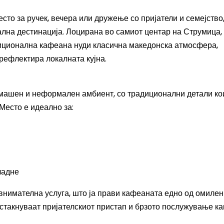
сто за ручек, вечера или дружење со пријатели и семејство
лна дестинација. Лоцирана во самиот центар на Струмица,
диционална кафеана нуди класична македонска атмосфера,
 рефлектира локалната кујна.
омашен и неформален амбиент, со традиционални детали ко
 Место е идеално за:
ладне
внимателна услуга, што ја прави кафеаната едно од омилен
истакнуваат пријателскиот пристап и брзото послужување ка