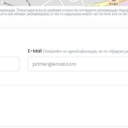
ервација. Локалцијата ви ја праќаме откако ќе потврдите резервација бидеј
то кои немаат резервирано, а тоа го нарушува мирот на гостите кои се во
E-Mail
(потребен за идентификација, не се објавува ја