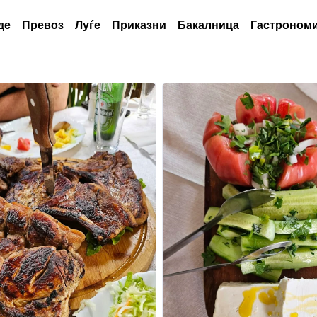
де
Превоз
Луѓе
Приказни
Бакалница
Гастрономи