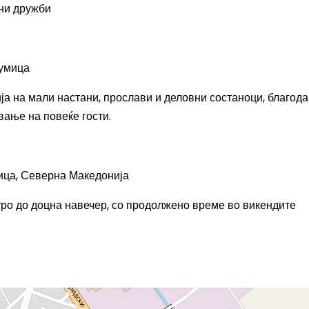
пни дружби
румица
ија на мали настани, прослави и деловни состаноци, благод
вање на повеќе гости.
ица, Северна Македонија
тро до доцна навечер, со продолжено време во викендите