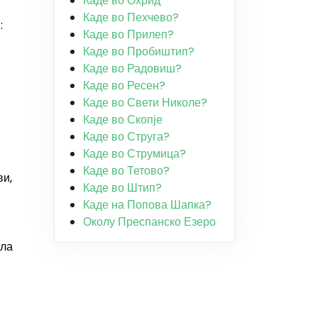
Каде во Охрид
Каде во Пехчево?
:
Каде во Прилеп?
Каде во Пробиштип?
Каде во Радовиш?
Каде во Ресен?
Каде во Свети Николе?
Каде во Скопје
Каде во Струга?
Каде во Струмица?
Каде во Тетово?
ви,
Каде во Штип?
Каде на Попова Шапка?
Околу Преспанско Езеро
ела