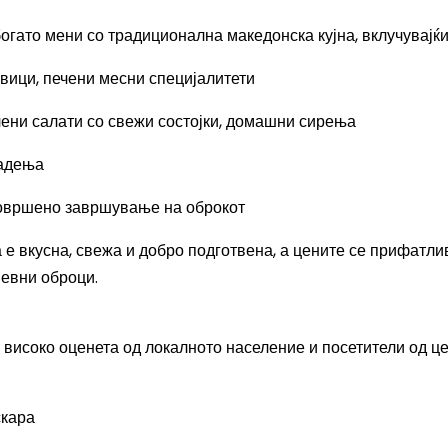
гато мени со традиционална македонска кујна, вклучувајќи
вици, печени месни специјалитети
лени салати со свежи состојки, домашни сирења
јадења
совршено завршување на оброкот
 е вкусна, свежа и добро подготвена, а цените се прифатли
невни оброци.
високо оценета од локалното население и посетители од ц
скара