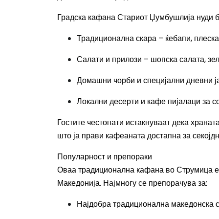
Градска кафана Стариот Џумбушлија нуди бо
Традиционална скара – ќебапи, плеска
Салати и прилози – шопска салата, зе
Домашни чорби и специјални дневни 
Локални десерти и кафе пијалаци за 
Гостите честопати истакнуваат дека храната
што ја прави кафеаната достапна за секојд
Популарност и препораки
Оваа традиционална кафана во Струмица е 
Македонија. Најмногу се препорачува за:
Најдобра традиционална македонска 