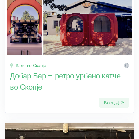
Каде во Скопје
Добар Бар – ретро урбано катче
во Скопје
Разгледај