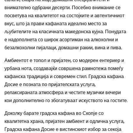
внимателно одбрани десерти. Посебно внимание се
посветува на квалитетот на состојките и автентичниот
вкус, што ја прави кафаната идеално место за
љубителите на класичната македонска кујна. Понудата
е надополнета со широк асортиман на алкохолни и
безалкохолни пијалаци, домашни ракии, вина и пива.
Амбиентот е топол и пријатен, со модерен ентериер и
урбана нота, создавајќи совршена рамнотежа помеѓу
кафанска традиција и современ стил. Градска кафана
Досие е позната по пријателската услуга,
релаксираната атмосфера и честите музички вечери
кои дополнително го збогатуваат искуството на гостите.
Доколку барате градска кафана во Скопје со
квалитетна храна, пријатен амбиент и одлична услуга,
Градска кафана Досие е вистинскиот избор за секоја