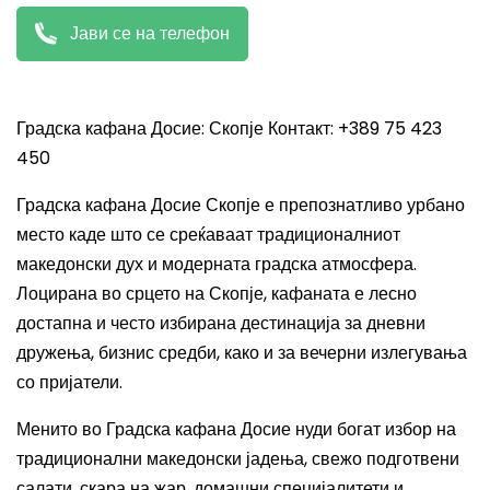
Јави се на телефон
Градска кафана Досие: Скопје Контакт: +389 75 423
450
Градска кафана Досие Скопје е препознатливо урбано
место каде што се среќаваат традиционалниот
македонски дух и модерната градска атмосфера.
Лоцирана во срцето на Скопје, кафаната е лесно
достапна и често избирана дестинација за дневни
дружења, бизнис средби, како и за вечерни излегувања
со пријатели.
Менито во Градска кафана Досие нуди богат избор на
традиционални македонски јадења, свежо подготвени
салати, скара на жар, домашни специјалитети и