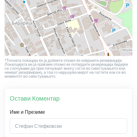
*Точната локација ќе ја добиете откако ќе извршите резервација.
Локалцијата ви ја праќаме откако ќе потврдите резервација бидејќи
се соочуваме да пристигнуваат многу гости во сместувањето кои
немаат резервирано, а тоа го нарушува мирот на гостите кои се во
моментот во сместувањето.
Остави Коментар
Име и Презиме