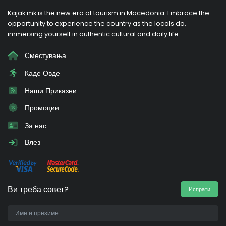
Kajak.mk is the new era of tourism in Macedonia. Embrace the
opportunity to experience the country as the locals do,
immersing yourself in authentic cultural and daily life.
Сместувања
Каде Овде
Наши Приказни
Промоции
За нас
Влез
Ви треба совет?
Испрати