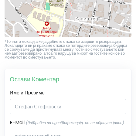
*Точната локација ќе ја добиете откако ќе извршите резервација.
Локалцијата ви ја праќаме откако ќе потврдите резервација бидејќи
се соочуваме да пристигнуваат многу гости во сместувањето кои
немаат резервирано, а тоа го нарушува мирот на гостите кои се во
моментот во сместувањето.
Остави Коментар
Име и Презиме
E-Mail
(потребен за идентификација, не се објавува јавно)