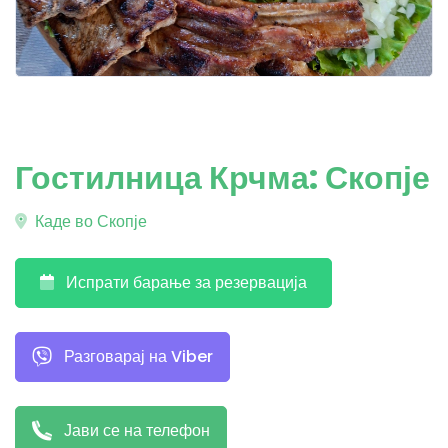
Гостилница Крчма: Скопје
Каде во Скопје
Испрати барање за резервација
Разговарај на Viber
Јави се на телефон