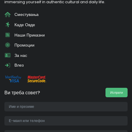
immersing yourself in authentic cultural and daily life.
Сместувања
Каде Овде
Наши Приказни
Промоции
За нас
Влез
Ви треба совет?
Испрати