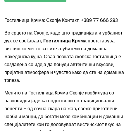
Гостилница Крчма: Скопје Контакт: +389 77 666 293
Во срцето на Скопје, каде што традицијата и урбаниот
дух се среќаваат,
Гостилница Крчма
претставува
вистинско место за сите љубители на домашна
македонска кујна. Оваа позната скопска гостилница е
создадена со идеја да понуди автентични вкусови,
пријатна атмосфера и чувство како да сте на домашна
трпеза.
Менито на Гостилница Крчма Скопје изобилува со
разновидни јадења подготвени по традиционални
рецепти – од сочна скара на жар, свежо приготвени
чорби и манџи, до богати мезе комбинации и домашни
специјалитети кои го доловуваат вистинскиот вкус на