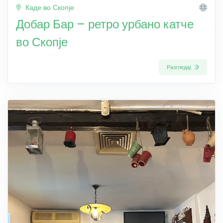
Каде во Скопје
Добар Бар – ретро урбано катче
во Скопје
Разгледај