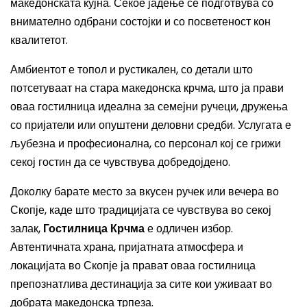
македонската кујна. Секое јадење се подготвува со
внимателно одбрани состојки и со посветеност кон
квалитетот.
Амбиентот е топол и рустикален, со детали што
потсетуваат на стара македонска крчма, што ја прави
оваа гостилница идеална за семејни ручеци, дружења
со пријатели или опуштени деловни средби. Услугата е
љубезна и професионална, со персонал кој се грижи
секој гостин да се чувствува добредојдено.
Доколку барате место за вкусен ручек или вечера во
Скопје, каде што традицијата се чувствува во секој
залак,
Гостилница Крчма
е одличен избор.
Автентичната храна, пријатната атмосфера и
локацијата во Скопје ја прават оваа гостилница
препознатлива дестинација за сите кои уживаат во
добрата македонска трпеза.