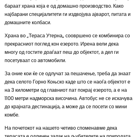
бараат храна која е од домашно производство. Како
најбарани специјалитети ги издвојува ајварот, питата и
домашните колбаси.
Храна во „Тераса Утерна„ соовршено се комбинира со
прекрасниот поглед кон езерото. Ирена вели дека
многу од гостите доаѓаат пеш до објектот, а дел ги
посетуваат со автомобили.
За оние кои ќе се одлучат за пешачење, треба да знаат
дека селото Горно Коњско каде што се наоѓа објектот е
на 3 километри од главниот пат покрај езерото, а е на
1100 метри надморска височина. Автобус не се искачува
до крајната дестинација, а може да се посети со мини
комбе.
На почетокот на нашето четиво споменавме дека
терасата е одличен залак на љубителите на природата