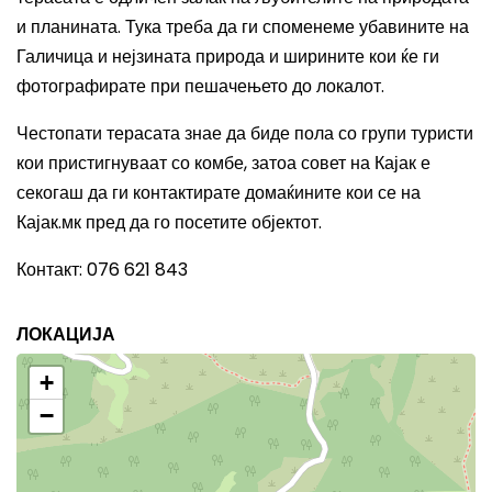
и планината. Тука треба да ги споменеме убавините на
Галичица и нејзината природа и ширините кои ќе ги
фотографирате при пешачењето до локалот.
Честопати терасата знае да биде пола со групи туристи
кои пристигнуваат со комбе, затоа совет на Кајак е
секогаш да ги контактирате домаќините кои се на
Кајак.мк пред да го посетите објектот.
Контакт: 076 621 843
ЛОКАЦИЈА
+
−