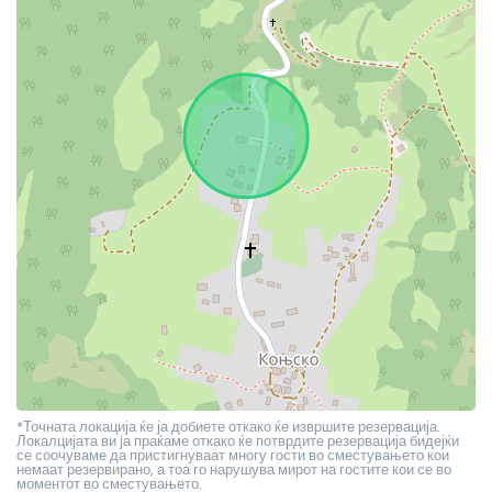
*Точната локација ќе ја добиете откако ќе извршите резервација.
Локалцијата ви ја праќаме откако ќе потврдите резервација бидејќи
се соочуваме да пристигнуваат многу гости во сместувањето кои
немаат резервирано, а тоа го нарушува мирот на гостите кои се во
моментот во сместувањето.