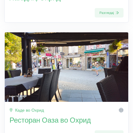
Разгледај
Каде во Охрид
Ресторан Оаза во Охрид