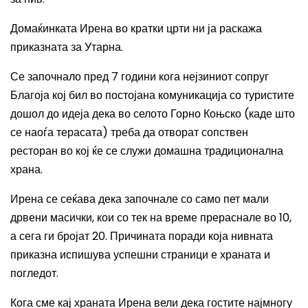
Домаќинката Ирена во кратки црти ни ја раскажа
приказната за Утарна.
Се започнало пред 7 години кога нејзиниот сопруг
Благоја кој бил во постојана комуникација со туристите
дошол до идеја дека во селото Горно Коњско (каде што
се наоѓа терасата) треба да отворат сопствен
ресторан во кој ќе се служи домашна традиционална
храна.
Ирена се сеќава дека започнале со само пет мали
дрвени масички, кои со тек на време прераснале во 10,
а сега ги бројат 20. Причината поради која нивната
приказна испишува успешни страници е храната и
погледот.
Кога сме кај храната Ирена вели дека гостите најмногу