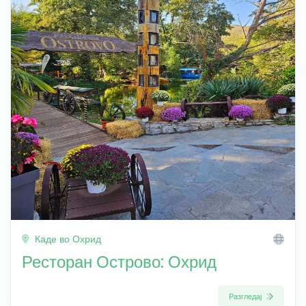
Каде во Охрид
Ресторан Острово: Охрид
Разгледај