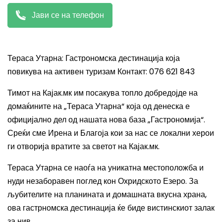
Јави се на телефон
Тераса Утарна: Гастрономска дестинација која
повикува на активен туризам Контакт: 076 621 843
Тимот на Кајак.мк им посакува топло добредојде на
домаќините на „Тераса Утарна“ која од денеска е
официјално дел од нашата нова база „Гастрономија“.
Среќи сме Ирена и Благоја кои за нас се локални херои
ги отворија вратите за светот на Кајак.мк.
Тераса Утарна се наоѓа на уникатна местоположба и
нуди незаборавен поглед кон Охридското Езеро. За
љубителите на планината и домашната вкусна храна,
ова гастрномска дестинација ќе биде вистинскиот залак
за нив.