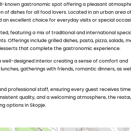
ell-known gastronomic spot offering a pleasant atmosph
n of dishes for all food lovers. Located in an urban area o
nd an excellent choice for everyday visits or special occasi
fted, featuring a mix of traditional and international specia
s. Offerings include grilled dishes, pasta, pizza, salads, m
s desserts that complete the gastronomic experience.
a well-designed interior creating a sense of comfort and
y lunches, gatherings with friends, romantic dinners, as wel
 and professional staff, ensuring every guest receives tim
consistent quality, and a welcoming atmosphere, the resta
ng options in Skopje.