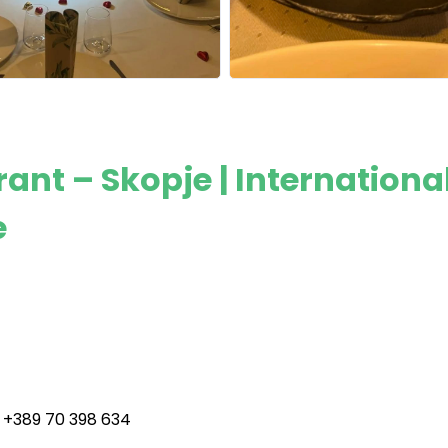
nt – Skopje | Internationa
e
 +389 70 398 634