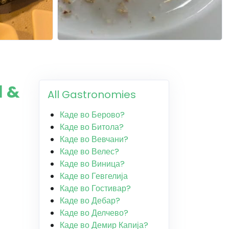
l &
All Gastronomies
Каде во Берово?
Каде во Битола?
Каде во Вевчани?
Каде во Велес?
Каде во Виница?
Каде во Гевгелија
Каде во Гостивар?
Каде во Дебар?
Каде во Делчево?
Каде во Демир Капија?