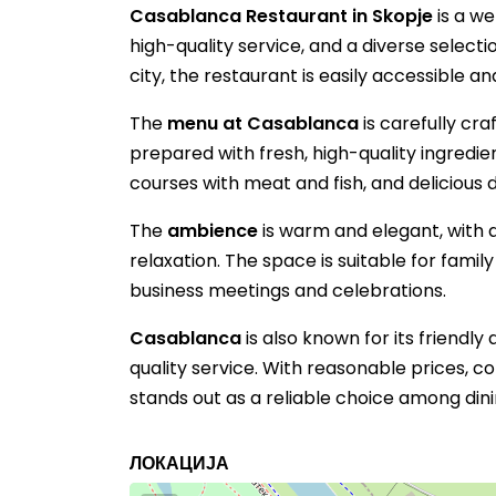
Casablanca Restaurant in Skopje
is a w
high-quality service, and a diverse selectio
city, the restaurant is easily accessible a
The
menu at Casablanca
is carefully cra
prepared with fresh, high-quality ingredient
courses with meat and fish, and deliciou
The
ambience
is warm and elegant, with 
relaxation. The space is suitable for famil
business meetings and celebrations.
Casablanca
is also known for its friendly
quality service. With reasonable prices, 
stands out as a reliable choice among dini
ЛОКАЦИЈА