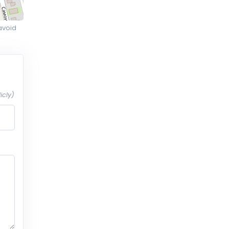
avoid
icly)