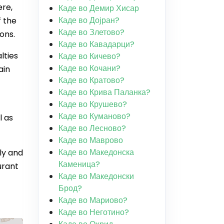
ere,
Каде во Демир Хисар
Каде во Дојран?
f the
Каде во Злетово?
ons.
Каде во Кавадарци?
lties
Каде во Кичево?
Каде во Кочани?
ain
Каде во Кратово?
Каде во Крива Паланка?
Каде во Крушево?
Каде во Куманово?
l as
Каде во Лесново?
Каде во Маврово
Каде во Македонска
ely and
Каменица?
urant
Каде во Македонски
Брод?
Каде во Мариово?
Каде во Неготино?