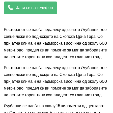
Јави се на телефон
Ресторанот се наоѓа недалеку од селото Љубанци, кое
селце лежи во подножјето на Скопска Црна Гора. Со
пријатна клима и на надморска височина од околу 600
метри, овој предел ќе ви помогне за миг да заборавите
на летните горештини кои владеат со главниот град.
Ресторанот се наоѓа недалеку од селото Љубанци, кое
селце лежи во подножјето на Скопска Црна Гора. Со
пријатна клима и на надморска височина од околу 600
метри, овој предел ќе ви помогне за миг да заборавите
на летните горештини кои владеат со главниот град.
Љубанци се наоѓа на околу 15 километри од центарот
на Скопје, а за оние кои ќе се одлучат да го посетат