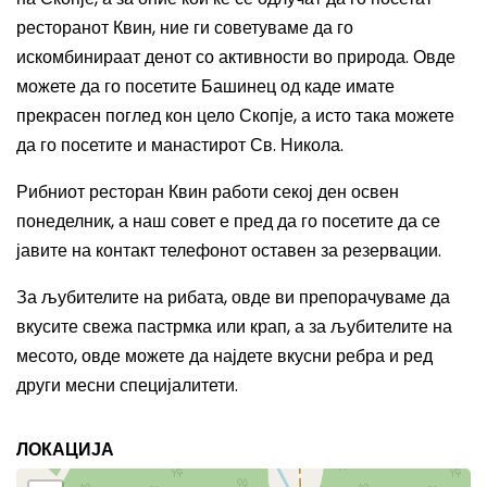
ресторанот Квин, ние ги советуваме да го
искомбинираат денот со активности во природа. Овде
можете да го посетите Башинец од каде имате
прекрасен поглед кон цело Скопје, а исто така можете
да го посетите и манастирот Св. Никола.
Рибниот ресторан Квин работи секој ден освен
понеделник, а наш совет е пред да го посетите да се
јавите на контакт телефонот оставен за резервации.
За љубителите на рибата, овде ви препорачуваме да
вкусите свежа пастрмка или крап, а за љубителите на
месото, овде можете да најдете вкусни ребра и ред
други месни специјалитети.
ЛОКАЦИЈА