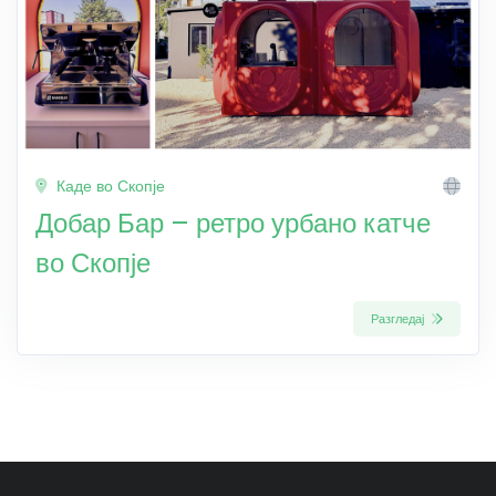
Каде во Скопје
Добар Бар – ретро урбано катче
во Скопје
Разгледај