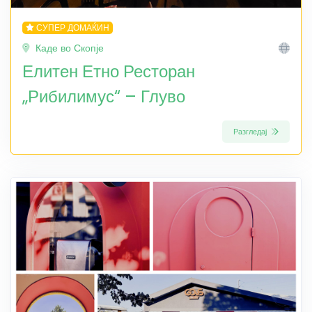
СУПЕР ДОМАЌИН
Каде во Скопје
Елитен Етно Ресторан
„Рибилимус“ – Глуво
Разгледај