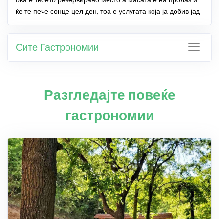
ова е твоето резервирано место а масата е на пролаз и
ќе те пече сонце цел ден, тоа е услугата која ја добив јад
Сите Гастрономии
Разгледајте повеќе
гастрономии