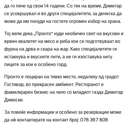
да го пече од свои 14 години. Со тек на време, Димитар
се усовршувал и во други специјалитети, за денеска да
може да им понуди на гостите огромен избор на храна.
Тој вели дека „Пронто“ нуди необичен свет на вкусови и
врвен квалитет на месо и риба кои се подготвуваат во
фурна на дрва и скара на жар. Како специјалитети ги
истакнува и вкусните пити, а не ги изоставува ниту
пиците за кои е особено горд.
Пронто е лоциран на тивко место, недалеку од градот
Гостивар, во прекрасен амбиент. Ресторанот е
фамилијарен бизнис на чело со младиот газда Димитар
Димоски.
За повеќе информации и особено за резервации може
да нè контактирате на контакт број:
078 367 808