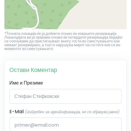
*Точната локација ќе ја добиете откако ќе извршите резервација.
Локалцијата ви ја праќаме откако ќе потврдите резервација бидејќи
се соочуваме да пристигнуваат многу гости во сместувањето кои
немаат резервирано, а тоа го нарушува мирот на гостите кои се во
моментот во сместувањето.
Остави Коментар
Име и Презиме
E-Mail
(потребен за идентификација, не се објавува јавно)