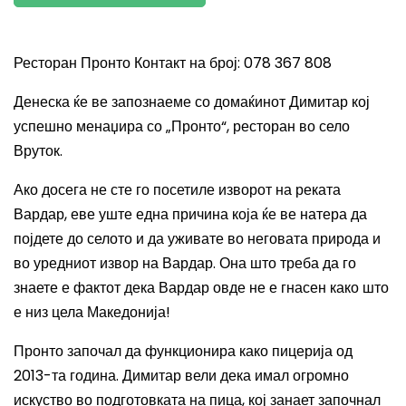
Ресторан Пронто Контакт на број: 078 367 808
Денеска ќе ве запознаеме со домаќинот Димитар кој
успешно менаџира со „Пронто“, ресторан во село
Вруток.
Ако досега не сте го посетиле изворот на реката
Вардар, еве уште една причина која ќе ве натера да
појдете до селото и да уживате во неговата природа и
во уредниот извор на Вардар. Она што треба да го
знаете е фактот дека Вардар овде не е гнасен како што
е низ цела Македонија!
Пронто започал да функционира како пицерија од
2013-та година. Димитар вели дека имал огромно
искуство во подготовката на пица, кој занает започнал