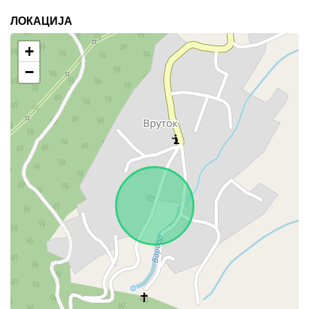
ЛОКАЦИЈА
+
−