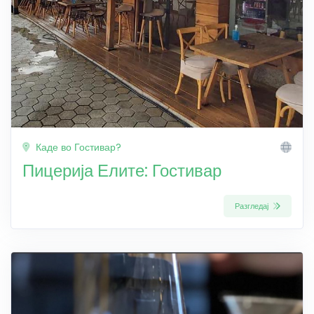
Каде во Гостивар?
Пицерија Елите: Гостивар
Разгледај