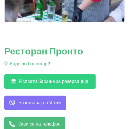
Ресторан Пронто
Каде во Гостивар?
Испрати барање за резервација
Разговарај на Viber
Јави се на телефон