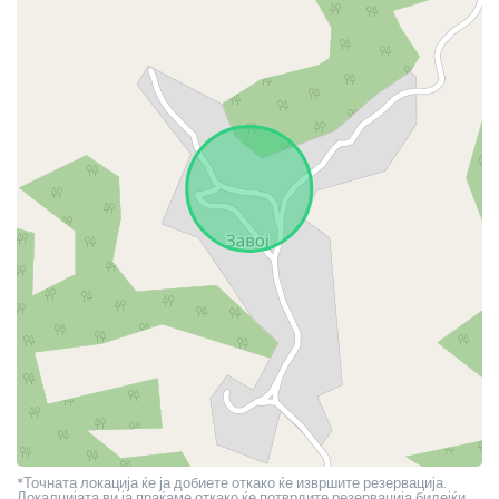
*Точната локација ќе ја добиете откако ќе извршите резервација.
Локалцијата ви ја праќаме откако ќе потврдите резервација бидејќи