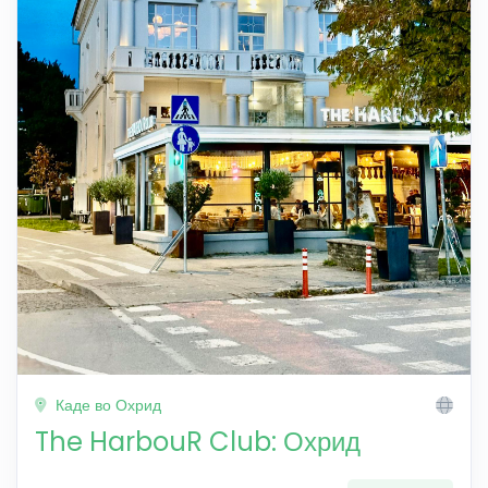
Каде во Охрид
The HarbouR Club: Охрид