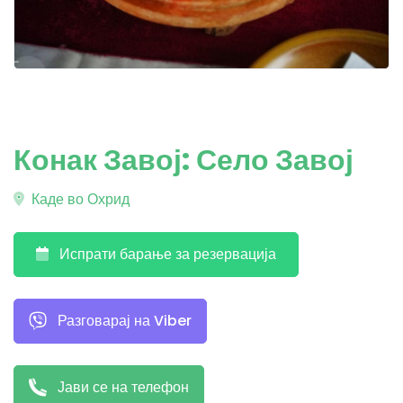
Конак Завој: Село Завој
Каде во Охрид
Испрати барање за резервација
Разговарај на Viber
Јави се на телефон