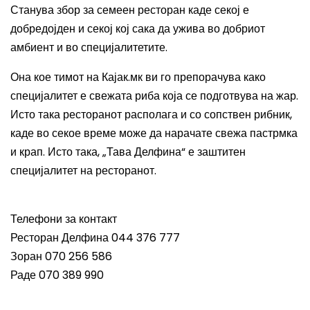
Станува збор за семеен ресторан каде секој е
добредојден и секој кој сака да ужива во добриот
амбиент и во специјалитетите.
Она кое тимот на Кајак.мк ви го препорачува како
специјалитет е свежата риба која се подготвува на жар.
Исто така ресторанот располага и со сопствен рибник,
каде во секое време може да нарачате свежа пастрмка
и крап. Исто така, „Тава Делфина“ е заштитен
специјалитет на ресторанот.
Телефони за контакт
Ресторан Делфина 044 376 777
Зоран 070 256 586
Раде 070 389 990