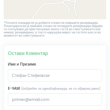
*Точната локација ќе ја добиете откако ќе извршите резервација.
Локалцијата ви ја праќаме откако ќе потврдите резервација бидејќи
се соочуваме да пристигнуваат многу гости во сместувањето кои
немаат резервирано, а тоа го нарушува мирот на гостите кои се во
моментот во сместувањето.
Остави Коментар
Име и Презиме
E-Mail
(потребен за идентификација, не се објавува јавно)