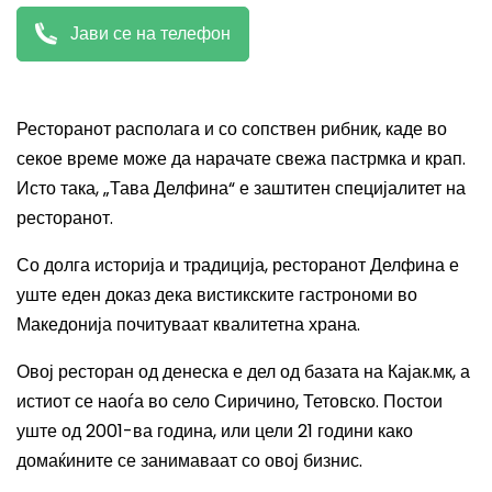
Јави се на телефон
Ресторанот располага и со сопствен рибник, каде во
секое време може да нарачате свежа пастрмка и крап.
Исто така, „Тава Делфина“ е заштитен специјалитет на
ресторанот.
Со долга историја и традиција, ресторанот Делфина е
уште еден доказ дека вистикските гастрономи во
Македонија почитуваат квалитетна храна.
Овој ресторан од денеска е дел од базата на Кајак.мк, а
истиот се наоѓа во село Сиричино, Тетовско. Постои
уште од 2001-ва година, или цели 21 години како
домаќините се занимаваат со овој бизнис.