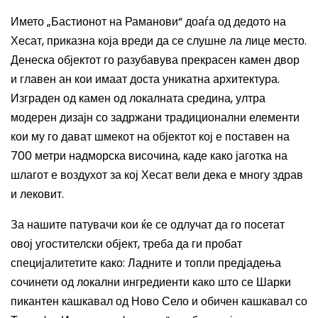
Името „Бастионот на Раманови“ доаѓа од дедото на
Хесат, приказна која вреди да се слушне ла лице место.
Денеска објектот го разубавува прекрасен камен двор
и главен ан кои имаат доста уникатна архитектура.
Изграден од камен од локалната средина, ултра
модерен дизајн со задржани традиционални елементи
кои му го дават шмекот на објектот кој е поставен на
700 метри надморска височина, каде како јаготка на
шлагот е воздухот за кој Хесат вели дека е многу здрав
и лековит.
За нашите патувачи кои ќе се одлучат да го посетат
овој угостителски објект, треба да ги пробат
специјалитетите како
:
Ладните и топли предјадења
сочинети од локални ингредиенти како што се Шарки
пикантен кашкавал од Ново Село и обичен кашкавал со