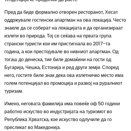
Пред да биде формално отворен ресторанот, Хесат
оддржувале гостински апартман на ова локација. Често
знаеле да се соберат на локацијата и да организираат
излети во природа. Тој се сеќава на првата група
странски туристи кои им пристигнала во 2017-та
година, а кои престојувале во нивниот апартман. Од
тогаш до денеска, тие биле домаќини на гости од
Бугарија, Чешка, Естонија и ред други земји. Според
него, гостите биле знак дека ова излетничко место има
голем потенцијал во промоција и развој на руралниот
туризам.
Имено, неговата фамилија има повеќе оф 50 години
работно искуство во индустријата на туризмот во
Република Хрватска, кое искуство одлучиле да го
пресликат во Македонија.