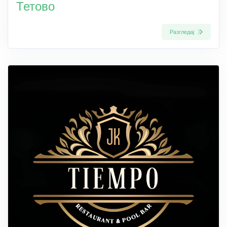
Тетово
Разгледај