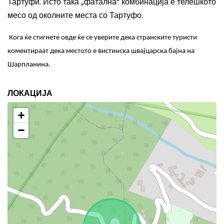
Тартуфи. Исто така „фатална“ комбинација е телешкото
месо од околните места со Тартуфо.
Кога ќе стигнете овде ќе се уверите дека странските туристи
коментираат дека
местото е вистинска швајцарска бајна на
Шарпланина.
ЛОКАЦИЈА
+
−