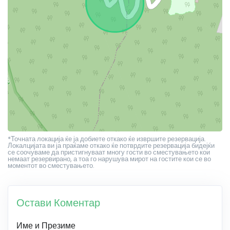
*Точната локација ќе ја добиете откако ќе извршите резервација.
Локалцијата ви ја праќаме откако ќе потврдите резервација бидејќи
се соочуваме да пристигнуваат многу гости во сместувањето кои
немаат резервирано, а тоа го нарушува мирот на гостите кои се во
моментот во сместувањето.
Остави Коментар
Име и Презиме