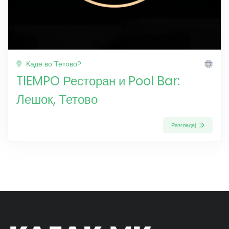
Каде во Тетово?
TIEMPO Ресторан и Pool Bar:
Лешок, Тетово
Разгледај