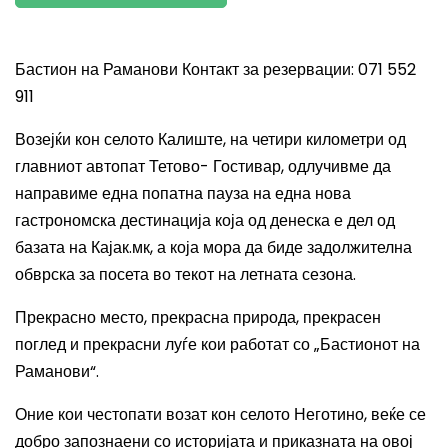
Бастион на Раманови Контакт за резервации: 071 552
911
Возејќи кон селото Калиште, на четири километри од
главниот автопат Тетово- Гостивар, одлучивме да
направиме една попатна пауза на една нова
гастрономска дестинација која од денеска е дел од
базата на Кајак.мк, а која мора да биде задолжителна
обврска за посета во текот на летната сезона.
Прекрасно место, прекрасна природа, прекрасен
поглед и прекрасни луѓе кои работат со „Бастионот на
Раманови“.
Оние кои честопати возат кон селото Неготино, веќе се
добро запознаени со историјата и приказната на овој