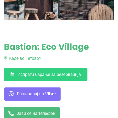
Bastion: Eco Village
Каде во Тетово?
Испрати барање за резервација
Разговарај на Viber
Јави се на телефон