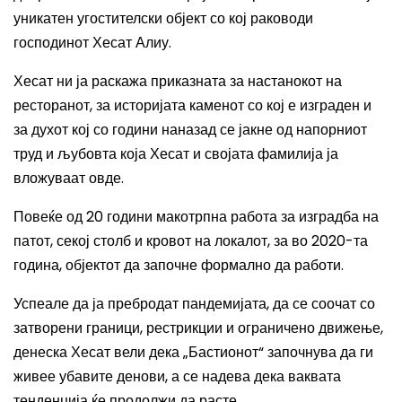
уникатен угостителски објект со кој раководи
господинот Хесат Алиу.
Хесат ни ја раскажа приказната за настанокот на
ресторанот, за историјата каменот со кој е изграден и
за духот кој со години наназад се јакне од напорниот
труд и љубовта која Хесат и својата фамилија ја
вложуваат овде.
Повеќе од 20 години макотрпна работа за изградба на
патот, секој столб и кровот на локалот, за во 2020-та
година, објектот да започне формално да работи.
Успеале да ја пребродат пандемијата, да се соочат со
затворени граници, рестрикции и ограничено движење,
денеска Хесат вели дека „Бастионот“ започнува да ги
живее убавите денови, а се надева дека ваквата
тенденција ќе продолжи да расте.