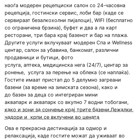
наоѓа
модерен рецепциски салон
со 24-часовна
рецепција, гостински сервис, лоби бар (каде се
сервираат безалкохолни пијалоци),
WIFI
(бесплатно
со ограничена брзина),
буфет
и два
а ла карт
ресторани
, три
бара крај базенот
и
бар на плажа
.
Другите услуги вклучуваат
модерен Спа и Wellness
центар
,
салон за убавина
,
банкомат
, различни
продавници и бутици,
фото
услуга
,
аптека
,
медицинска нега (24/7)
,
центар за
ронење
,
услуга за перење на облека
(се наплаќа).
Гостите имаат пристап до
5 делумно загреани
базени
(за време на зимската сезона), како и
до
базен за деца со интегриран мини
аквапарк
и
аквапарк со вкупно 7 водни тобогани
,
како и зони за сончење крај трите базени.
Лежалки,
чадори и крпи
се вклучени во цената
Ова е прекрасна дестинација за одмор и
релаксација, каде гостите можат да уживаат во