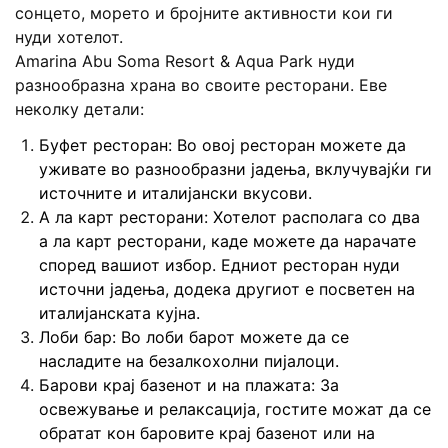
сонцето, морето и бројните активности кои ги
нуди хотелот.
Amarina Abu Soma Resort & Aqua Park
нуди
разнообразна храна во своите ресторани. Еве
неколку детали:
Буфет ресторан
: Во овој ресторан можете да
уживате во разнообразни јадења, вклучувајќи ги
источните и италијански вкусови.
А ла карт ресторани
: Хотелот располага со два
а ла карт ресторани, каде можете да нарачате
според вашиот избор. Едниот ресторан нуди
источни јадења, додека другиот е посветен на
италијанската кујна.
Лоби бар
: Во лоби барот можете да се
насладите на безалкохолни пијалоци.
Барови крај базенот и на плажата
: За
освежување и релаксација, гостите можат да се
обратат кон баровите крај базенот или на