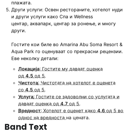
плажата.
Други услуги
: Освен рестораните, хотелот нуди
и други услуги како
Спа и Wellness
центар
,
аквапарк
,
центар за ронење
, и многу
други.
Гостите кои биле во
Amarina Abu Soma Resort &
Aqua Park
го оценуваат со
прекрасни
рецензии.
Еве неколку детали:
Локација
: Гостите му даваат оценка
од
4.5
од 5
.
Чистота
: Чистотата на хотелот е оценета
со
4.5
од 5
.
Услуга
: Гостите се задоволни со услугата и
даваат оценка од
4.7
од 5
.
Вредност
: Хотелот е оценет како
4.6
од 5 во
однос на вредноста
на цената.
Band Text