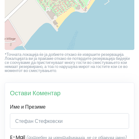
*Точната локација ќе ја добиете откако ќе извршите резервација.
Локалцијата ви ја праќаме откако ќе потврдите резервација бидејќи
се соочуваме да пристигнуваат многу гости во сместувањето кои
немаат резервирано, а тоа го нарушува мирот на гостите кои се во
моментот во сместувањето.
Остави Коментар
Име и Презиме
E-Mail
(потребен за идентификација, не се објавува јавно)