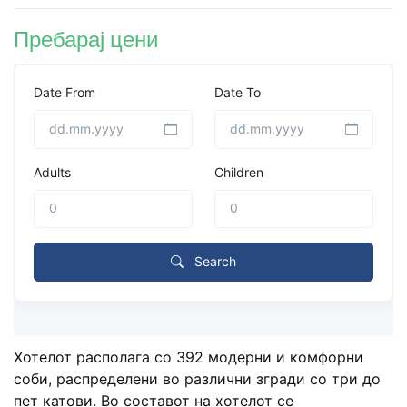
Пребарај цени
Програма
Хотелот располага со
392 модерни и комфорни
соби
, распределени во различни згради со три до
пет катови. Во составот на хотелот се