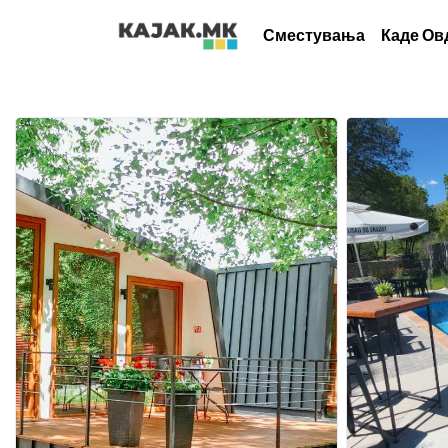
Сместувања
Каде Ов