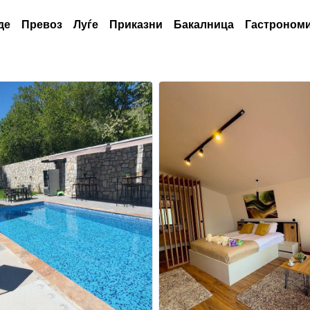
де
Превоз
Луѓе
Приказни
Бакалница
Гастрономи