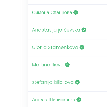
Симона Спанџова
Anastasija jofčevska
Glorija Stamenkova
Martina Ilieva
stefanija bilbilova
Ангела Шипинкоска