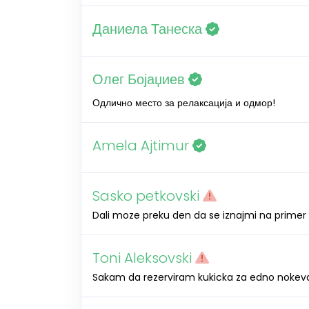
Даниела Танеска
Олег Бојаџиев
Одлично место за релаксација и одмор!
Amela Ajtimur
Sasko petkovski
Dali moze preku den da se iznajmi na primer 
Toni Aleksovski
Sakam da rezerviram kukicka za edno nokeva