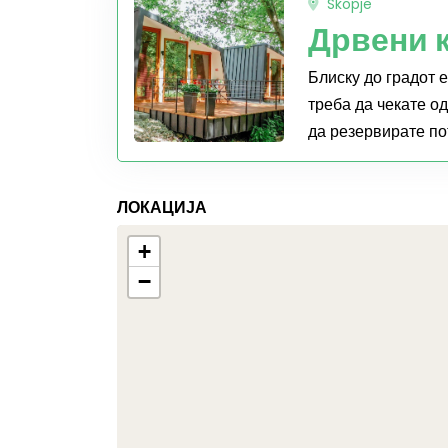
Skopje
Дрвени к
Блиску до градот 
треба да чекате о
да резервирате пот
ЛОКАЦИЈА
+
−