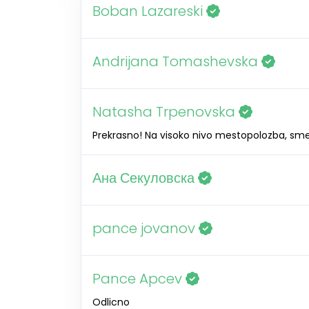
Boban Lazareski
Andrijana Tomashevska
Natasha Trpenovska
Prekrasno! Na visoko nivo mestopolozba, smes
Ана Секуловска
pance jovanov
Pance Apcev
Odlicno