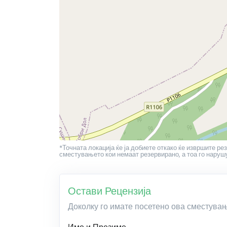
*Точната локација ќе ја добиете откако ќе извршите ре
сместувањето кои немаат резервирано, а тоа го наруш
Остави Рецензија
Доколку го имате посетено ова сместува