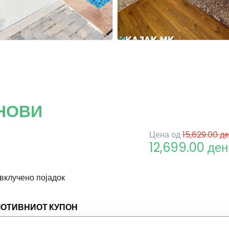
ЕНОВИ
Цена од
15,629.00 д
12,699.00 ден
 вклучено појадок
МОТИВНИОТ КУПОН