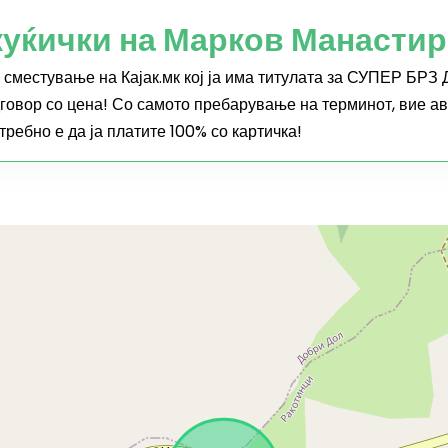
уќички на Марков Манастир:
е сместување на Кајак.мк кој ја има титулата за СУПЕР БР
дговор со цена! Со самото пребарување на терминот, вие ав
ребно е да ја платите 100% со картичка!