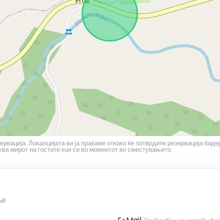
зервација. Локалцијата ви ја праќаме откако ќе потврдите резервација биде
ува мирот на гостите кои се во моментот во сместувањето.
ње