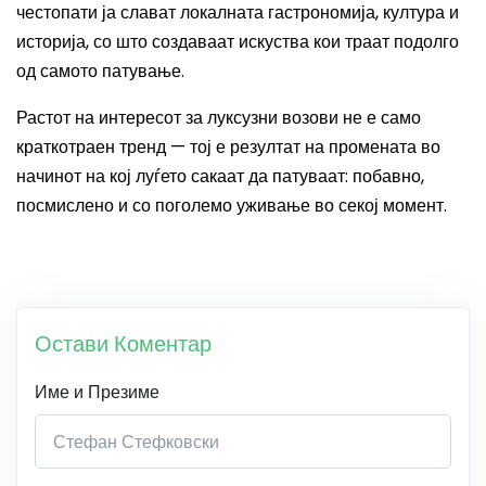
честопати ја слават локалната гастрономија, култура и
историја, со што создаваат искуства кои траат подолго
од самото патување.
Растот на интересот за луксузни возови не е само
краткотраен тренд — тој е резултат на промената во
начинот на кој луѓето сакаат да патуваат: побавно,
посмислено и со поголемо уживање во секој момент.
Остави Коментар
Име и Презиме