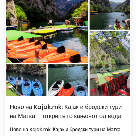
Ново на Kajak.mk: Кајак и бродски тури
на Матка – откријте го кањонот од вода
Ново на Kajak.mk: Кајак и бродски тури на Матка.