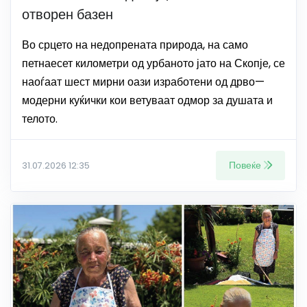
отворен базен
Во срцето на недопрената природа, на само
петнаесет километри од урбаното јато на Скопје, се
наоѓаат шест мирни оази изработени од дрво—
модерни куќички кои ветуваат одмор за душата и
телото.
Повеќе
31.07.2026 12:35