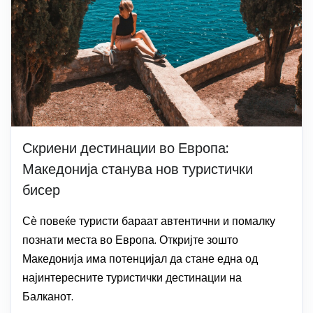
Скриени дестинации во Европа:
Македонија станува нов туристички
бисер
Сѐ повеќе туристи бараат автентични и помалку
познати места во Европа. Откријте зошто
Македонија има потенцијал да стане една од
најинтересните туристички дестинации на
Балканот.