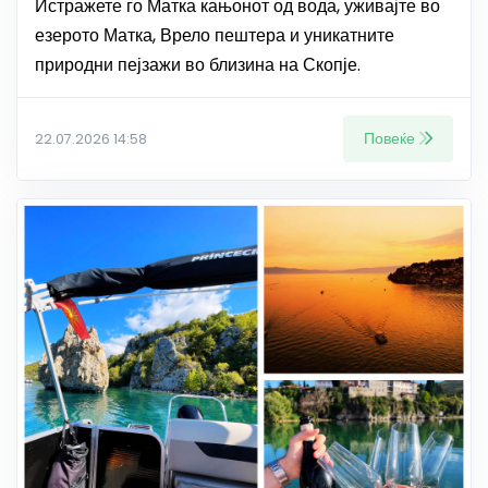
Истражете го Матка кањонот од вода, уживајте во
езерото Матка, Врело пештера и уникатните
природни пејзажи во близина на Скопје.
Повеќе
22.07.2026 14:58