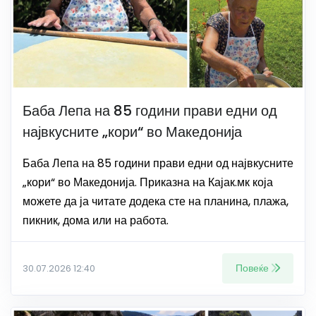
Баба Лепа на 85 години прави едни од
највкусните „кори“ во Македонија
Баба Лепа на 85 години прави едни од највкусните
„кори“ во Македонија. Приказна на Кајак.мк која
можете да ја читате додека сте на планина, плажа,
пикник, дома или на работа.
Повеќе
30.07.2026 12:40