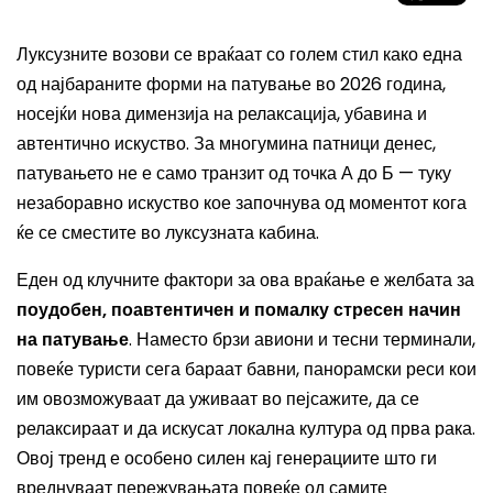
Луксузните возови се враќаат со голем стил како една
од најбараните форми на патување во 2026 година,
носејќи нова димензија на релаксација, убавина и
автентично искуство. За многумина патници денес,
патувањето не е само транзит од точка А до Б — туку
незаборавно искуство кое започнува од моментот кога
ќе се сместите во луксузната кабина.
Еден од клучните фактори за ова враќање е желбата за
поудобен, поавтентичен и помалку стресен начин
на патување
. Наместо брзи авиони и тесни терминали,
повеќе туристи сега бараат бавни, панорамски реси кои
им овозможуваат да уживаат во пејсажите, да се
релаксираат и да искусат локална култура од прва рака.
Овој тренд е особено силен кај генерациите што ги
вреднуваат пережувањата повеќе од самите