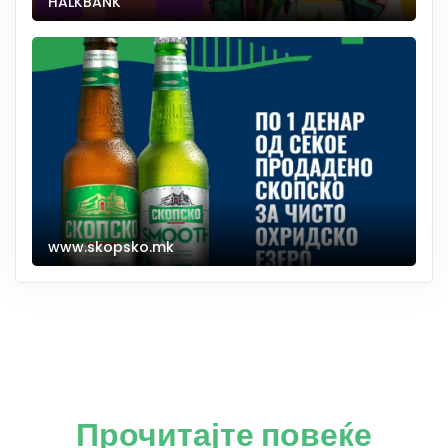
HALKBANK
www.skopsko.mk
Прочитајте повеќе