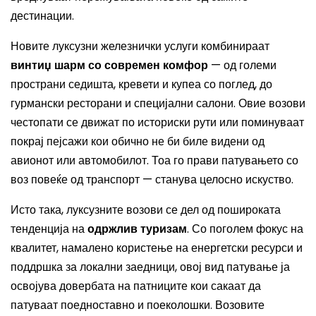
дестинации.
Новите луксузни железнички услуги комбинираат
винтиџ шарм со современ комфор
— од големи
пространи седишта, кревети и купеа со поглед, до
гурмански ресторани и специјални салони. Овие возови
честопати се движат по историски рути или поминуваат
покрај пејсажи кои обично не би биле видени од
авионот или автомобилот. Тоа го прави патувањето со
воз повеќе од транспорт — станува целосно искуство.
Исто така, луксузните возови се дел од пошироката
тенденција на
одржлив туризам
. Со поголем фокус на
квалитет, намалено користење на енергетски ресурси и
поддршка за локални заедници, овој вид патување ја
освојува довербата на патниците кои сакаат да
патуваат поедноставно и поеколошки. Возовите