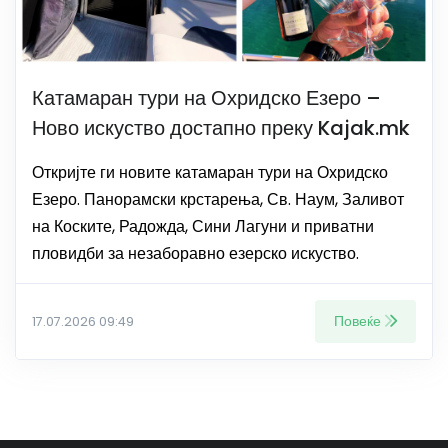
Катамаран тури на Охридско Езеро –
Ново искуство достапно преку Kajak.mk
Откријте ги новите катамаран тури на Охридско
Езеро. Панорамски крстарења, Св. Наум, Заливот
на Коските, Радожда, Сини Лагуни и приватни
пловидби за незаборавно езерско искуство.
Повеќе
17.07.2026 09:49