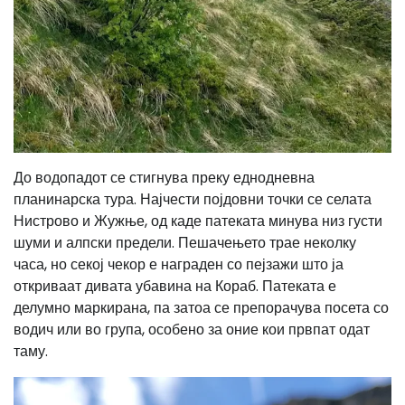
До водопадот се стигнува преку еднодневна
планинарска тура. Најчести појдовни точки се селата
Нистрово и Жужње, од каде патеката минува низ густи
шуми и алпски предели. Пешачењето трае неколку
часа, но секој чекор е награден со пејзажи што ја
откриваат дивата убавина на Кораб. Патеката е
делумно маркирана, па затоа се препорачува посета со
водич или во група, особено за оние кои првпат одат
таму.