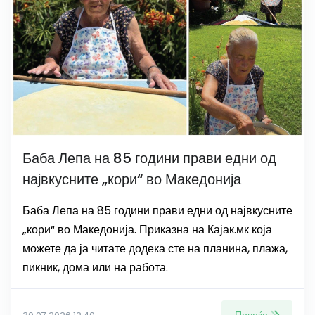
Баба Лепа на 85 години прави едни од
највкусните „кори“ во Македонија
Баба Лепа на 85 години прави едни од највкусните
„кори“ во Македонија. Приказна на Кајак.мк која
можете да ја читате додека сте на планина, плажа,
пикник, дома или на работа.