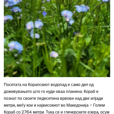
Посетата на Корапскиот водопад е само дел од
доживувањето што го нуди оваа планина. Кораб е
познат по своите педесетина врвови над две илјади
метри, меѓу кои и највисокиот во Македонија – Голем
Кораб со 2764 метри. Тука се и глечерските езера, осум