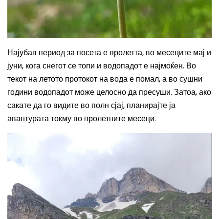
Најубав период за посета е пролетта, во месеците мај и
јуни, кога снегот се топи и водопадот е најмоќен. Во
текот на летото протокот на вода е помал, а во сушни
години водопадот може целосно да пресуши. Затоа, ако
сакате да го видите во полн сјај, планирајте ја
авантурата токму во пролетните месеци.