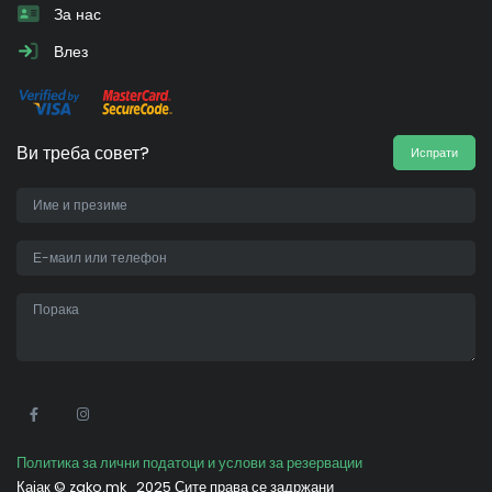
За нас
Влез
Ви треба совет?
Испрати
•
Политика за лични податоци и услови за резервации
Кајак ©
zako.mk
2025 Сите права се задржани