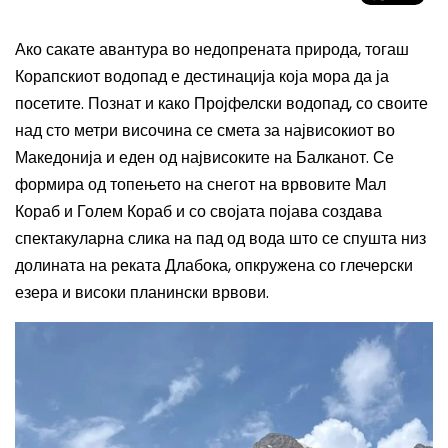
Ако сакате авантура во недопрената природа, тогаш
Корапскиот водопад е дестинација која мора да ја
посетите. Познат и како Пројфелски водопад, со своите
над сто метри височина се смета за највисокиот во
Македонија и еден од највисоките на Балканот. Се
формира од топењето на снегот на врвовите Мал
Кораб и Голем Кораб и со својата појава создава
спектакуларна слика на пад од вода што се спушта низ
долината на реката Длабока, опкружена со глечерски
езера и високи планински врвови.