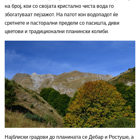
на број, кои со својата кристално чиста вода го
збогатуваат пејзажот. На патот кон водопадот ќе
сретнете и пасторални предели со пасишта, диви
цветови и традиционални планински колиби.
Најблиски градови до планината се Дебар и Ростуше, а