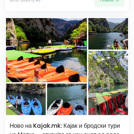
Повеќе
30.07.2026 12:40
Ново на Kajak.mk: Кајак и бродски тури