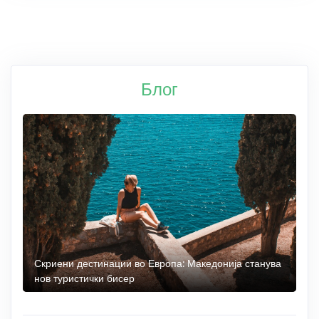
Блог
 до
Скриени дестинации во Европа: Македонија станува
О
нов туристички бисер
М