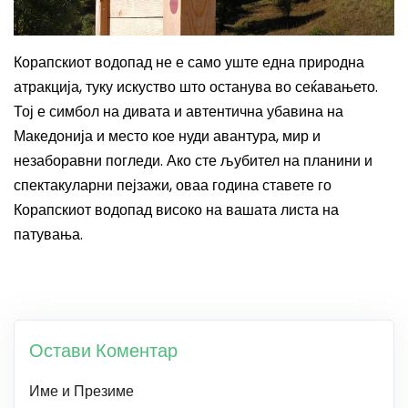
Корапскиот водопад не е само уште една природна
атракција, туку искуство што останува во сеќавањето.
Тој е симбол на дивата и автентична убавина на
Македонија и место кое нуди авантура, мир и
незаборавни погледи. Ако сте љубител на планини и
спектакуларни пејзажи, оваа година ставете го
Корапскиот водопад високо на вашата листа на
патувања.
Остави Коментар
Име и Презиме