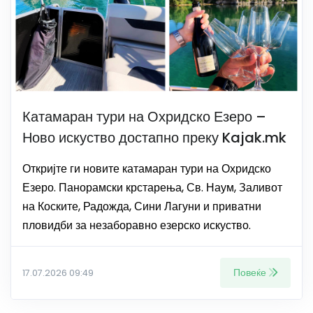
Катамаран тури на Охридско Езеро –
Ново искуство достапно преку Kajak.mk
Откријте ги новите катамаран тури на Охридско
Езеро. Панорамски крстарења, Св. Наум, Заливот
на Коските, Радожда, Сини Лагуни и приватни
пловидби за незаборавно езерско искуство.
Повеќе
17.07.2026 09:49