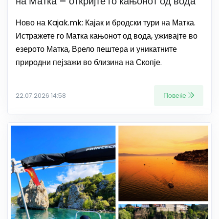
на Матка – откријте го кањонот од вода
Ново на Kajak.mk: Кајак и бродски тури на Матка.
Истражете го Матка кањонот од вода, уживајте во
езерото Матка, Врело пештера и уникатните
природни пејзажи во близина на Скопје.
Повеќе
22.07.2026 14:58