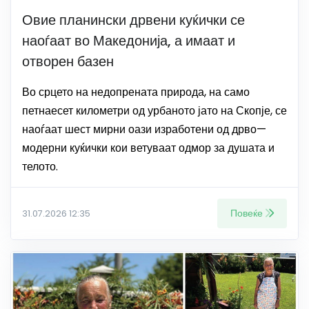
Овие планински дрвени куќички се
наоѓаат во Македонија, а имаат и
отворен базен
Во срцето на недопрената природа, на само
петнаесет километри од урбаното јато на Скопје, се
наоѓаат шест мирни оази изработени од дрво—
модерни куќички кои ветуваат одмор за душата и
телото.
Повеќе
31.07.2026 12:35