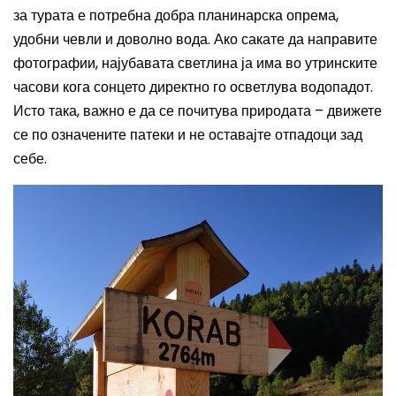
за турата е потребна добра планинарска опрема,
удобни чевли и доволно вода. Ако сакате да направите
фотографии, најубавата светлина ја има во утринските
часови кога сонцето директно го осветлува водопадот.
Исто така, важно е да се почитува природата – движете
се по означените патеки и не оставајте отпадоци зад
себе.