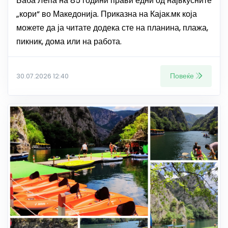
Баба Лепа на 85 години прави едни од највкусните
„кори“ во Македонија. Приказна на Кајак.мк која
можете да ја читате додека сте на планина, плажа,
пикник, дома или на работа.
Повеќе
30.07.2026 12:40