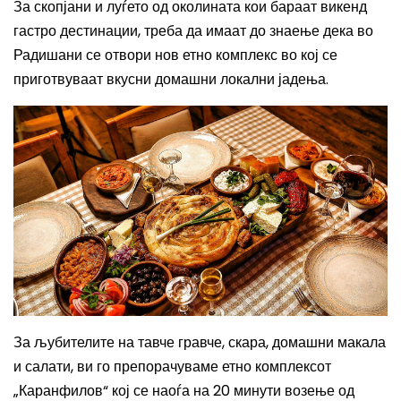
За скопјани и луѓето од околината кои бараат викенд
гастро дестинации, треба да имаат до знаење дека во
Радишани се отвори нов етно комплекс во кој се
приготвуваат вкусни домашни локални јадења.
За љубителите на тавче гравче, скара, домашни макала
и салати, ви го препорачуваме етно комплексот
„Каранфилов“ кој се наоѓа на 20 минути возење од