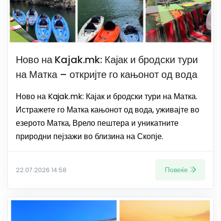
Ново на Kajak.mk: Кајак и бродски тури
на Матка – откријте го кањонот од вода
Ново на Kajak.mk: Кајак и бродски тури на Матка.
Истражете го Матка кањонот од вода, уживајте во
езерото Матка, Врело пештера и уникатните
природни пејзажи во близина на Скопје.
Повеќе
22.07.2026 14:58