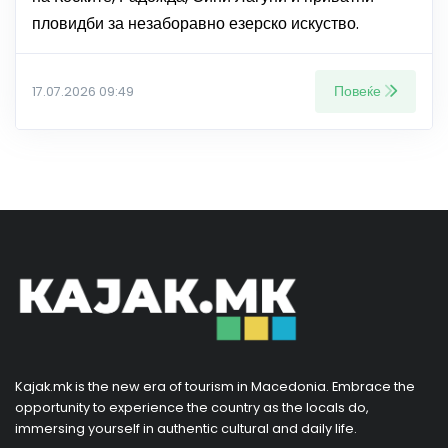
пловидби за незаборавно езерско искуство.
Повеќе
17.07.2026 09:49
Kajak.mk is the new era of tourism in Macedonia. Embrace the
opportunity to experience the country as the locals do,
immersing yourself in authentic cultural and daily life.