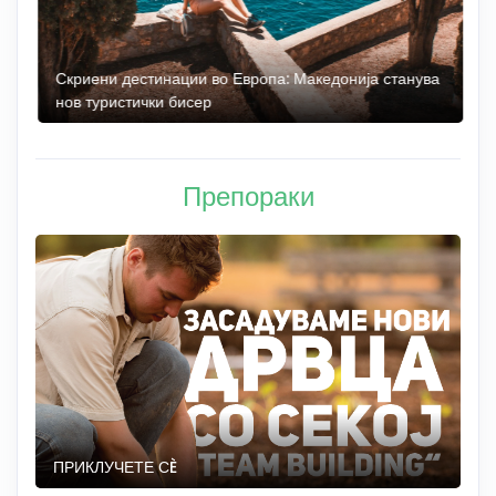
 до
Скриени дестинации во Европа: Македонија станува
О
нов туристички бисер
М
Препораки
ПРИКЛУЧЕТЕ СÈ