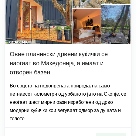
Овие планински дрвени куќички се
наоѓаат во Македонија, а имаат и
отворен базен
Во срцето на недопрената природа, на само
петнаесет километри од урбаното јато на Скопје, се
наоѓаат шест мирни оази изработени од дрво—
модерни куќички кои ветуваат одмор за душата и
телото.