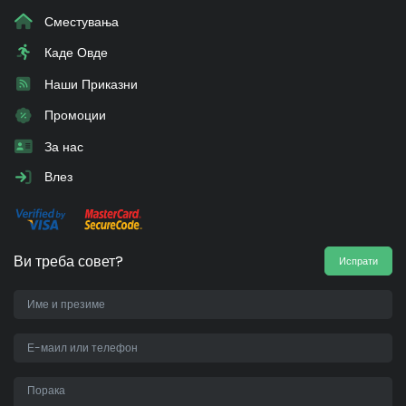
Сместувања
Каде Овде
Наши Приказни
Промоции
За нас
Влез
Ви треба совет?
Испрати