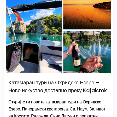
Катамаран тури на Охридско Езеро –
Ново искуство достапно преку Kajak.mk
Откријте ги новите катамаран тури на Охридско
Езеро. Панорамски крстарења, Св. Наум, Заливот
на Коските, Радожда, Сини Лагуни и приватни