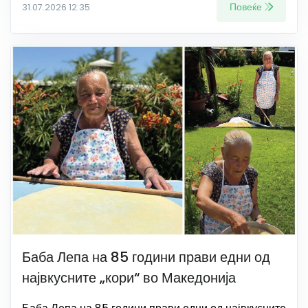
Повеќе
31.07.2026 12:35
Баба Лепа на 85 години прави едни од
највкусните „кори“ во Македонија