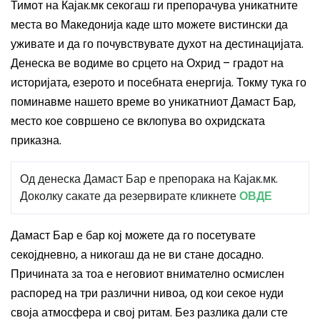
Тимот на Кајак.мк секогаш ги препорачува уникатните
места во Македонија каде што можете вистински да
уживате и да го почувствувате духот на дестинацијата.
Денеска ве водиме во срцето на Охрид – градот на
историјата, езерото и посебната енергија. Токму тука го
поминавме нашето време во уникатниот Дамаст Бар,
место кое совршено се вклопува во охридската
приказна.
Од денеска Дамаст Бар е препорака на Кајак.мк.
Доколку сакате да резервирате кликнете
ОВДЕ
Дамаст Бар е бар кој можете да го посетувате
секојдневно, а никогаш да не ви стане досадно.
Причината за тоа е неговиот внимателно осмислен
распоред на три различни нивоа, од кои секое нуди
своја атмосфера и свој ритам. Без разлика дали сте