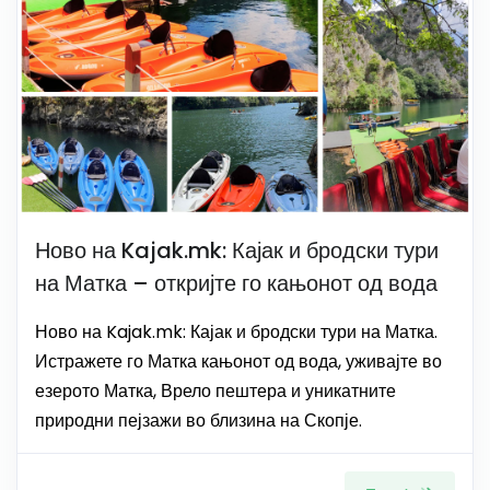
Ново на Kajak.mk: Кајак и бродски тури
на Матка – откријте го кањонот од вода
Ново на Kajak.mk: Кајак и бродски тури на Матка.
Истражете го Матка кањонот од вода, уживајте во
езерото Матка, Врело пештера и уникатните
природни пејзажи во близина на Скопје.