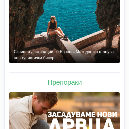
 до
Скриени дестинации во Европа: Македонија станува
О
нов туристички бисер
М
Препораки