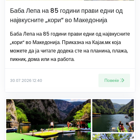
Баба Лепа на 85 години прави едни од
највкусните „кори“ во Македонија
Баба Лепа на 85 години прави едни од највкусните
„кори“ во Македонија. Приказна на Кајак.мк која
можете да ја читате додека сте на планина, плажа,
пикник, дома или на работа.
Повеќе
30.07.2026 12:40