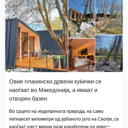
Овие планински дрвени куќички се
наоѓаат во Македонија, а имаат и
отворен базен
Во срцето на недопрената природа, на само
петнаесет километри од урбаното јато на Скопје, се
наоѓаат шест мирни оази изработени од дрво—