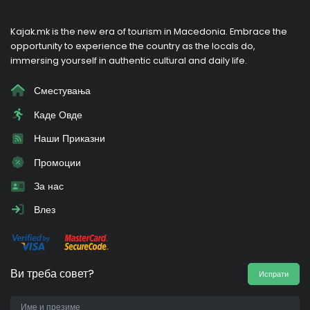
Kajak.mk is the new era of tourism in Macedonia. Embrace the
opportunity to experience the country as the locals do,
immersing yourself in authentic cultural and daily life.
Сместувања
Каде Овде
Наши Приказни
Промоции
За нас
Влез
Ви треба совет?
Испрати