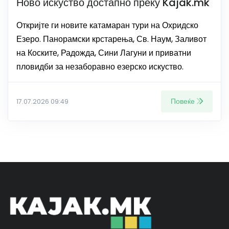
Ново искуство достапно преку Kajak.mk
Откријте ги новите катамаран тури на Охридско
Езеро. Панорамски крстарења, Св. Наум, Заливот
на Коските, Радожда, Сини Лагуни и приватни
пловидби за незаборавно езерско искуство.
Повеќе
17.07.2026 09:49