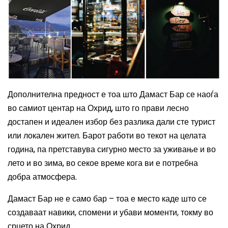
Дополнителна предност е тоа што Дамаст Бар се наоѓа
во самиот центар на Охрид, што го прави лесно
достапен и идеален избор без разлика дали сте турист
или локален жител. Барот работи во текот на целата
година, па претставува сигурно место за уживање и во
лето и во зима, во секое време кога ви е потребна
добра атмосфера.
Дамаст Бар не е само бар – тоа е место каде што се
создаваат навики, спомени и убави моменти, токму во
срцето на Охрид.