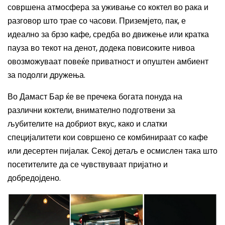
совршена атмосфера за уживање со коктел во рака и
разговор што трае со часови. Приземјето, пак, е
идеално за брзо кафе, средба во движење или кратка
пауза во текот на денот, додека повисоките нивоа
овозможуваат повеќе приватност и опуштен амбиент
за подолги дружења.
Во Дамаст Бар ќе ве пречека богата понуда на
различни коктели, внимателно подготвени за
љубителите на добриот вкус, како и слатки
специјалитети кои совршено се комбинираат со кафе
или десертен пијалак. Секој детаљ е осмислен така што
посетителите да се чувствуваат пријатно и
добредојдено.