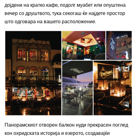
дојдени на кратко кафе, подолг муабет или опуштена
вечер со друштвото, тука секогаш ќе најдете простор
што одговара на вашето расположение.
Панорамскиот отворен балкон нуди прекрасен поглед
кон охридската историја и езерото, создавајќи