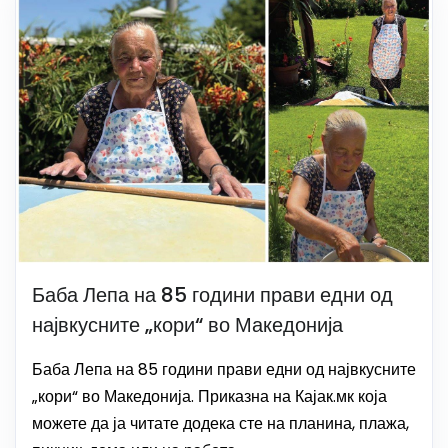
Баба Лепа на 85 години прави едни од
највкусните „кори“ во Македонија
Баба Лепа на 85 години прави едни од највкусните
„кори“ во Македонија. Приказна на Кајак.мк која
можете да ја читате додека сте на планина, плажа,