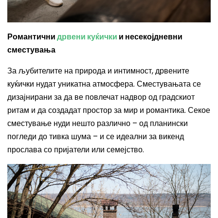
Романтични
дрвени куќички
и несекојдневни
сместувања
За љубителите на природа и интимност, дрвените
куќички нудат уникатна атмосфера. Сместувањата се
дизајнирани за да ве повлечат надвор од градскиот
ритам и да создадат простор за мир и романтика. Секое
сместување нуди нешто различно – од планински
погледи до тивка шума – и се идеални за викенд
прослава со пријатели или семејство.