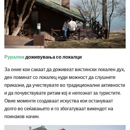
Рурални
доживувања со локалци
За оние кои сакаат да доживеат вистински локален дух,
ден поминат со локалец нуди можност да слушнете
приказни, да учествувате во традиционални активности
и да почувствувате ритам кој е непознат за туристите.
Овие моменти создаваат искуства кои остануваат
долго во сеќавањето и го збогатуваат викендот на
поинаков начин.