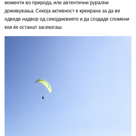
моменти во природа, или автентични рурални
доживувања. Секоја активност е креирана за да ве
одведе надвор од секојдневието и да создаде спомени
кои ќе останат засекогаш.