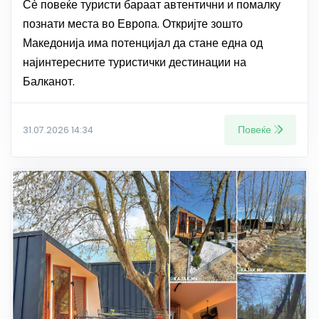
Сѐ повеќе туристи бараат автентични и помалку
познати места во Европа. Откријте зошто
Македонија има потенцијал да стане една од
најинтересните туристички дестинации на
Балканот.
Повеќе
31.07.2026 14:34