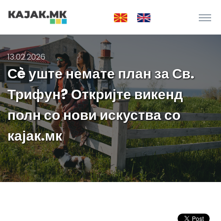
13.02.2026
Сè уште немате план за Св.
Трифун? Откријте викенд
полн со нови искуства со
кајак.мк