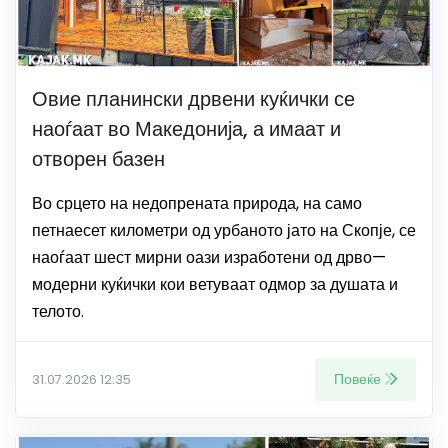
Овие планински дрвени куќички се
наоѓаат во Македонија, а имаат и
отворен базен
Во срцето на недопрената природа, на само
петнаесет километри од урбаното јато на Скопје, се
наоѓаат шест мирни оази изработени од дрво—
модерни куќички кои ветуваат одмор за душата и
телото.
Повеќе
31.07.2026 12:35