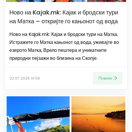
Ново на Kajak.mk: Кајак и бродски тури
на Матка – откријте го кањонот од вода
Ново на Kajak.mk: Кајак и бродски тури на Матка.
Истражете го Матка кањонот од вода, уживајте во
езерото Матка, Врело пештера и уникатните
природни пејзажи во близина на Скопје.
Повеќе
22.07.2026 14:58