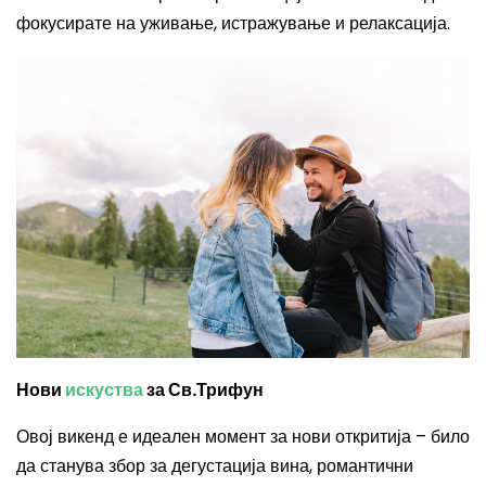
фокусирате на уживање, истражување и релаксација.
Нови
искуства
за Св.Трифун
Овој викенд е идеален момент за нови откритија – било
да станува збор за дегустација вина, романтични