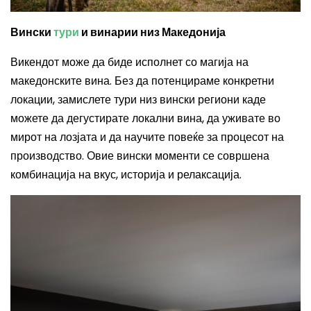
Вински
тури
и винарии низ Македонија
Викендот може да биде исполнет со магија на
македонските вина. Без да потенцираме конкретни
локации, замислете тури низ вински региони каде
можете да дегустирате локални вина, да уживате во
мирот на лозјата и да научите повеќе за процесот на
производство. Овие вински моменти се совршена
комбинација на вкус, историја и релаксација.