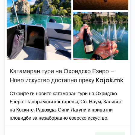
Катамаран тури на Охридско Езеро –
Ново искуство достапно преку Kajak.mk
Откријте ги новите катамаран тури на Охридско
Езеро. Панорамски крстарења, Св. Наум, Заливот
на Коските, Радожда, Сини Лагуни и приватни
пловидби за незаборавно езерско искуство.