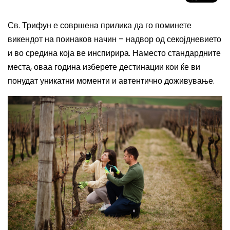
Св. Трифун е совршена прилика да го поминете
викендот на поинаков начин – надвор од секојдневието
и во средина која ве инспирира. Наместо стандардните
места, оваа година изберете дестинации кои ќе ви
понудат уникатни моменти и автентично доживување.