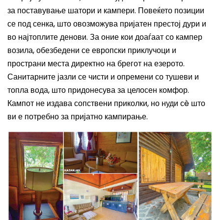
за поставување шатори и кампери. Повеќето позиции
се под сенка, што овозможува пријатен престој дури и
во најтоплите денови. За оние кои доаѓаат со кампер
возила, обезбедени се европски приклучоци и
пространи места директно на брегот на езерото.
Санитарните јазли се чисти и опремени со тушеви и
топла вода, што придонесува за целосен комфор.
Кампот не издава сопствени приколки, но нуди сè што
ви е потребно за пријатно кампирање.