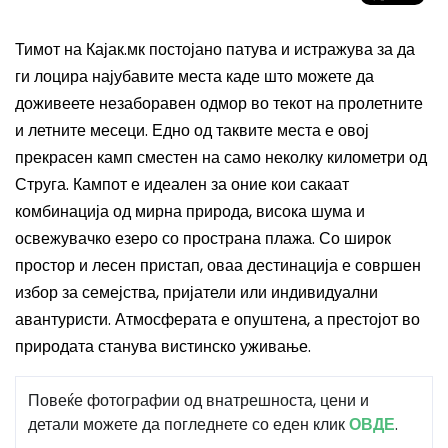
Тимот на Кајак.мк постојано патува и истражува за да
ги лоцира најубавите места каде што можете да
доживеете незаборавен одмор во текот на пролетните
и летните месеци. Едно од таквите места е овој
прекрасен камп сместен на само неколку километри од
Струга. Кампот е идеален за оние кои сакаат
комбинација од мирна природа, висока шума и
освежувачко езеро со пространа плажа. Со широк
простор и лесен пристап, оваа дестинација е совршен
избор за семејства, пријатели или индивидуални
авантуристи. Атмосферата е опуштена, а престојот во
природата станува вистинско уживање.
Повеќе фотографии од внатрешноста, цени и
детали можете да погледнете со еден клик
ОВДЕ
.