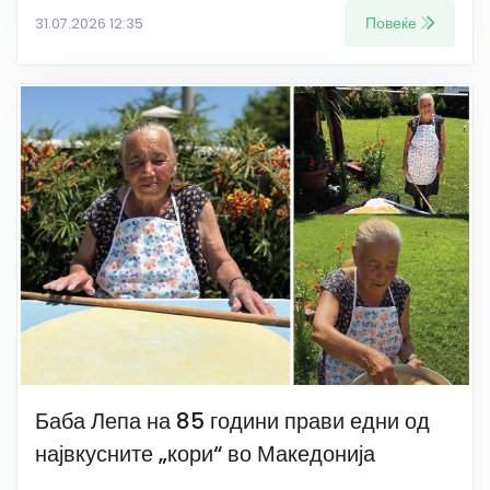
Повеќе
31.07.2026 12:35
Баба Лепа на 85 години прави едни од
највкусните „кори“ во Македонија