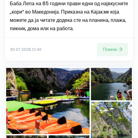
Баба Лепа на 85 години прави едни од највкусните
„кори“ во Македонија. Приказна на Кајак.мк која
можете да ја читате додека сте на планина, плажа,
пикник, дома или на работа.
Повеќе
30.07.2026 12:40