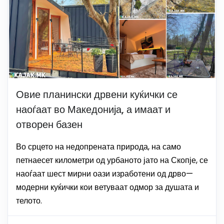
Овие планински дрвени куќички се
наоѓаат во Македонија, а имаат и
отворен базен
Во срцето на недопрената природа, на само
петнаесет километри од урбаното јато на Скопје, се
наоѓаат шест мирни оази изработени од дрво—
модерни куќички кои ветуваат одмор за душата и
телото.