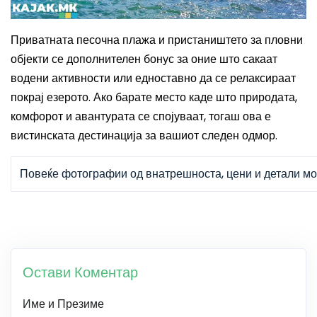
Приватната песочна плажа и пристаништето за пловни
објекти се дополнителен бонус за оние што сакаат
водени активности или едноставно да се релаксираат
покрај езерото. Ако барате место каде што природата,
комфорот и авантурата се спојуваат, тогаш ова е
вистинската дестинација за вашиот следен одмор.
Повеќе фотографии од внатрешноста, цени и детали мо
Остави Коментар
Име и Презиме