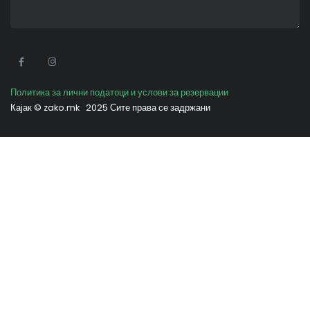
•
Политика за лични податоци и услови за резервации
Кајак ©
zako.mk
2025 Сите права се задржани