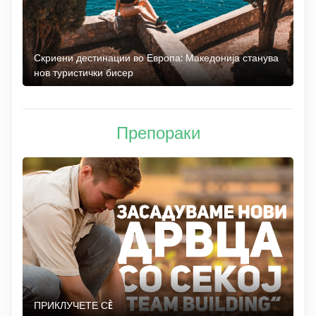
 до
Скриени дестинации во Европа: Македонија станува
О
нов туристички бисер
М
Препораки
ПРИКЛУЧЕТЕ СÈ