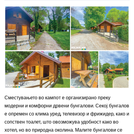
Сместувањето во кампот е организирано преку
модерни и комфорни дрвени бунгалови. Секој бунгалов
е опремен со клима уред, телевизор и фрижидер, како и
сопствен тоалет, што овозможува удобност како во
хотел, но во природна околина. Малите бунгалови се