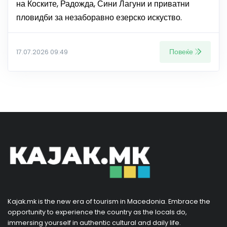
на Коските, Радожда, Сини Лагуни и приватни
пловидби за незаборавно езерско искуство.
Повеќе
17.07.2026 09:49
Kajak.mk is the new era of tourism in Macedonia. Embrace the
opportunity to experience the country as the locals do,
immersing yourself in authentic cultural and daily life.