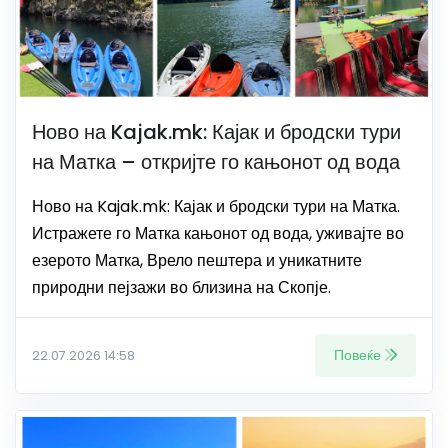
Ново на Kajak.mk: Кајак и бродски тури
на Матка – откријте го кањонот од вода
Ново на Kajak.mk: Кајак и бродски тури на Матка.
Истражете го Матка кањонот од вода, уживајте во
езерото Матка, Врело пештера и уникатните
природни пејзажи во близина на Скопје.
Повеќе
22.07.2026 14:58