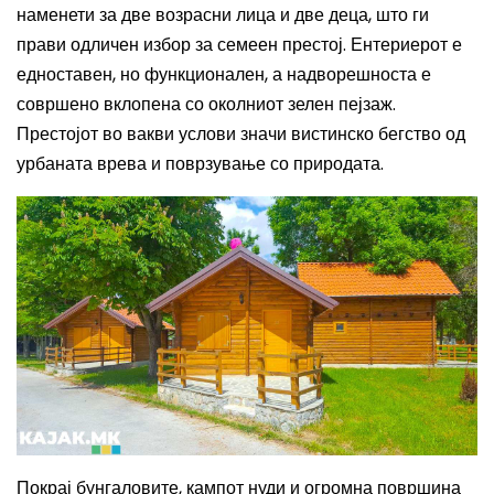
наменети за две возрасни лица и две деца, што ги
прави одличен избор за семеен престој. Ентериерот е
едноставен, но функционален, а надворешноста е
совршено вклопена со околниот зелен пејзаж.
Престојот во вакви услови значи вистинско бегство од
урбаната врева и поврзување со природата.
Покрај бунгаловите, кампот нуди и огромна површина