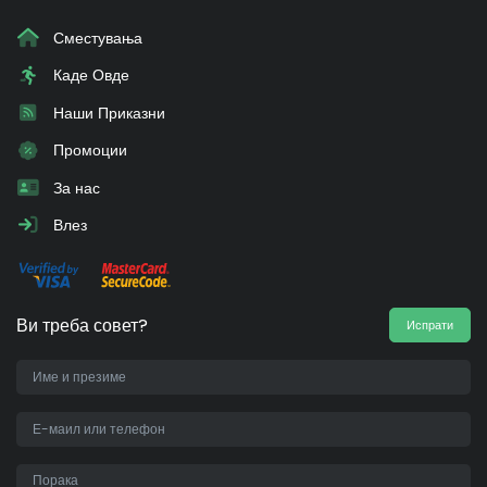
Сместувања
Каде Овде
Наши Приказни
Промоции
За нас
Влез
Ви треба совет?
Испрати