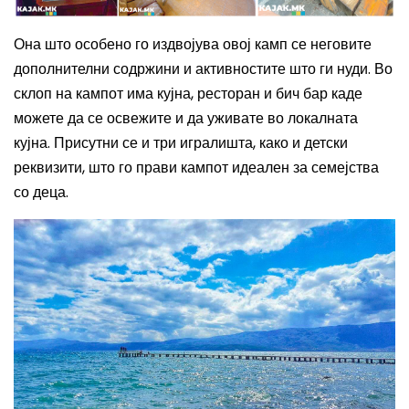
Она што особено го издвојува овој камп се неговите
дополнителни содржини и активностите што ги нуди. Во
склоп на кампот има кујна, ресторан и бич бар каде
можете да се освежите и да уживате во локалната
кујна. Присутни се и три игралишта, како и детски
реквизити, што го прави кампот идеален за семејства
со деца.