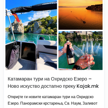
Катамаран тури на Охридско Езеро –
Ново искуство достапно преку Kajak.mk
Откријте ги новите катамаран тури на Охридско
Езеро. Панорамски крстарења, Св. Наум, Заливот