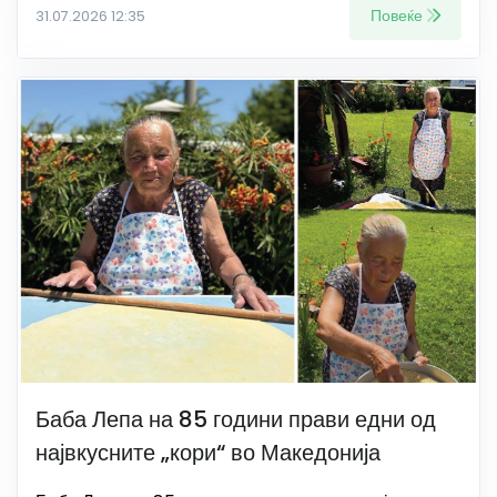
Повеќе
31.07.2026 12:35
Баба Лепа на 85 години прави едни од
највкусните „кори“ во Македонија