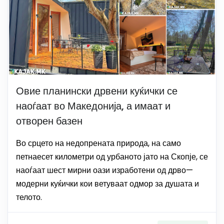
Овие планински дрвени куќички се
наоѓаат во Македонија, а имаат и
отворен базен
Во срцето на недопрената природа, на само
петнаесет километри од урбаното јато на Скопје, се
наоѓаат шест мирни оази изработени од дрво—
модерни куќички кои ветуваат одмор за душата и
телото.