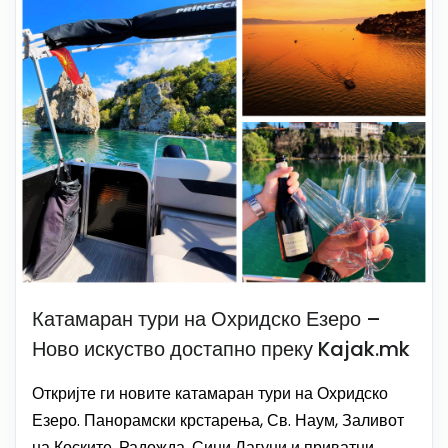
Катамаран тури на Охридско Езеро –
Ново искуство достапно преку Kajak.mk
Откријте ги новите катамаран тури на Охридско
Езеро. Панорамски крстарења, Св. Наум, Заливот
на Коските, Радожда, Сини Лагуни и приватни