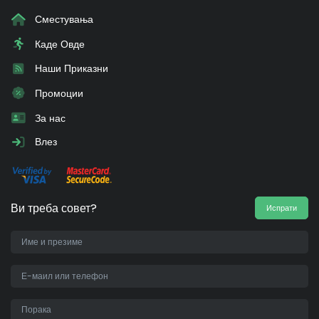
Сместувања
Каде Овде
Наши Приказни
Промоции
За нас
Влез
Ви треба совет?
Испрати