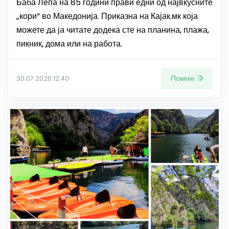
Баба Лепа на 85 години прави едни од највкусните
„кори“ во Македонија. Приказна на Кајак.мк која
можете да ја читате додека сте на планина, плажа,
пикник, дома или на работа.
Повеќе
30.07.2026 12:40