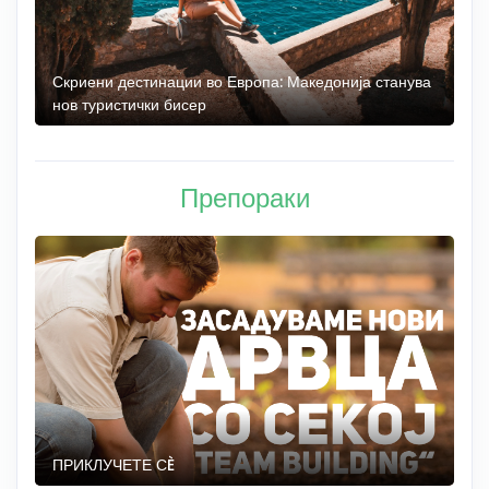
 до
Скриени дестинации во Европа: Македонија станува
О
нов туристички бисер
М
Препораки
ПРИКЛУЧЕТЕ СÈ