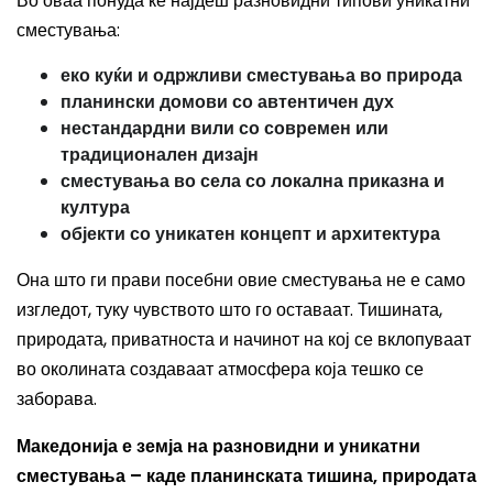
Во оваа понуда ќе најдеш разновидни типови уникатни
сместувања:
еко куќи и одржливи сместувања во природа
планински домови со автентичен дух
нестандардни вили со современ или
традиционален дизајн
сместувања во села со локална приказна и
култура
објекти со уникатен концепт и архитектура
Она што ги прави посебни овие сместувања не е само
изгледот, туку чувството што го оставаат. Тишината,
природата, приватноста и начинот на кој се вклопуваат
во околината создаваат атмосфера која тешко се
заборава.
Македонија е земја на разновидни и уникатни
сместувања – каде планинската тишина, природата