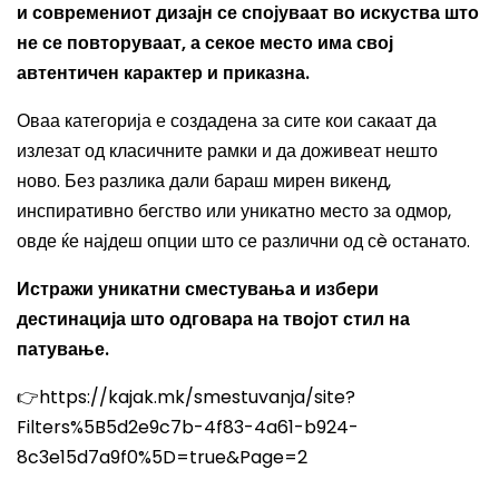
и современиот дизајн се спојуваат во искуства што
не се повторуваат, а секое место има свој
автентичен карактер и приказна.
Оваа категорија е создадена за сите кои сакаат да
излезат од класичните рамки и да доживеат нешто
ново. Без разлика дали бараш мирен викенд,
инспиративно бегство или уникатно место за одмор,
овде ќе најдеш опции што се различни од сè останато.
Истражи уникатни сместувања и избери
дестинација што одговара на твојот стил на
патување.
👉https://kajak.mk/smestuvanja/site?
Filters%5B5d2e9c7b-4f83-4a61-b924-
8c3e15d7a9f0%5D=true&Page=2