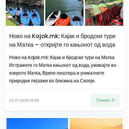
Ново на Kajak.mk: Кајак и бродски тури
на Матка – откријте го кањонот од вода
Ново на Kajak.mk: Кајак и бродски тури на Матка.
Истражете го Матка кањонот од вода, уживајте во
езерото Матка, Врело пештера и уникатните
природни пејзажи во близина на Скопје.
Повеќе
22.07.2026 14:58