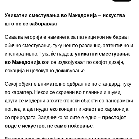
Уникатни сместувања во Македонија – искуства
што не се забораваат
Оваа категорија е наменета за патници кои не бараат
обично сместување, туку нешто различно, автентично и
инспиративно. Тука ќе најдеш
уникатни сместувања
во Македонија
кои се издвојуваат по својот дизајн,
локација и целокупно доживување.
Секој објект е внимателно одбран не по стандард, туку
по карактер. Некои се скриени во планини и шуми,
други се модерни архитектонски објекти со панорамски
поглед, а дел нудат еко концепт и живот во хармонија
со природата. Заедничко за сите е едно –
престојот
овде е искуство, не само ноќевање
.