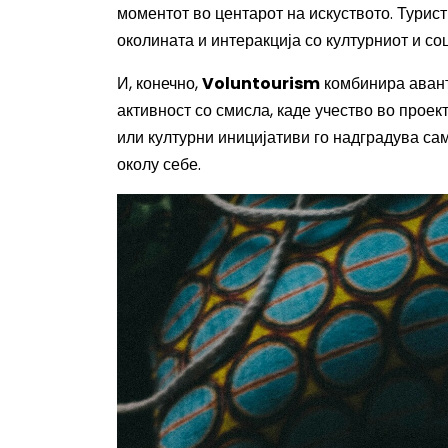
моментот во центарот на искуството. Тури
околината и интеракција со културниот и со
И, конечно,
Voluntourism
комбинира авант
активност со смисла, каде учество во прое
или културни иницијативи го надградува сам
околу себе.