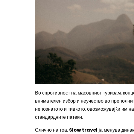
Во спротивност на масовниот туризам, кон
внимателен избор и неучество во преполните
непознатото и тивкото, овозможувајќи им н
стандардните патеки.
Слично на тоа,
Slow travel
ја менува динам