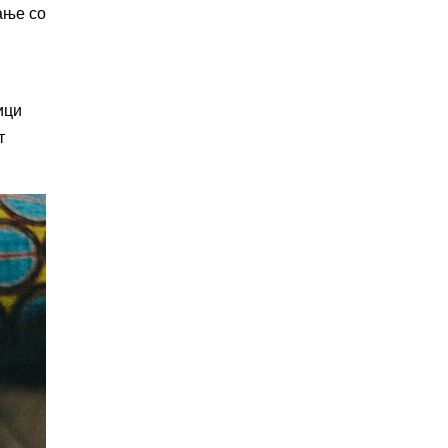
ање со
ици
т