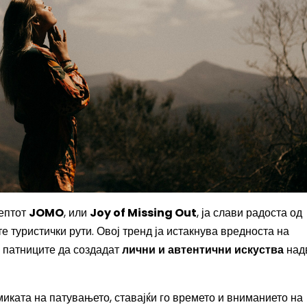
цептот
JOMO
, или
Joy of Missing Out
, ја слави радоста од
 туристички рути. Овој тренд ја истакнува вредноста на
а патниците да создадат
лични и автентични искуства
над
иката на патувањето, ставајќи го времето и вниманието на