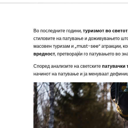
Во последните години,
туризмот во светот
стиловите на патување и доживувањето што 
масовен туризам и „must-see“ атракции, ко
вредност
, претворајќи го патувањето во зн
Според анализите на светските
патувачки 
начинот на патување и ја менуваат дефиниц