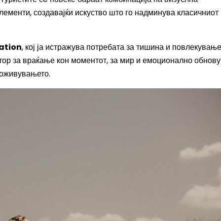
елементи, создавајќи искуство што го надминува класичниот
ation
, кој ја истражува потребата за тишина и повлекување
тор за враќање кон моментот, за мир и емоционално обнов
доживувањето.