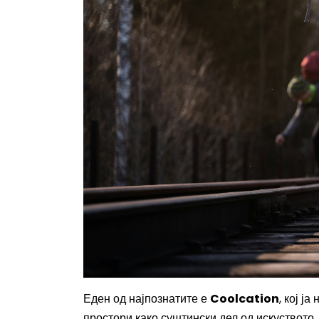
Еден од најпознатите е
Coolcation
, кој ј
простори како суштински дел од искуството.