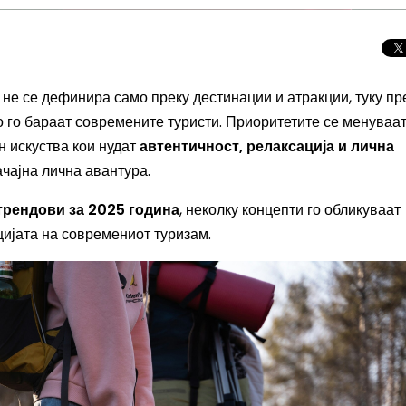
не се дефинира само преку дестинации и атракции, туку пр
го бараат современите туристи. Приоритетите се менуваат
н искуства кои нудат
автентичност, релаксација и лична
ачајна лична авантура.
трендови за 2025 година
, неколку концепти го обликуваат
ијата на современиот туризам.
Скриени дестинац
Европа: Македони
нов туристички би