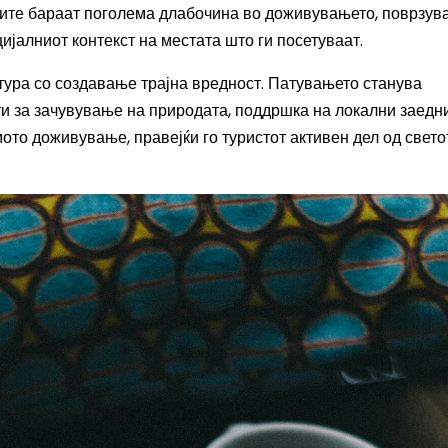
стите бараат поголема длабочина во доживувањето, поврзув
цијалниот контекст на местата што ги посетуваат.
ура со создавање трајна вредност. Патувањето станува
кти за зачувување на природата, поддршка на локални заедн
ото доживување, правејќи го туристот активен дел од свето