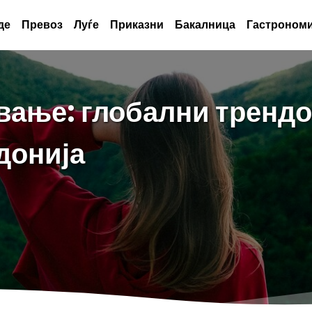
де
Превоз
Луѓе
Приказни
Бакалница
Гастрономи
вање: глобални трендо
донија