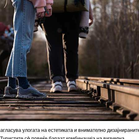
а нагласува улогата на естетиката и внимателно дизајниранит
 Туристите сè повеќе бараат комбинација на визуелна