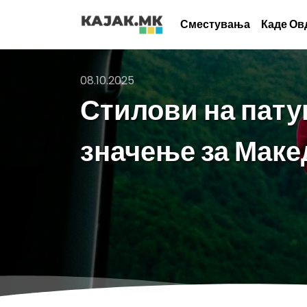
Сместувања
Каде Ов
08.10.2025
Стилови на пату
значење за Маке