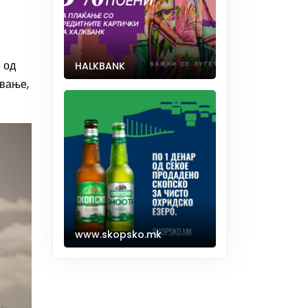
 од
HALKBANK
ување,
www.skopsko.mk