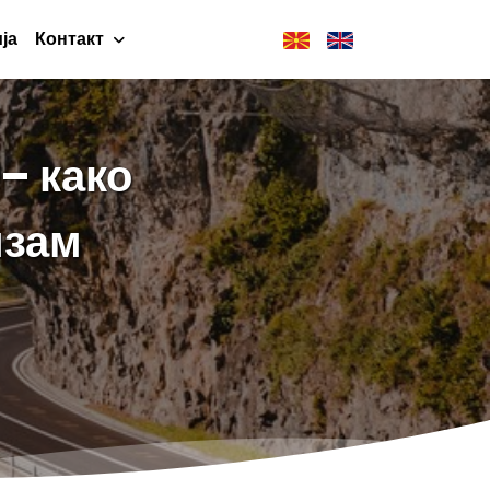
ја
Контакт
– како
изам