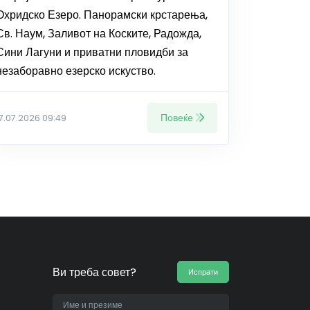
Охридско Езеро. Панорамски крстарења,
Св. Наум, Заливот на Коските, Радожда,
Сини Лагуни и приватни пловидби за
незаборавно езерско искуство.
Повеќе
17.07.2026 09:49
Ви треба совет?
Испрати