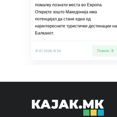
помалку познати места во Европа.
Откријте зошто Македонија има
потенцијал да стане една од
најинтересните туристички дестинации на
Балканот.
Повеќе
31.07.2026 14:34