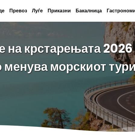
де
Превоз
Луѓе
Приказни
Бакалница
Гастрономи
 на крстарењата 2026 
о менува морскиот тур