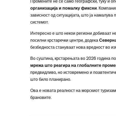
Промените не се само географски, туку и о
организација и помалку фиксни
. Компани
зависност од ситуацијата, што ја намалува
системот.
Интересно е што некои региони добиваат н
посилни крстаречки центри, додека
Северн
безбедноста стануваат нова вредност во из
Во суштина, крстарењата во 2026 година по
мрежа што реагира на глобалните проме
предвидливо, но истовремено и поавтентичн
што било планирано.
Ова е новата реалност на морскиот туризам 
брановите.