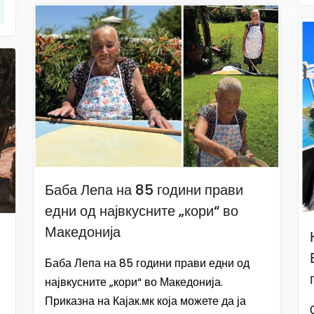
Баба Лепа на 85 години прави
едни од највкусните „кори“ во
Македонија
Баба Лепа на 85 години прави едни од
највкусните „кори“ во Македонија.
Приказна на Кајак.мк која можете да ја