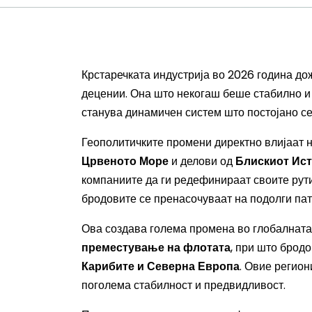
Крстаречката индустрија во 2026 година д
децении. Она што некогаш беше стабилно и
станува динамичен систем што постојано се
Геополитичките промени директно влијаат н
Црвеното Море
и делови од
Блискиот Ист
компаниите да ги редефинираат своите рут
бродовите се пренасочуваат на подолги пат
Ова создава голема промена во глобалната
преместување на флотата
, при што брод
Карибите и Северна Европа
. Овие регион
поголема стабилност и предвидливост.