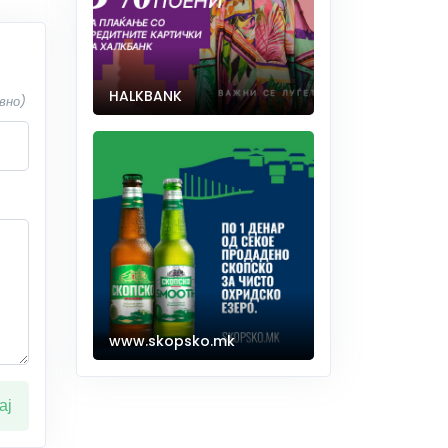
HALKBANK
вно)
www.skopsko.mk
ај