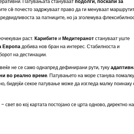
перативни. Патувањата стануваат
подолги, поскапи за
ите сè почесто задржуваат право да ги менуваат маршрути
 предвидливоста за патниците, но ја зголемува флексибилно
еочекуван раст.
Карибите
и
Медитеранот
стануваат уште
а Европа
добива нов бран на интерес. Стабилноста и
борот на дестинации.
веќе не се само однапред дефинирани рути, туку
адаптивн
ни во реално време
. Патувањето на море станува помалк
о, бидејќи секое патување може да изгледа малку поинаку 
– свет во кој картата постојано се црта одново, директно на