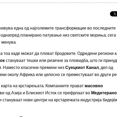
оживува една од најголемите трансформации во последните
 однапред планирано патување низ светските мориња, сега
 менува.
а тоа каде можат да пловат бродовите. Одредени региони к
ок
стануваат тешки или ризични за пловидба, што ги прину
и. Наместо класични премини низ
Суецкиот Канал
, дел од
еки околу Африка или целосно се преместуваат во други ре
 карта на крстарењата. Компаниите прават
масовно
ови од Азија и Блискиот Исток се префрлаат во
Целосно затемну
Медитерано
Сонцето 2026: П
и стануваат нови центри на крстаречката индустрија бидејќи
најголемиот небе
во Европа