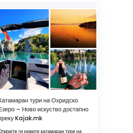
Катамаран тури на Охридско
Езеро – Ново искуство достапно
преку Kajak.mk
Откријте ги новите катамаран тури на