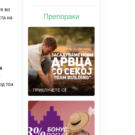
те во
Препораки
ста на
а
у
од тоа
ПРИКЛУЧЕТЕ СÈ