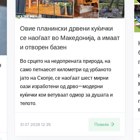
Овие планински дрвени куќички
се наоѓаат во Македонија, а имаат
и отворен базен
Во срцето на недопрената природа, на
о
само петнаесет километри од урбаното
јато на Скопје, се наоѓаат шест мирни
оази изработени од дрво—модерни
куќички кои ветуваат одмор за душата и
телото.
Повеќе
31.07.2026 12:35