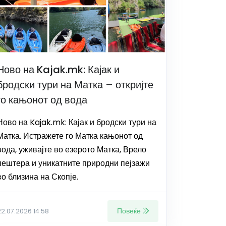
Ново на Kajak.mk: Кајак и
бродски тури на Матка – откријте
го кањонот од вода
Ново на Kajak.mk: Кајак и бродски тури на
Матка. Истражете го Матка кањонот од
вода, уживајте во езерото Матка, Врело
пештера и уникатните природни пејзажи
во близина на Скопје.
Повеќе
22.07.2026 14:58