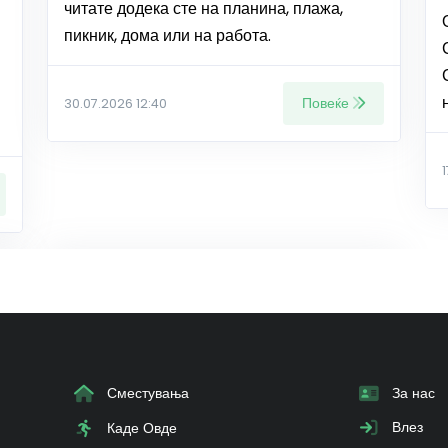
читате додека сте на планина, плажа,
пикник, дома или на работа.
Повеќе
30.07.2026 12:40
Сместувања
За нас
Влез
Каде Овде