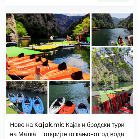
Ново на Kajak.mk: Кајак и бродски тури
на Матка – откријте го кањонот од вода