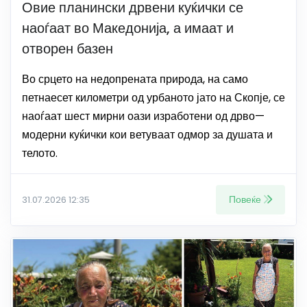
Овие планински дрвени куќички се
наоѓаат во Македонија, а имаат и
отворен базен
Во срцето на недопрената природа, на само
петнаесет километри од урбаното јато на Скопје, се
наоѓаат шест мирни оази изработени од дрво—
модерни куќички кои ветуваат одмор за душата и
телото.
Повеќе
31.07.2026 12:35