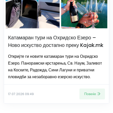
Катамаран тури на Охридско Езеро –
Ново искуство достапно преку Kajak.mk
Откријте ги новите катамаран тури на Охридско
Езеро. Панорамски крстарења, Св. Наум, Заливот
на Коските, Радожда, Сини Лагуни и приватни
пловидби за незаборавно езерско искуство.
Повеќе
17.07.2026 09:49