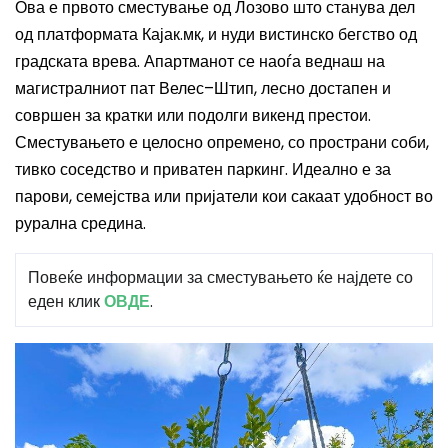
Ова е првото сместување од Лозово што станува дел
од платформата Кајак.мк, и нуди вистинско бегство од
градската врева. Апартманот се наоѓа веднаш на
магистралниот пат Велес–Штип, лесно достапен и
совршен за кратки или подолги викенд престои.
Сместувањето е целосно опремено, со пространи соби,
тивко соседство и приватен паркинг. Идеално е за
парови, семејства или пријатели кои сакаат удобност во
рурална средина.
Повеќе информации за сместувањето ќе најдете со
еден клик
ОВДЕ
.