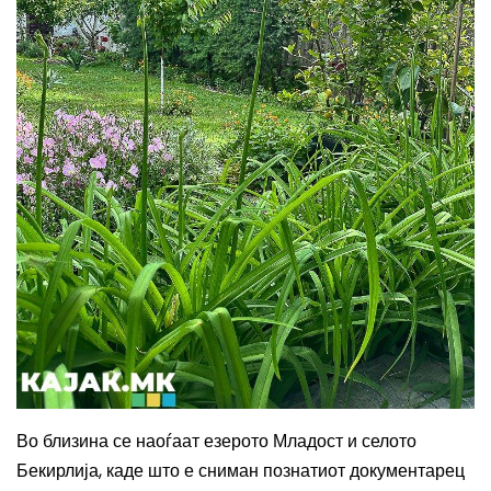
Во близина се наоѓаат езерото Младост и селото
Бекирлија, каде што е сниман познатиот документарец