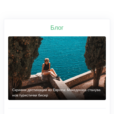
Блог
 до
Скриени дестинации во Европа: Македонија станува
О
нов туристички бисер
М