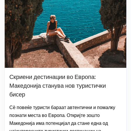
Скриени дестинации во Европа:
Македонија станува нов туристички
бисер
Сѐ повеќе туристи бараат автентични и помалку
познати места во Европа. Откријте зошто
Македонија има потенцијал да стане една од