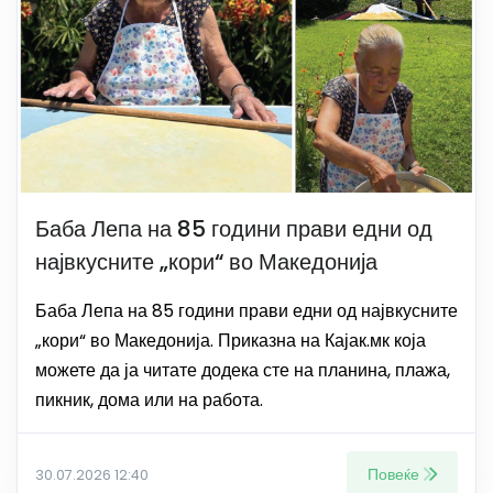
Баба Лепа на 85 години прави едни од
највкусните „кори“ во Македонија
Баба Лепа на 85 години прави едни од највкусните
„кори“ во Македонија. Приказна на Кајак.мк која
можете да ја читате додека сте на планина, плажа,
пикник, дома или на работа.
Повеќе
30.07.2026 12:40