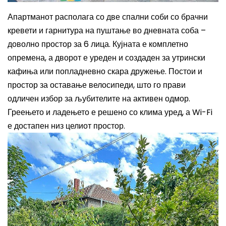
Апартманот располага со две спални соби со брачни
кревети и гарнитура на пуштање во дневната соба –
доволно простор за 6 лица. Кујната е комплетно
опремена, а дворот е уреден и создаден за утрински
кафиња или попладневно скара дружење. Постои и
простор за оставање велосипеди, што го прави
одличен избор за љубителите на активен одмор.
Греењето и ладењето е решено со клима уред, а Wi-Fi
е достапен низ целиот простор.