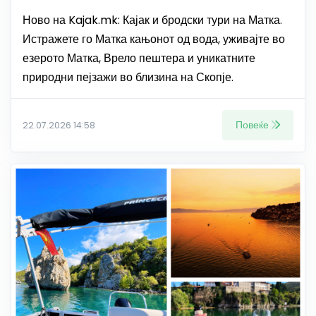
Ново на Kajak.mk: Кајак и бродски тури на Матка.
Истражете го Матка кањонот од вода, уживајте во
езерото Матка, Врело пештера и уникатните
природни пејзажи во близина на Скопје.
Повеќе
22.07.2026 14:58