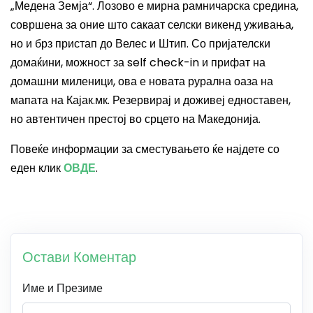
„Медена Земја“. Лозово е мирна рамничарска средина,
совршена за оние што сакаат селски викенд уживања,
но и брз пристап до Велес и Штип. Со пријателски
домаќини, можност за self check-in и прифат на
домашни миленици, ова е новата рурална оаза на
мапата на Кајак.мк. Резервирај и доживеј едноставен,
но автентичен престој во срцето на Македонија.
Повеќе информации за сместувањето ќе најдете со
еден клик
ОВДЕ
.
Остави Коментар
Име и Презиме