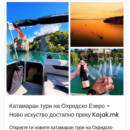
Катамаран тури на Охридско Езеро –
Ново искуство достапно преку Kajak.mk
Откријте ги новите катамаран тури на Охридско