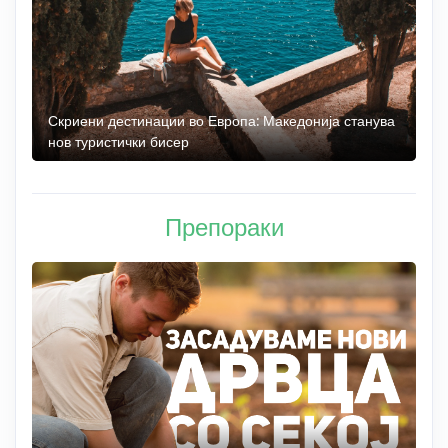
 до
Скриени дестинации во Европа: Македонија станува
О
нов туристички бисер
М
Препораки