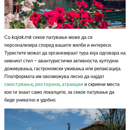
Со
kajak.mk
секое патување може да се
персонализира според вашите желби и интереси.
Туристите можат да организираат тура која одговара на
нивниот стил – авантуристички активности, културни
доживувања, гастрономски уживања или релаксација.
Платформата им овозможува лесно да најдат
сместување
,
ресторани
,
атракции
и скриени места
кои ги знаат само локалците, за секое патување да
биде уникатно и удобно.