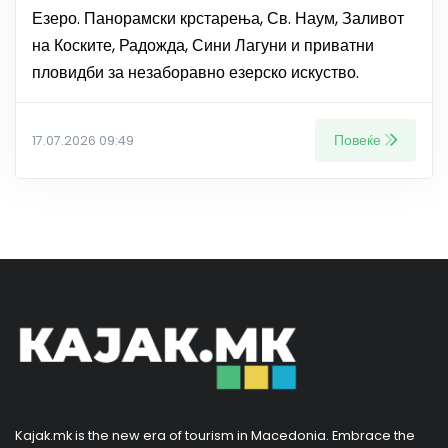
Езеро. Панорамски крстарења, Св. Наум, Заливот
на Коските, Радожда, Сини Лагуни и приватни
пловидби за незаборавно езерско искуство.
Повеќе
17.07.2026 09:49
Kajak.mk is the new era of tourism in Macedonia. Embrace the