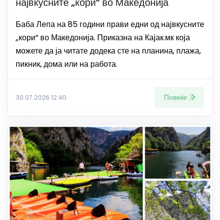
највкусните „кори“ во Македонија
Баба Лепа на 85 години прави едни од највкусните
„кори“ во Македонија. Приказна на Кајак.мк која
можете да ја читате додека сте на планина, плажа,
пикник, дома или на работа.
Повеќе
30.07.2026 12:40