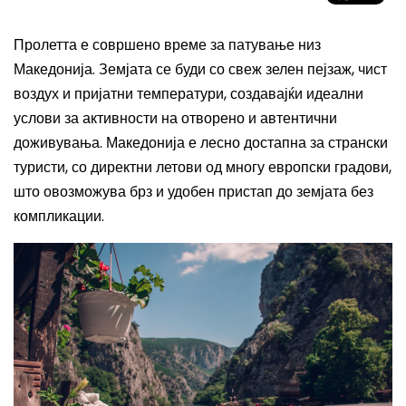
Пролетта е совршено време за патување низ
Македонија. Земјата се буди со свеж зелен пејзаж, чист
воздух и пријатни температури, создавајќи идеални
услови за активности на отворено и автентични
доживувања. Македонија е лесно достапна за странски
туристи, со директни летови од многу европски градови,
што овозможува брз и удобен пристап до земјата без
компликации.