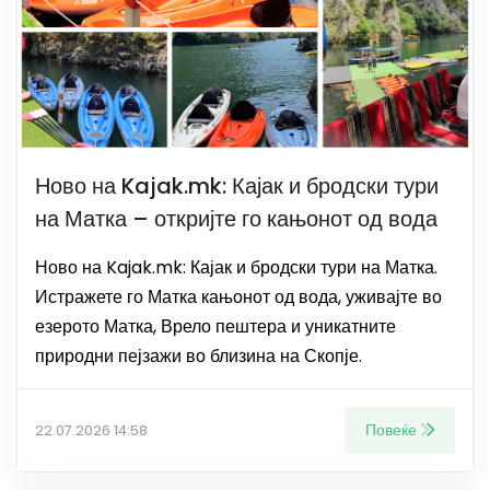
Ново на Kajak.mk: Кајак и бродски тури
на Матка – откријте го кањонот од вода
Ново на Kajak.mk: Кајак и бродски тури на Матка.
Истражете го Матка кањонот од вода, уживајте во
езерото Матка, Врело пештера и уникатните
природни пејзажи во близина на Скопје.
Повеќе
22.07.2026 14:58