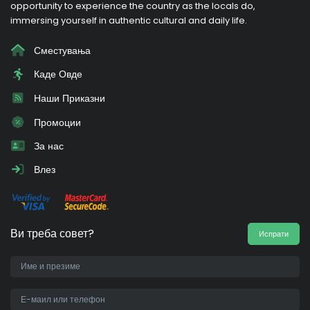
opportunity to experience the country as the locals do,
immersing yourself in authentic cultural and daily life.
Сместувања
Каде Овде
Наши Приказни
Промоции
За нас
Влез
Ви треба совет?
Испрати