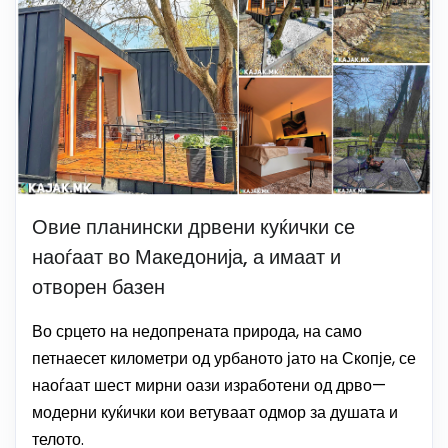
Овие планински дрвени куќички се
наоѓаат во Македонија, а имаат и
отворен базен
Во срцето на недопрената природа, на само
петнаесет километри од урбаното јато на Скопје, се
наоѓаат шест мирни оази изработени од дрво—
модерни куќички кои ветуваат одмор за душата и
телото.