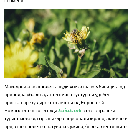
спомени.
Македонија во пролетта нуди уникатна комбинација од
природна убавина, автентична култура и удобен
пристап преку директни летови од Европа. Со
можностите што ги нуди
kajak.mk
, секој странски
турист може да организира персонализирано, активно и
пријатно пролетно патување, уживајќи во автентичните