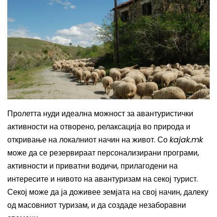
Пролетта нуди идеална можност за авантуристички
активности на отворено, релаксација во природа и
откривање на локалниот начин на живот. Со
kajak.mk
може да се резервираат персонализирани програми,
активности и приватни водичи, прилагодени на
интересите и нивото на авантуризам на секој турист.
Секој може да ја доживее земјата на свој начин, далеку
од масовниот туризам, и да создаде незаборавни