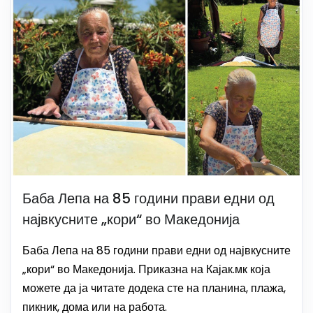
Баба Лепа на 85 години прави едни од
највкусните „кори“ во Македонија
Баба Лепа на 85 години прави едни од највкусните
„кори“ во Македонија. Приказна на Кајак.мк која
можете да ја читате додека сте на планина, плажа,
пикник, дома или на работа.