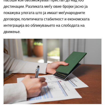
пасоши кои овозможуваат пристап до над 180
дестинации. Разликата меѓу овие бројки јасно ја
покажува улогата што ја имаат меѓународните
договори, политичката стабилност и економската
интеграција во обликувањето на слободата на
движење.