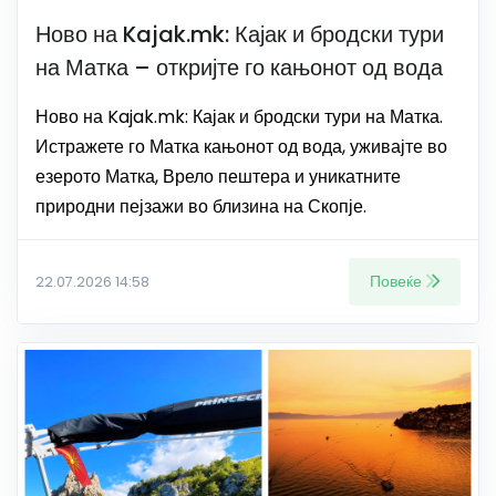
Ново на Kajak.mk: Кајак и бродски тури
на Матка – откријте го кањонот од вода
Ново на Kajak.mk: Кајак и бродски тури на Матка.
Истражете го Матка кањонот од вода, уживајте во
езерото Матка, Врело пештера и уникатните
природни пејзажи во близина на Скопје.
Повеќе
22.07.2026 14:58