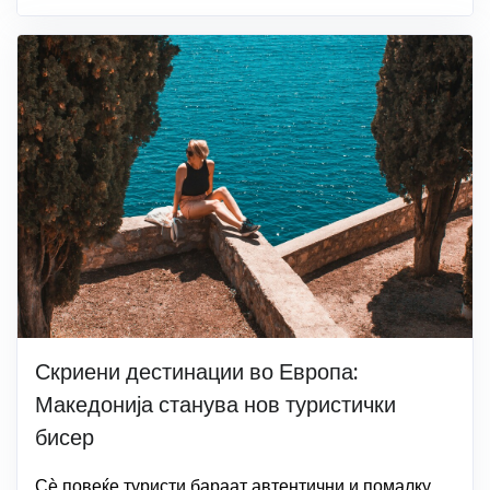
Скриени дестинации во Европа:
Македонија станува нов туристички
бисер
Сѐ повеќе туристи бараат автентични и помалку