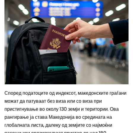
Според податоците од индексот, македонските граѓани
можат да патуваат без виза или со виза при
пристигнување во околу 130 земји и територии. Ова
рангирање ја става Македонија во средината на
глобалната листа, далеку од земјите со најмоќни