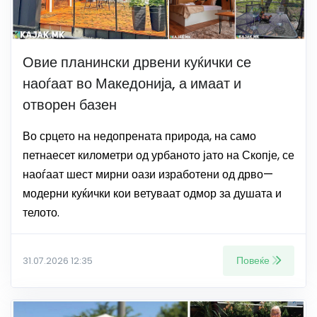
Овие планински дрвени куќички се
наоѓаат во Македонија, а имаат и
отворен базен
Во срцето на недопрената природа, на само
петнаесет километри од урбаното јато на Скопје, се
наоѓаат шест мирни оази изработени од дрво—
модерни куќички кои ветуваат одмор за душата и
телото.
Повеќе
31.07.2026 12:35