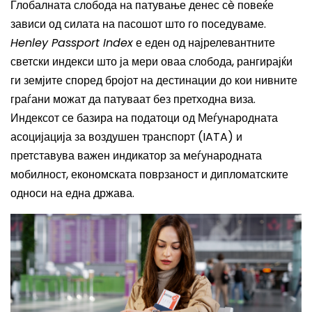
Глобалната слобода на патување денес сè повеќе
зависи од силата на пасошот што го поседуваме.
Henley Passport Index
е еден од најрелевантните
светски индекси што ја мери оваа слобода, рангирајќи
ги земјите според бројот на дестинации до кои нивните
граѓани можат да патуваат без претходна виза.
Индексот се базира на податоци од Меѓународната
асоцијација за воздушен транспорт (IATA) и
претставува важен индикатор за меѓународната
мобилност, економската поврзаност и дипломатските
односи на една држава.