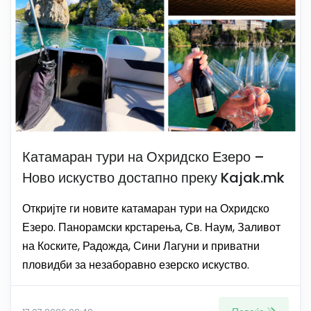
Катамаран тури на Охридско Езеро –
Ново искуство достапно преку Kajak.mk
Откријте ги новите катамаран тури на Охридско
Езеро. Панорамски крстарења, Св. Наум, Заливот
на Коските, Радожда, Сини Лагуни и приватни
пловидби за незаборавно езерско искуство.