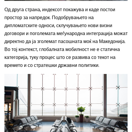
Од друга страна, индексот покажува и каде постои
простор за напредок. Подобрувањето на
дипломатските односи, склучувањето нови визни
договори и поголемата меѓународна интеграција можат
директно да ја зголемат пасошната моќ на Македонија.
Во тој контекст, глобалната мобилност не е статична
категорија, туку процес што се развива со текот на
времето и со стратешки државни политики.