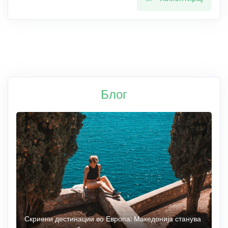
Блог
 до
Скриени дестинации во Европа: Македонија станува
О