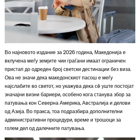
Во најновото издание за 2026 година, Македонија е
вклучена меѓу земјите чии граѓани имаат ограничен
пристап до одреден број светски дестинации без виза.
Ова не значи дека македонскиот пасош е меѓу
најслабите во светот, но укажува дека сè уште постојат
значајни визни бариери, особено кога станува збор за
патувања кон Северна Америка, Австралија и делови
од Азија. Во пракса, тоа подразбира дополнителни
административни процедури, време и трошоци за
голем дел од далечните патувања.