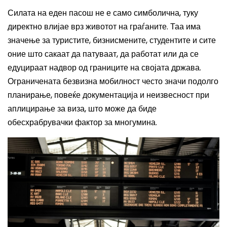
Силата на еден пасош не е само симболична, туку
директно влијае врз животот на граѓаните. Таа има
значење за туристите, бизнисмените, студентите и сите
оние што сакаат да патуваат, да работат или да се
едуцираат надвор од границите на својата држава.
Ограничената безвизна мобилност често значи подолго
планирање, повеќе документација и неизвесност при
аплицирање за виза, што може да биде
обесхрабрувачки фактор за многумина.