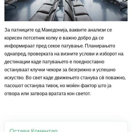
За патниците од Македонија, ваквите анализи се
корисен потсетник колку е важно добро да се
информираат пред секое патување. Планирањето
однапред, проверката на визните услови и изборот на
дестинации каде патувањето е поедноставно
остануваат клучни чекори за безгрижно и успешно
искуство. Во свет каде движењето станува сè поважно,
пасошот останува тивок, но моќен фактор што ја
отвора или затвора вратата кон светот.
Остави Коментар