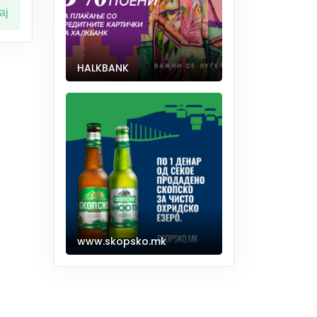
ај
HALKBANK
www.skopsko.mk