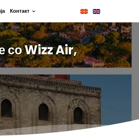
ја
Контакт
 со Wizz Air,