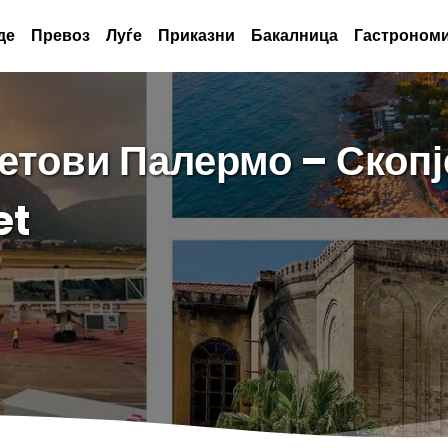
де
Превоз
Луѓе
Приказни
Бакалница
Гастрономи
тови Палермо – Скопје
et