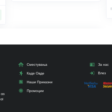
Сместувања
За нас
Влез
Каде Овде
Наши Приказни
Промоции
 as
ral