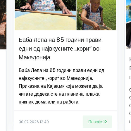
Баба Лепа на 85 години прави
едни од највкусните „кори“ во
Македонија
Баба Лепа на 85 години прави едни од
највкусните „кори“ во Македонија.
Приказна на Кајак.мк која можете да ја
читате додека сте на планина, плажа,
пикник, дома или на работа.
Повеќе
30.07.2026 12:40