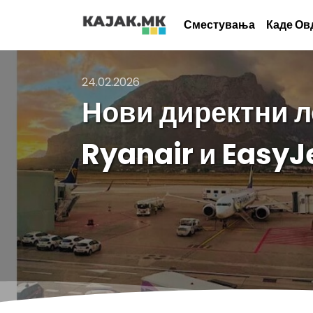
Сместувања
Каде Ов
24.02.2026
Нови директни ле
Ryanair и EasyJ