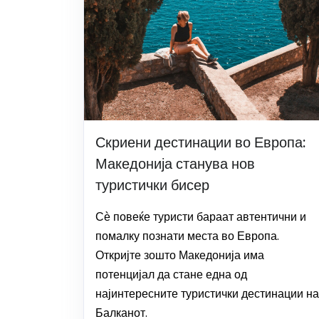
Скриени дестинации во Европа:
Македонија станува нов
туристички бисер
Сѐ повеќе туристи бараат автентични и
помалку познати места во Европа.
Откријте зошто Македонија има
потенцијал да стане една од
најинтересните туристички дестинации на
Балканот.