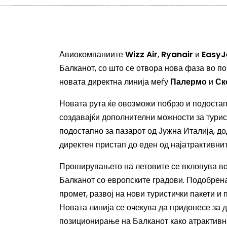
Авиокомпаниите
Wizz Air
,
Ryanair
и
EasyJ
Балканот, со што се отвора нова фаза во п
новата директна линија меѓу
Палермо
и
Ск
Новата рута ќе овозможи побрзо и подоста
создавајќи дополнителни можности за турис
подостапно за пазарот од Јужна Италија, д
директен пристап до еден од најатрактивни
Проширувањето на летовите се вклопува во
Балканот со европските градови. Подобрена
промет, развој на нови туристички пакети и
Новата линија се очекува да придонесе за 
позиционирање на Балканот како атрактивна