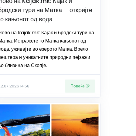
Ново на Kajak.mk: Кајак и
бродски тури на Матка – откријте
го кањонот од вода
Ново на Kajak.mk: Кајак и бродски тури на
Матка. Истражете го Матка кањонот од
вода, уживајте во езерото Матка, Врело
пештера и уникатните природни пејзажи
во близина на Скопје.
Повеќе
22.07.2026 14:58