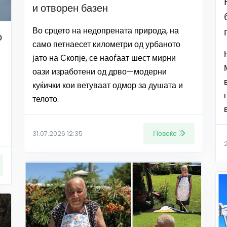
и отворен базен
Во срцето на недопрената природа, на
о
само петнаесет километри од урбаното
јато на Скопје, се наоѓаат шест мирни
оази изработени од дрво—модерни
куќички кои ветуваат одмор за душата и
телото.
Повеќе
31.07.2026 12:35