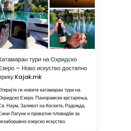
Катамаран тури на Охридско
Езеро – Ново искуство достапно
преку Kajak.mk
Откријте ги новите катамаран тури на
Охридско Езеро. Панорамски крстарења,
Св. Наум, Заливот на Коските, Радожда,
Сини Лагуни и приватни пловидби за
незаборавно езерско искуство.