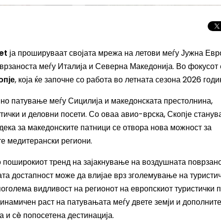
et
ја прошируваат својата мрежа на летови меѓу Јужна Евр
оврзаноста меѓу Италија и Северна Македонија. Во фокусот 
опје
, која ќе започне со работа во летната сезона 2026 годи
пно патување меѓу Сицилија и македонската престолнина,
тички и деловни посети. Со оваа авио-врска, Скопје станув
одека за македонските патници се отвора нова можност за
те медитерански региони.
 поширокиот тренд на зајакнување на воздушната поврзано
та достапност може да влијае врз зголемување на туристи
Целосно затемну
Сонцето 2026: П
 поголема видливост на регионот на европскиот туристички п
најголемиот небе
динамичен раст на патувањата меѓу двете земји и дополнит
во Европа
 и сè попосетена дестинација.