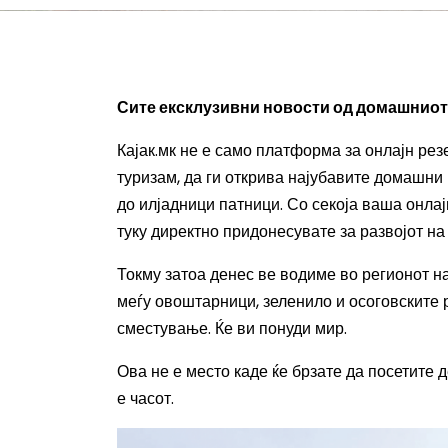
Сите ексклузивни новости од домашниот 
Кајак.мк не е само платформа за онлајн рез
туризам, да ги открива најубавите домашни
до илјадници патници. Со секоја ваша онла
туку директно придонесувате за развојот н
Токму затоа денес ве водиме во регионот н
меѓу овоштарници, зеленило и осоговските р
сместување. Ќе ви понуди мир.
Ова не е место каде ќе брзате да посетите 
е часот.