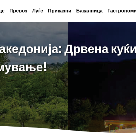
де
Превоз
Луѓе
Приказни
Бакалница
Гастрономи
акедонија: Дрвена куќи
јмување!