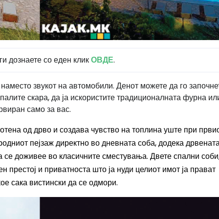
ги дознаете со еден клик
ОВДЕ
.
 наместо звукот на автомобили. Денот можете да го започне
апалите скара, да ја искористите традиционалната фурна ил
рвиран само за вас.
отена од дрво и создава чувство на топлина уште при први
иродниот пејзаж директно во дневната соба, додека дрвенат
а се доживее во класичните сместувања. Двете спални соби
н престој и приватноста што ја нуди целиот имот ја прават
ое сака вистински да се одмори.