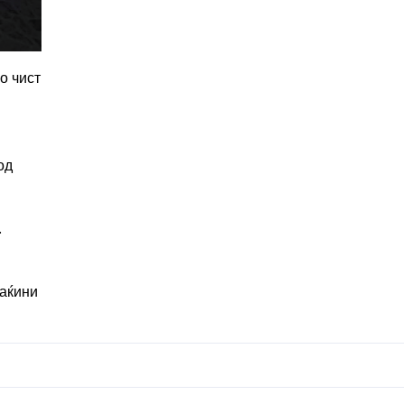
о чист
од
.
маќини