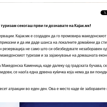
туризам секогаш први ги дознавате на Кајак.мк!
ервации. Кајак.мк е создаден да го промовира македонскиот
 приказни и да им даде шанса на локалните домаќини да сти
јн резервација не само што си обезбедувате незаборавен о
а македонскиот туризам и за зајакнување на домашната екон
а Македонска Каменица, каде далеку од градската бучава, с
идови, се наоѓа една дрвена куќичка која нема да ви понуд
Целосно затемну
десет атракции во еден ден. Ова е место каде ќе заборавите 
Сонцето 2026: П
најголемиот небе
во Европа