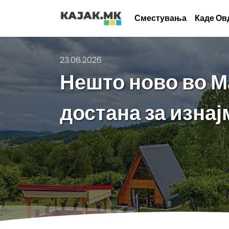
Сместувања
Каде Ов
23.06.2026
Нешто ново во М
достана за изна