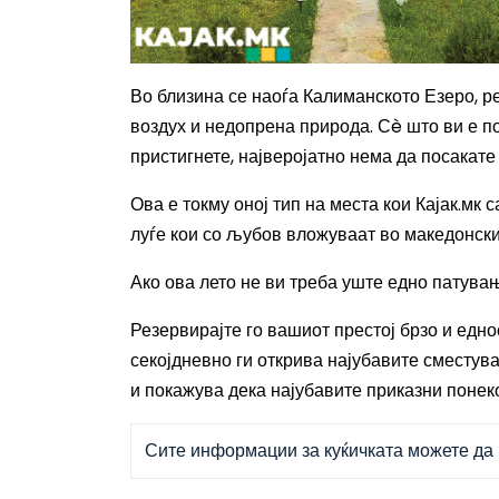
Во близина се наоѓа Калиманското Езеро, ре
воздух и недопрена природа. Сè што ви е по
пристигнете, најверојатно нема да посакате
Ова е токму оној тип на места кои Кајак.мк
луѓе кои со љубов вложуваат во македонски
Ако ова лето не ви треба уште едно патувањ
Резервирајте го вашиот престој брзо и едно
секојдневно ги открива најубавите сместув
и покажува дека најубавите приказни понек
Сите информации за куќичката можете да 