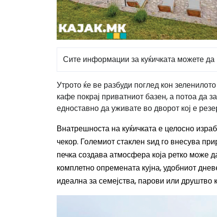
Сите информации за куќичката можете да 
Утрото ќе ве разбуди поглед кон зеленилото
кафе покрај приватниот базен, а потоа да з
едноставно да уживате во дворот кој е резе
Внатрешноста на куќичката е целосно израб
чекор. Големиот стаклен ѕид го внесува пр
печка создава атмосфера која ретко може д
комплетно опремената кујна, удобниот дневе
идеална за семејства, парови или друштво к