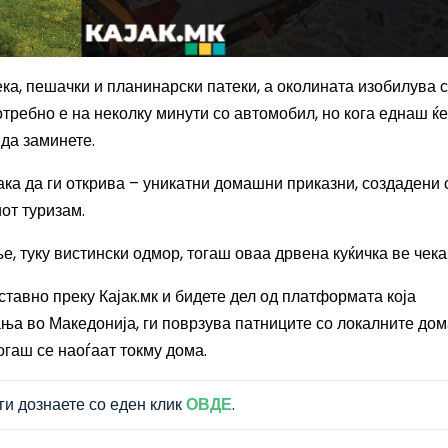
ка, пешачки и планинарски патеки, а околината изобилува с
требно е на неколку минути со автомобил, но кога еднаш ќе
 да заминете.
 сака да ги открива – уникатни домашни приказни, создадени 
от туризам.
е, туку вистински одмор, тогаш оваа дрвена куќичка ве чека
ставно преку Кајак.мк и бидете дел од платформата која
ања во Македонија, ги поврзува патниците со локалните до
огаш се наоѓаат токму дома.
ги дознаете со еден клик
ОВДЕ
.