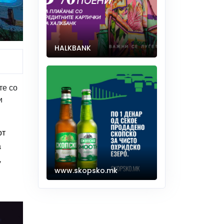
HALKBANK
те со
и
от
а
,
www.skopsko.mk