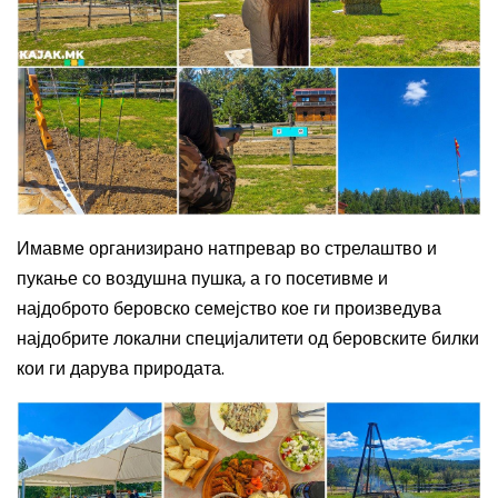
Имавме организирано натпревар во стрелаштво и
пукање со воздушна пушка, а го посетивме и
најдоброто беровско семејство кое ги произведува
најдобрите локални специјалитети од беровските билки
кои ги дарува природата.