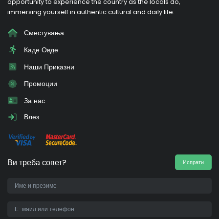
opportunity to experience the country as the locals do,
immersing yourself in authentic cultural and daily life.
Сместувања
Каде Овде
Наши Приказни
Промоции
За нас
Влез
Ви треба совет?
Испрати