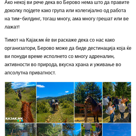
Ако некој ви рече дека во Берово нема што да правите
доколку појдете како група или колегијално од работа
на тим-билдинг, тогаш многу, ама многу грешат или ве
лажат!
Тимот на Кајак.мк ќе ви раскаже дека со нас како
организатори, Берово може да биде дестинација која ќе
ви понуди време исполнето со многу адреналин,
активности во природа, вкусна храна и уживање во
апсолутна приватност.