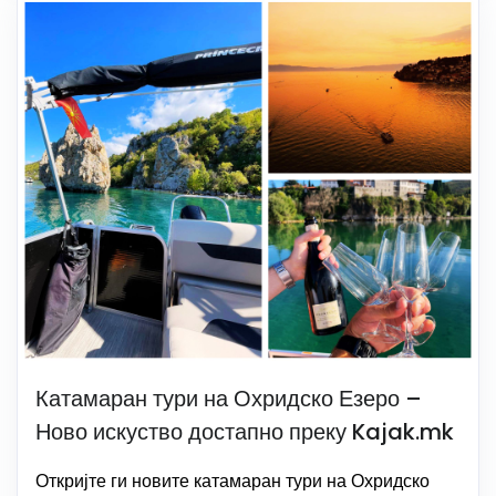
Катамаран тури на Охридско Езеро –
Ново искуство достапно преку Kajak.mk
Откријте ги новите катамаран тури на Охридско