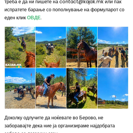
треба е да ни пишете на
contact@kajak.mk
или пак
испратете барање со пополнување на формуларот со
еден клик
ОВДЕ
.
Доколку одлучите да ноќевате во Берово, не
заборавајте дека ние ја организираме најдобрата