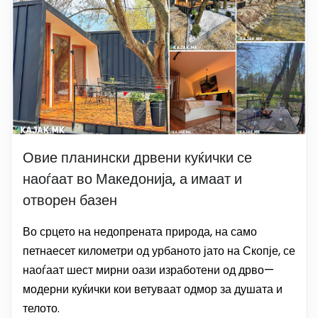
Овие планински дрвени куќички се
наоѓаат во Македонија, а имаат и
отворен базен
Во срцето на недопрената природа, на само
петнаесет километри од урбаното јато на Скопје, се
наоѓаат шест мирни оази изработени од дрво—
модерни куќички кои ветуваат одмор за душата и
телото.