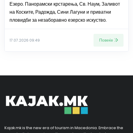
Езеро. Панорамски крстарења, Св. Наум, Заливот
на Коските, Радожда, Сини Лагуни и приватни
пловидби за незаборавно езерско искуство.
Повеќе
17.07.2026 09:49
Kajak.mk is the new era of tourism in Macedonia. Embrace the