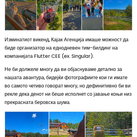
Изминатиот викенд, Кајак Агенција имаше можност да
биде организатор на еднодневен тим-билдинг на
компанијата Flutter CEE (ex. Singular).
Не би должеле многу да ви објаснуваме детално за
нашата авантура, бидејќи фотографиите кои ги имате
во самото четиво говорат многу, но дефинитивно би ви
рекле дека денот ни беше исполнет со јавање коњи низ
прекрасната беровска шума.