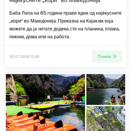
највкусните „кори“ во Македонија
Баба Лепа на 85 години прави едни од највкусните
„кори“ во Македонија. Приказна на Кајак.мк која
можете да ја читате додека сте на планина, плажа,
пикник, дома или на работа.
Повеќе
30.07.2026 12:40