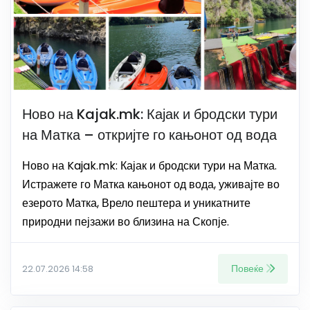
Ново на Kajak.mk: Кајак и бродски тури
на Матка – откријте го кањонот од вода
Ново на Kajak.mk: Кајак и бродски тури на Матка.
Истражете го Матка кањонот од вода, уживајте во
езерото Матка, Врело пештера и уникатните
природни пејзажи во близина на Скопје.
Повеќе
22.07.2026 14:58