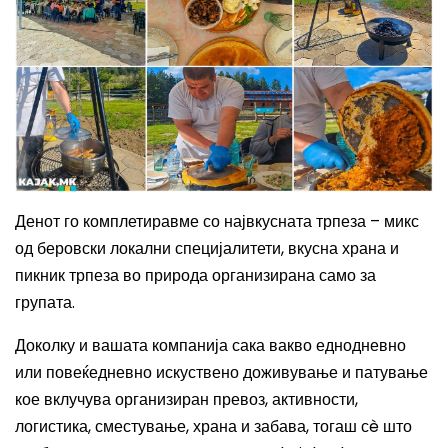
Денот го комплетиравме со највкусната трпеза – микс
од беровски локални специјалитети, вкусна храна и
пикник трпеза во природа организирана само за
групата.
Доколку и вашата компанија сака вакво еднодневно
или повеќедневно искуствено доживување и патување
кое вклучува организиран превоз, активности,
логистика, сместување, храна и забава, тогаш сè што