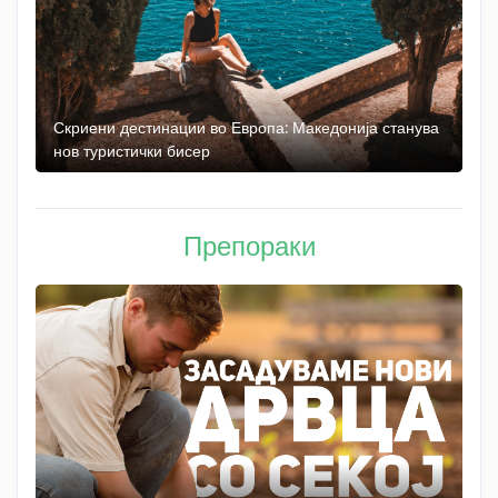
 до
Скриени дестинации во Европа: Македонија станува
О
нов туристички бисер
М
Препораки