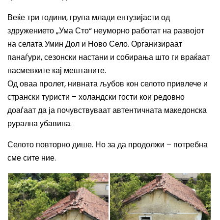
Веќе три години, група млади ентузијасти од
здружението „Ума Сто“ неуморно работат на развојот
на селата Умин Дол и Ново Село. Организираат
панаѓури, сезонски настани и собирања што ги враќаат
насмевките кај мештаните.
Од оваа пролет, нивната љубов кон селото привлече и
странски туристи – холандски гости кои редовно
доаѓаат да ја почувствуваат автентичната македонска
рурална убавина.
Селото повторно дише. Но за да продолжи – потребна
сме сите ние.