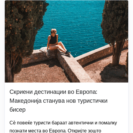
Скриени дестинации во Европа:
Македонија станува нов туристички
бисер
Сѐ повеќе туристи бараат автентични и помалку
познати места во Европа. Откријте зошто