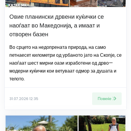
Овие планински дрвени куќички се
наоѓаат во Македонија, а имаат и
отворен базен
Во срцето на недопрената природа, на само
петнаесет километри од урбаното јато на Скопје, се
наоѓаат шест мирни оази изработени од дрво—
модерни куќички кои ветуваат одмор за душата и
телото.
Повеќе
31.07.2026 12:35