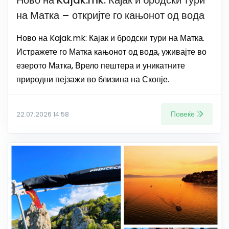
Ново на Kajak.mk: Кајак и бродски тури
на Матка – откријте го кањонот од вода
Ново на Kajak.mk: Кајак и бродски тури на Матка.
Истражете го Матка кањонот од вода, уживајте во
езерото Матка, Врело пештера и уникатните
природни пејзажи во близина на Скопје.
Повеќе
22.07.2026 14:58