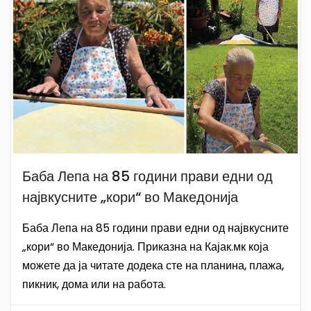
Баба Лепа на 85 години прави едни од
највкусните „кори“ во Македонија
Баба Лепа на 85 години прави едни од највкусните
„кори“ во Македонија. Приказна на Кајак.мк која
можете да ја читате додека сте на планина, плажа,
пикник, дома или на работа.