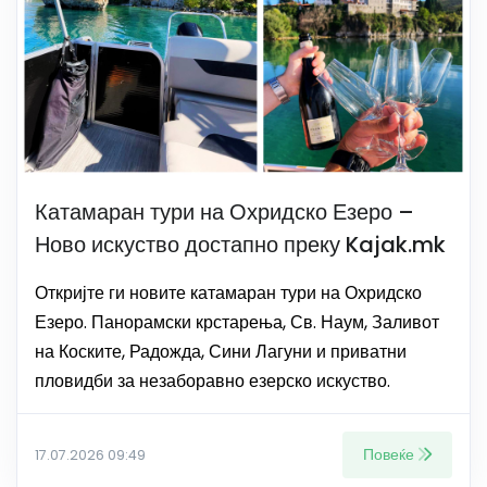
Катамаран тури на Охридско Езеро –
Ново искуство достапно преку Kajak.mk
Откријте ги новите катамаран тури на Охридско
Езеро. Панорамски крстарења, Св. Наум, Заливот
на Коските, Радожда, Сини Лагуни и приватни
пловидби за незаборавно езерско искуство.
Повеќе
17.07.2026 09:49