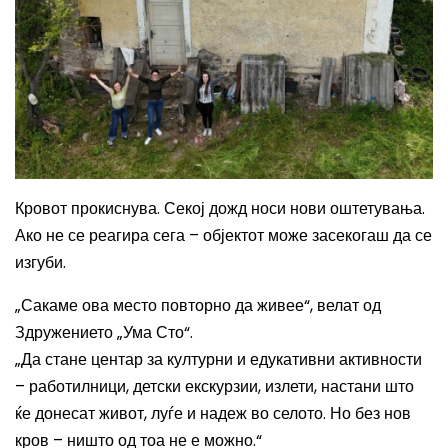
Кровот прокиснува. Секој дожд носи нови оштетувања.
Ако не се реагира сега – објектот може засекогаш да се
изгуби.
„Сакаме ова место повторно да живее“, велат од
Здружението „Ума Сто“.
„Да стане центар за културни и едукативни активности
– работилници, детски екскурзии, излети, настани што
ќе донесат живот, луѓе и надеж во селото. Но без нов
кров – ништо од тоа не е можно.“