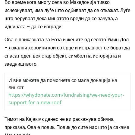
Во време кога многу села во Македонија тивко
исчезнуваат, има луѓе што одбиваат да се откажат. Луѓе
што веруваат дека минатото вреди да се зачува, а
иднината – да се изгради.
Ова е приказната за Роза и жените од селото Умин Дол
– локални хероини кои со срце и истрајност се борат да
спасат еден век стар објект, симбол на историјата и
заедништвото.
И вие можете да помогнете со мала донација на
линкот:
https://whydonate.com/fundraising/we-need-your-
support-for-a-new-roof
Тимот на Кајак.мк денес не ви раскажува обична
приказна. Ова е повик. Повик до сите нас што ја сакаме