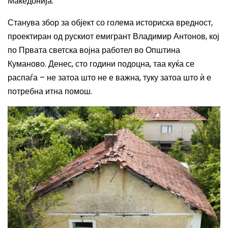
Македонија.
Станува збор за објект со голема историска вредност,
проектиран од рускиот емигрант Владимир Антонов, кој
по Првата светска војна работел во Општина
Куманово. Денес, сто години подоцна, таа куќа се
распаѓа – не затоа што не е важна, туку затоа што ѝ е
потребна итна помош.