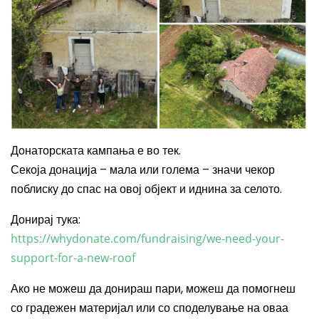
Донаторската кампања е во тек.
Секоја донација – мала или голема – значи чекор
поблиску до спас на овој објект и иднина за селото.
Донирај тука:
https://whydonate.com/fundraising/we-need-your-
support-for-a-new-roof
Ако не можеш да донираш пари, можеш да помогнеш
со градежен материјал или со споделување на оваа