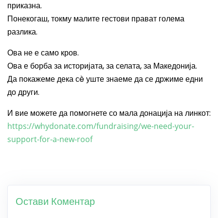
приказна.
Понекогаш, токму малите гестови прават голема
разлика.
Ова не е само кров.
Ова е борба за историјата, за селата, за Македонија.
Да покажеме дека сè уште знаеме да се држиме едни
до други.
И вие можете да помогнете со мала донација на линкот:
https://whydonate.com/fundraising/we-need-your-
support-for-a-new-roof
Остави Коментар