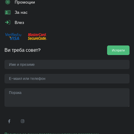
Промоции
За нас
Влез
Ви треба совет?
Испрати