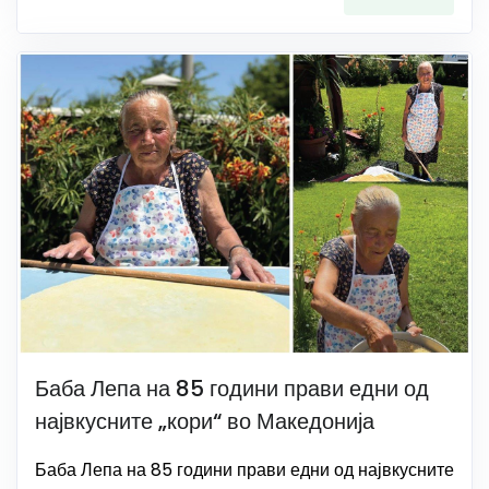
Баба Лепа на 85 години прави едни од
највкусните „кори“ во Македонија
Баба Лепа на 85 години прави едни од највкусните