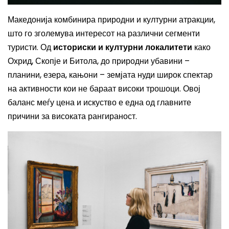
Македонија комбинира природни и културни атракции,
што го зголемува интересот на различни сегменти
туристи. Од
историски и културни локалитети
како
Охрид, Скопје и Битола, до природни убавини –
планини, езера, кањони – земјата нуди широк спектар
на активности кои не бараат високи трошоци. Овој
баланс меѓу цена и искуство е една од главните
причини за високата рангираност.