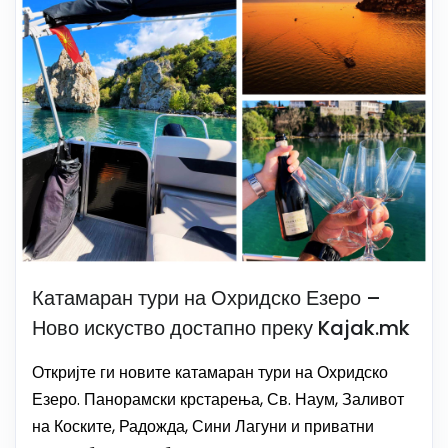
Катамаран тури на Охридско Езеро –
Ново искуство достапно преку Kajak.mk
Откријте ги новите катамаран тури на Охридско
Езеро. Панорамски крстарења, Св. Наум, Заливот
на Коските, Радожда, Сини Лагуни и приватни