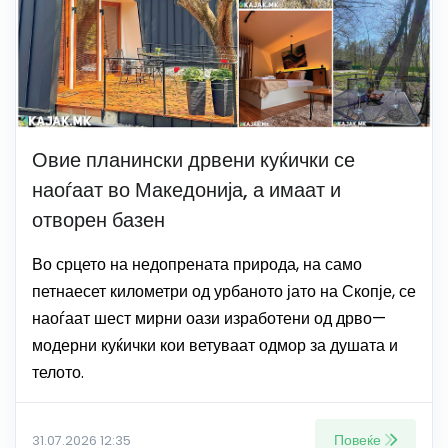
Овие планински дрвени куќички се
наоѓаат во Македонија, а имаат и
отворен базен
Во срцето на недопрената природа, на само
петнаесет километри од урбаното јато на Скопје, се
наоѓаат шест мирни оази изработени од дрво—
модерни куќички кои ветуваат одмор за душата и
телото.
Повеќе
31.07.2026 12:35