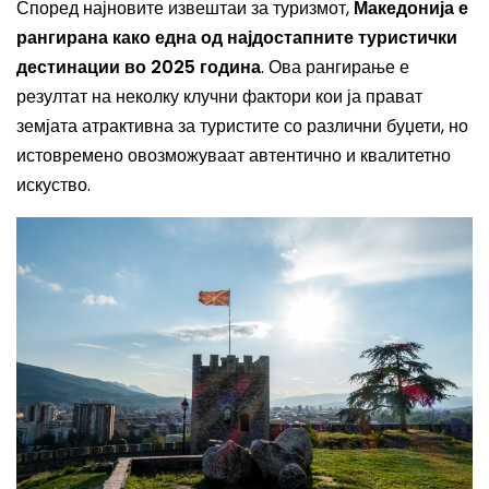
Според најновите извештаи за туризмот,
Македонија е
рангирана како една од најдостапните туристички
дестинации во 2025 година
. Ова рангирање е
резултат на неколку клучни фактори кои ја прават
земјата атрактивна за туристите со различни буџети, но
истовремено овозможуваат автентично и квалитетно
искуство.