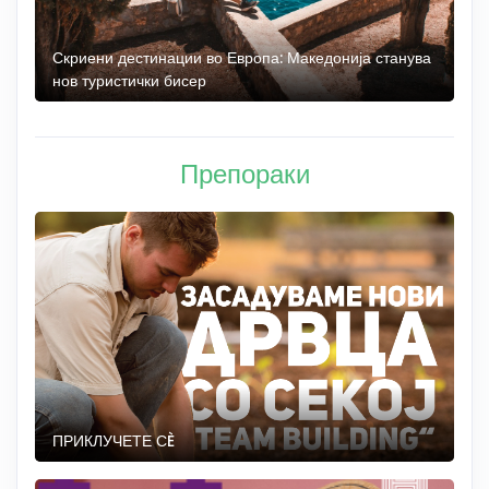
 до
Скриени дестинации во Европа: Македонија станува
О
нов туристички бисер
М
Препораки
ПРИКЛУЧЕТЕ СÈ