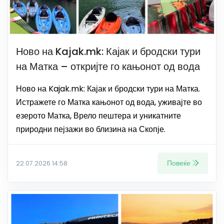
Ново на Kajak.mk: Кајак и бродски тури
на Матка – откријте го кањонот од вода
Ново на Kajak.mk: Кајак и бродски тури на Матка.
Истражете го Матка кањонот од вода, уживајте во
езерото Матка, Врело пештера и уникатните
природни пејзажи во близина на Скопје.
Повеќе
22.07.2026 14:58