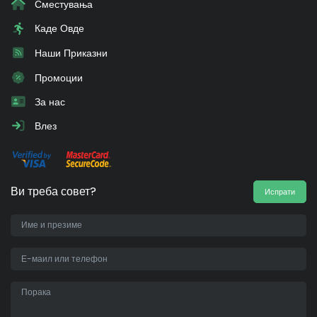
Сместувања
Каде Овде
Наши Приказни
Промоции
За нас
Влез
Ви треба совет?
Испрати