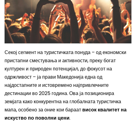
Секој сегмент на туристичката понуда – од економски
пристапни сместувања и активности, преку богат
културен и природен потенцијал, до фокусот на
одржливост – ја прави Македонија една од
најдостапните и истовремено најпривлечните
дестинации во 2025 година. Ова ја позиционира
земјата како конкурентна на глобалната туристичка
мапа, особено за оние кои бараат
висок квалитет на
искуство по поволни цени
.