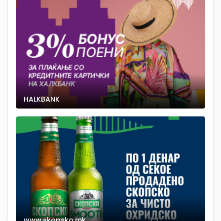
HALKBANK
www.skopsko.mk