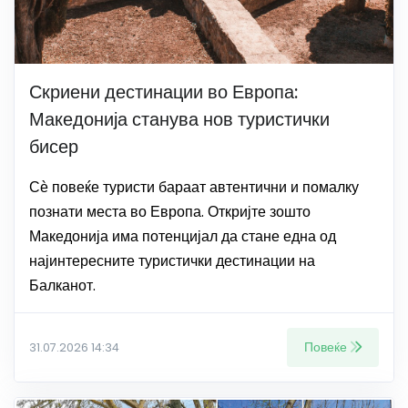
Скриени дестинации во Европа:
Македонија станува нов туристички
бисер
Сѐ повеќе туристи бараат автентични и помалку
познати места во Европа. Откријте зошто
Македонија има потенцијал да стане една од
најинтересните туристички дестинации на
Балканот.
Повеќе
31.07.2026 14:34