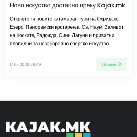
Ново искуство достапно преку Kajak.mk
Откријте ги новите катамаран тури на Охридско
Езеро. Панорамски крстарења, Св. Наум, Заливот
на Коските, Радожда, Сини Лагуни и приватни
пловидби за незаборавно езерско искуство.
Повеќе
17.07.2026 09:49