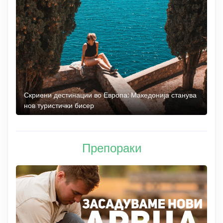
 до
Скриени дестинации во Европа: Македонија станува
О
нов туристички бисер
М
Препораки