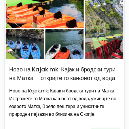
Ново на Kajak.mk: Кајак и бродски тури
на Матка – откријте го кањонот од вода
Ново на Kajak.mk: Кајак и бродски тури на Матка.
Истражете го Матка кањонот од вода, уживајте во
езерото Матка, Врело пештера и уникатните
природни пејзажи во близина на Скопје.