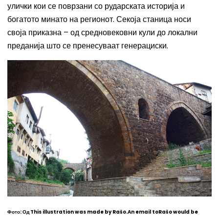
улички кои се поврзани со рударската историја и
богатото минато на регионот. Секоја станица носи
своја приказна – од средновековни кули до локални
преданија што се пренесуваат генерациски.
Фото: Од This illustration was made by Rašo.An email toRašo would be