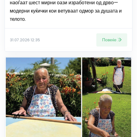
наоѓаат шест мирни оази изработени од дрво—
модерни куќички кои ветуваат одмор за душата и
телото.
Повеќе
31.07.2026 12:35