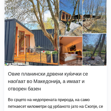
Овие планински дрвени куќички се
наоѓаат во Македонија, а имаат и
отворен базен
Во срцето на недопрената природа, на само
петнаесет километри од урбаното јато на Скопје, се