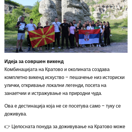
Идеја за совршен викенд
Комбинацијата на Кратово и околината создава
комплетно викенд искуство – пешачење низ историски
улички, откривање локални легенди, посета на
занаетчии и истражување на природни чуда.
Ова е дестинација која не се посетува само – туку се
доживува.
👉 Целосната понуда за доживување на Кратово може