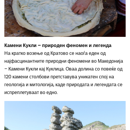
Камени Кукли – природен феномен и легенда
На кратко возење од Кратово се наоѓа еден од
најфасцинантните природни феномени во Македонија
– Камени Кукли кај Куклица. Оваа долина со повеќе од
120 камени столбови претставува уникатен спој на
геологија и митологија, каде природата и легендата се
испреплетуваат во едно.