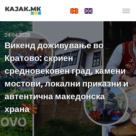
24.04.2026
Викенд доживување во
Кратово: скриен
средновековен град, камени
мостови, локални приказни и
автентична македонска
храна