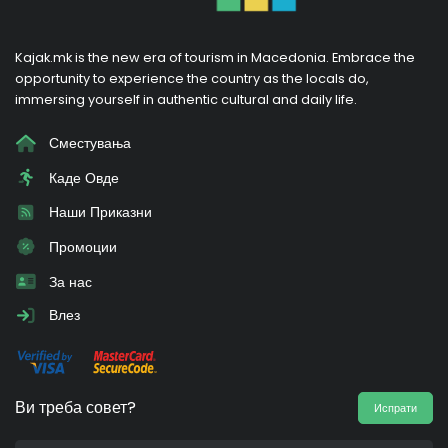
Kajak.mk is the new era of tourism in Macedonia. Embrace the
opportunity to experience the country as the locals do,
immersing yourself in authentic cultural and daily life.
Сместувања
Каде Овде
Наши Приказни
Промоции
За нас
Влез
Ви треба совет?
Испрати