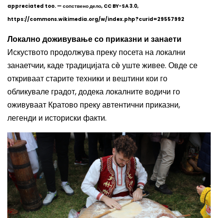
appreciated too. — сопствено дело, CC BY-SA 3.0,
https://commons.wikimedia.org/w/index.php?curid=29557992
Локално доживување со приказни и занаети
Искуството продолжува преку посета на локални
занаетчии, каде традицијата сè уште живее. Овде се
откриваат старите техники и вештини кои го
обликувале градот, додека локалните водичи го
оживуваат Кратово преку автентични приказни,
легенди и историски факти.