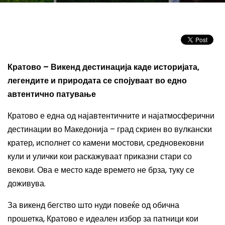
Кратово – Викенд дестинација каде историјата,
легендите и природата се спојуваат во едно
автентично патување
Кратово е една од најавтентичните и најатмосферични
дестинации во Македонија – град скриен во вулкански
кратер, исполнет со камени мостови, средновековни
кули и улички кои раскажуваат приказни стари со
векови. Ова е место каде времето не брза, туку се
доживува.
За викенд бегство што нуди повеќе од обична
прошетка, Кратово е идеален избор за патници кои