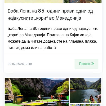
Баба Лепа на 85 години прави едни од
највкусните „кори“ во Македонија
Баба Лепа на 85 години прави едни од највкусните
„кори“ во Македонија. Приказна на Кајак.мк која
можете да ја читате додека сте на планина, плажа,
пикник, дома или на работа.
Повеќе
30.07.2026 12:40