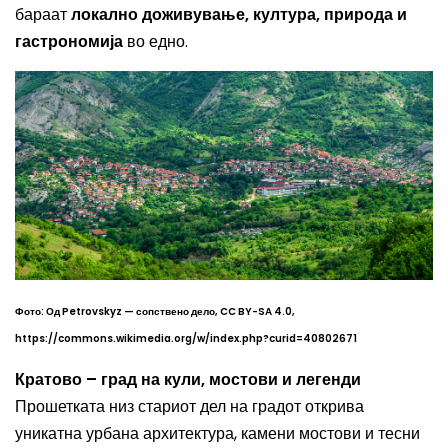
бараат
локално доживување, култура, природа и
гастрономија
во едно.
Фото: Од Petrovskyz — сопствено дело, CC BY-SA 4.0,
https://commons.wikimedia.org/w/index.php?curid=40802671
Кратово – град на кули, мостови и легенди
Прошетката низ стариот дел на градот открива
уникатна урбана архитектура, камени мостови и тесни