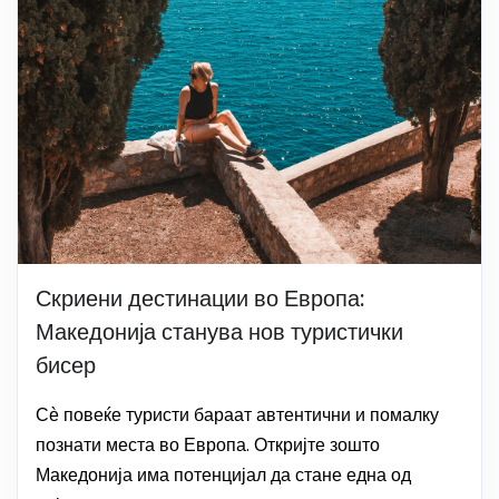
Скриени дестинации во Европа:
Македонија станува нов туристички
бисер
Сѐ повеќе туристи бараат автентични и помалку
познати места во Европа. Откријте зошто
Македонија има потенцијал да стане една од