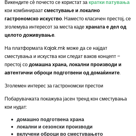
Викендите сѐ почесто се користат за
кратки патувања
кои комбинираат
сместување и локално
гастрономско искуство
. Наместо класичен престој, се
зголемува интересот за места каде
храната е дел од
целото доживување
.
На платформата Kajak.mk може да се најдат
сместувања и искуства кои следат ваков концепт –
престој со
домашна храна, локални производи и
автентични оброци подготвени од домаќините
.
Зголемен интерес за гастрономски престои
Побарувачката покажува јасен тренд кон сместувања
кои нудат:
домашно подготвена храна
локални и сезонски производи
вклучени оброци во сместувањето