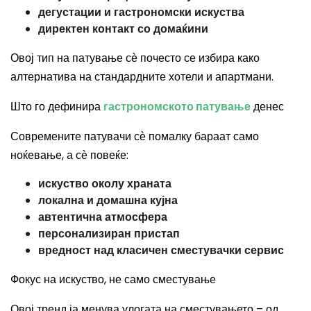
дегустации и гастрономски искуства
директен контакт со домаќини
Овој тип на патување сѐ почесто се избира како
алтернатива на стандардните хотели и апартмани.
Што го дефинира
гастрономското патување
денес
Современите патувачи сѐ помалку бараат само
ноќевање, а сѐ повеќе:
искуство околу храната
локална и домашна кујна
автентична атмосфера
персонализиран пристап
вредност над класичен сместувачки сервис
Фокус на искуство, не само сместување
Овој тренд ја менува улогата на сместувањето – од