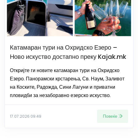
Катамаран тури на Охридско Езеро –
Ново искуство достапно преку Kajak.mk
Откријте ги новите катамаран тури на Охридско
Езеро. Панорамски крстарења, Св. Наум, Заливот
на Коските, Радожда, Сини Лагуни и приватни
пловидби за незаборавно езерско искуство.
Повеќе
17.07.2026 09:49