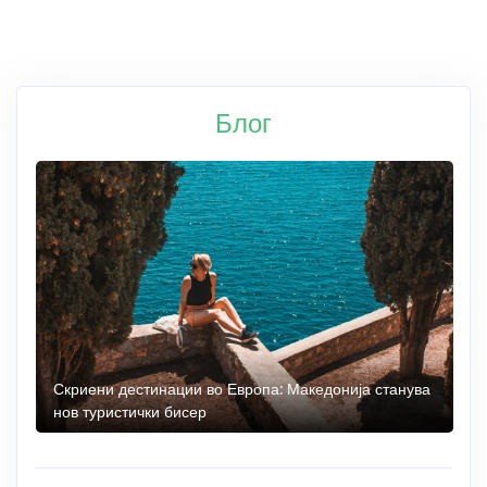
Блог
 до
Скриени дестинации во Европа: Македонија станува
О
нов туристички бисер
М