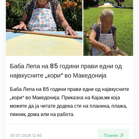
Баба Лепа на 85 години прави едни од
највкусните „кори“ во Македонија
Баба Лепа на 85 години прави едни од највкусните
„кори“ во Македонија. Приказна на Кајак.мк која
можете да ја читате додека сте на планина, плажа,
пикник, дома или на работа.
Повеќе
30.07.2026 12:40