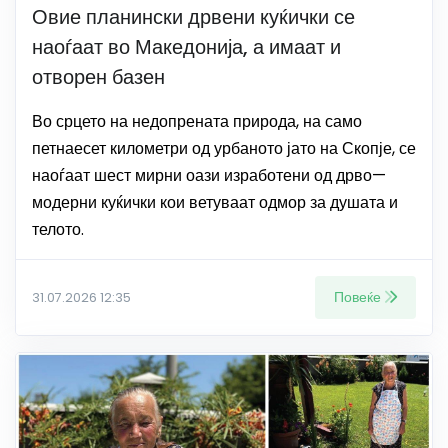
Овие планински дрвени куќички се
наоѓаат во Македонија, а имаат и
отворен базен
Во срцето на недопрената природа, на само
петнаесет километри од урбаното јато на Скопје, се
наоѓаат шест мирни оази изработени од дрво—
модерни куќички кои ветуваат одмор за душата и
телото.
Повеќе
31.07.2026 12:35