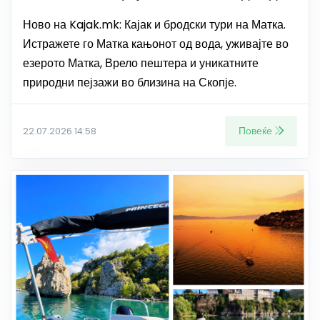
Ново на Kajak.mk: Кајак и бродски тури на Матка.
Истражете го Матка кањонот од вода, уживајте во
езерото Матка, Врело пештера и уникатните
природни пејзажи во близина на Скопје.
Повеќе
22.07.2026 14:58