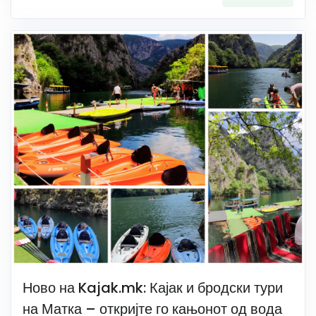
Ново на Kajak.mk: Кајак и бродски тури
на Матка – откријте го кањонот од вода