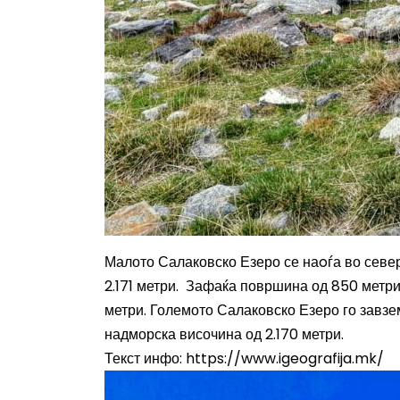
Малото Салаковско Езеро
се наoѓа во севе
2.171 метри. Зафаќа површина од 850 метри
метри.
Големото Салаковско Езеро
го завзе
надморска височина од 2.170 метри.
Текст инфо:
https://www.igeografija.mk/