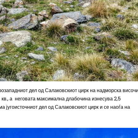
розападниот дел од Салаковскиот цирк на надморска височ
 кв., а неговата максимална длабочина изнесува 2,5
ма југоисточниот дел од Салаковскиот цирк и се наоѓа на