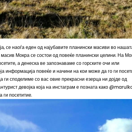
а, се наоѓа еден од најубавите планински масиви во нашат
и масив Мокра се состои од повеќе планински целини. На Мо
осетите, а денеска ве запознаваме со горските очи или
ја информација повеќе и начини на кои може да го ги посет
а ги споделиме со вас овие прекрасни езерца ни дојде од
нтурист девојка која на инстаграм е позната како @marul
а ги посетитие.