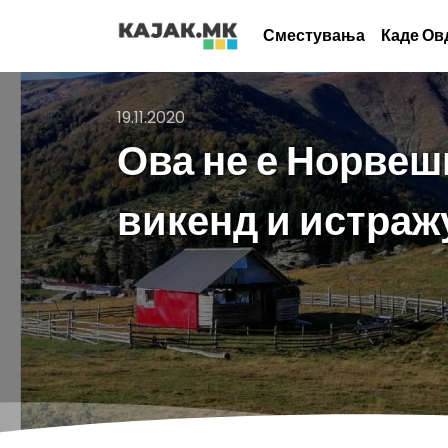
Сместувања
Каде Ов
19.11.2020
Ова не е Норвешк
викенд и истра