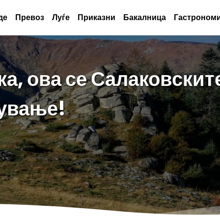
де
Превоз
Луѓе
Приказни
Бакалница
Гастрономи
а, ова се Салаковскит
жување!