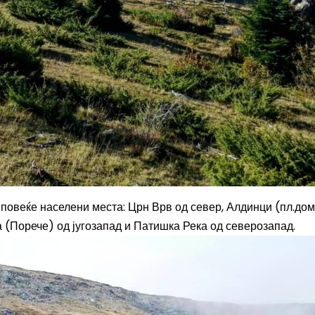
 повеќе населени места: Црн Врв од север, Алдинци (пл.дом
 (Порече) од југозапад и Патишка Река од северозапад.