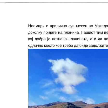
Ноември е прилично сув месец во Македон
доколку појдете на планина. Нашиот тим в
кој добро ја познава планината, а и да п
одлично место кое треба да биде задолжите