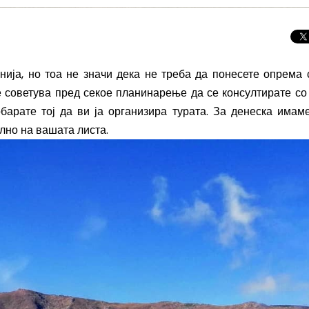
ија, но тоа не значи дека не треба да понесете опрема 
е советува пред секое планинарење да се консултирате со
обарате тој да ви ја организира турата. За денеска имам
лно на вашата листа.
Скриени дестинац
Европа: Македони
нов туристички би