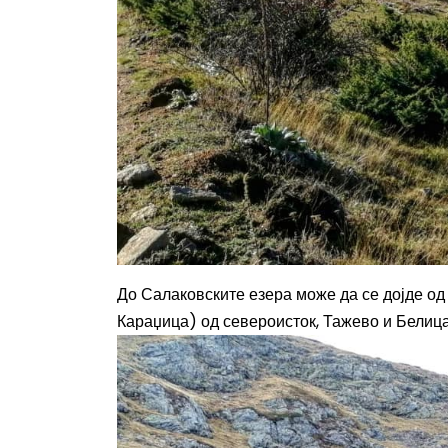
До Салаковските езера може да се дојде од
Караџица) од североисток, Тажево и Белица