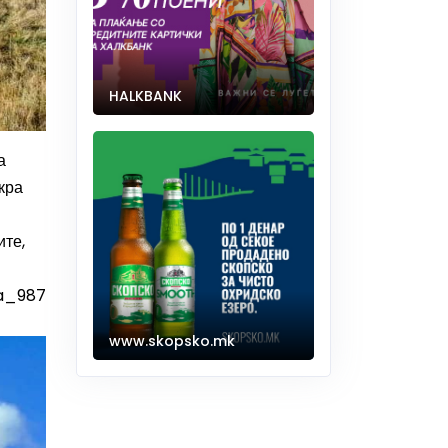
HALKBANK
а
кра
ите,
ka_987
www.skopsko.mk