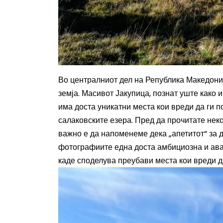
Во централниот дел на Република Македониј
земја. Масивот Јакупица, познат уште како 
има доста уникатни места кои вреди да ги п
салаковските езера. Пред да прочитате неко
важно е да напоменеме дека „апетитот“ за д
фотографиите една доста амбициозна и ава
каде споделува преубави места кои вреди д