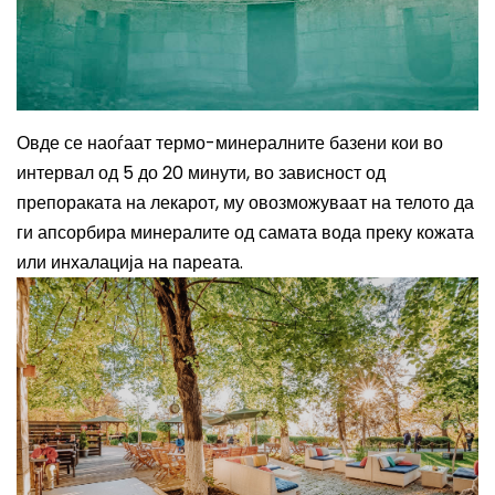
Овде се наоѓаат термо-минералните базени кои во
интервал од 5 до 20 минути, во зависност од
препораката на лекарот, му овозможуваат на телото да
ги апсорбира минералите од самата вода преку кожата
или инхалација на пареата.