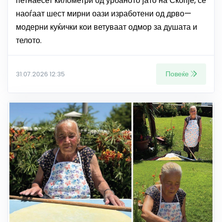
петнаесет километри од урбаното јато на Скопје, се
наоѓаат шест мирни оази изработени од дрво—
модерни куќички кои ветуваат одмор за душата и
телото.
Повеќе
31.07.2026 12:35