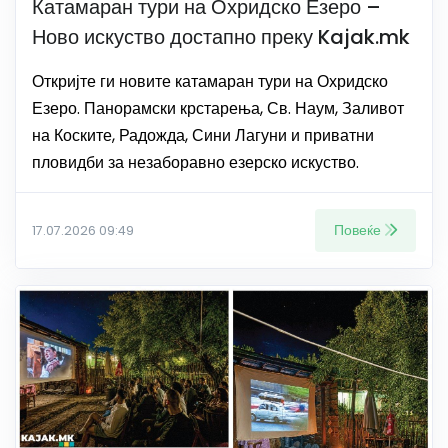
Катамаран тури на Охридско Езеро –
Ново искуство достапно преку Kajak.mk
Откријте ги новите катамаран тури на Охридско
Езеро. Панорамски крстарења, Св. Наум, Заливот
на Коските, Радожда, Сини Лагуни и приватни
пловидби за незаборавно езерско искуство.
Повеќе
17.07.2026 09:49