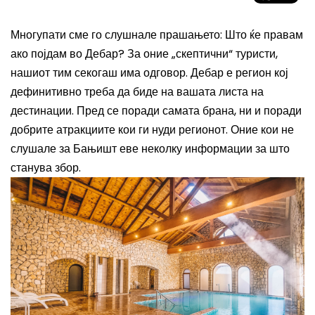
Многупати сме го слушнале прашањето: Што ќе правам
ако појдам во Дебар? За оние „скептични“ туристи,
нашиот тим секогаш има одговор. Дебар е регион кој
дефинитивно треба да биде на вашата листа на
дестинации. Пред се поради самата брана, ни и поради
добрите атракциите кои ги нуди регионот. Оние кои не
слушале за Бањишт еве неколку информации за што
станува збор.