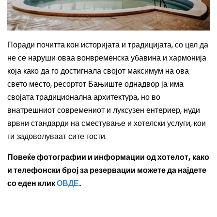
Поради почитта кон историјата и традицијата, со цел да
не се наруши оваа вонвременска убавина и хармонија
која како да го достигнала својот максимум на ова
свето место, ресортот Бањиште однадвор ја има
својата традиционална архитектура, но во
внатрешниот современиот и луксузен ентериер, нуди
врвни стандарди на сместување и хотелски услуги, кои
ги задоволуваат сите гости.
Повеќе фотографии и информации од хотелот, како
и телефонски број за резервации можете да најдете
со еден клик
ОВДЕ
.