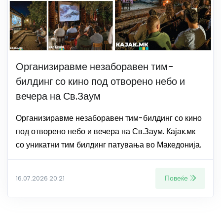
Организиравме незаборавен тим-
билдинг со кино под отворено небо и
вечера на Св.Заум
Организиравме незаборавен тим-билдинг со кино
под отворено небо и вечера на Св.Заум. Кајак.мк
со уникатни тим билдинг патувања во Македонија.
Повеќе
16.07.2026 20:21