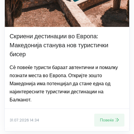
Скриени дестинации во Европа:
Македонија станува нов туристички
бисер
Сѐ повеќе туристи бараат автентични и помалку
познати места во Европа. Откријте зошто
Македонија има потенцијал да стане една од
најинтересните туристички дестинации на
Балканот.
Повеќе
31.07.2026 14:34