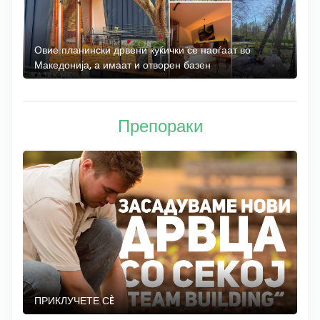
а
Овие планински дрвени куќички се наоѓаат во
Б
Македонија, а имаат и отворен базен
„
Препораки
ПРИКЛУЧЕТЕ СÈ