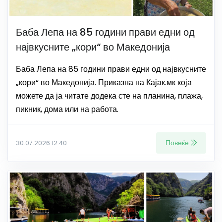
Баба Лепа на 85 години прави едни од
највкусните „кори“ во Македонија
Баба Лепа на 85 години прави едни од највкусните
„кори“ во Македонија. Приказна на Кајак.мк која
можете да ја читате додека сте на планина, плажа,
пикник, дома или на работа.
Повеќе
30.07.2026 12:40