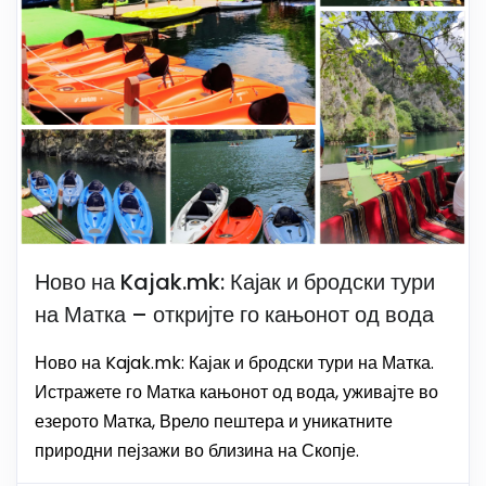
Ново на Kajak.mk: Кајак и бродски тури
на Матка – откријте го кањонот од вода
Ново на Kajak.mk: Кајак и бродски тури на Матка.
Истражете го Матка кањонот од вода, уживајте во
езерото Матка, Врело пештера и уникатните
природни пејзажи во близина на Скопје.