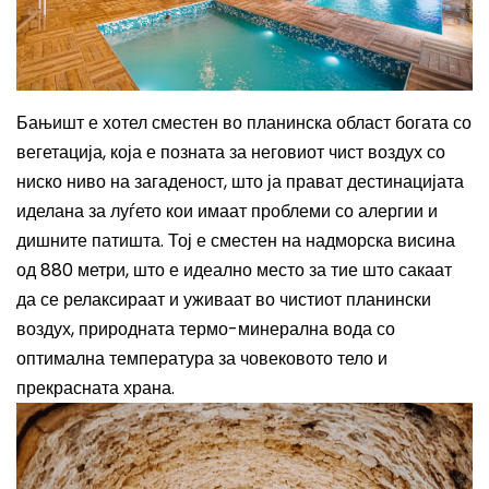
Бањишт е хотел сместен во планинска област богата со
вегетација, која е позната за неговиот чист воздух со
ниско ниво на загаденост, што ја прават дестинацијата
иделана за луѓето кои имаат проблеми со алергии и
дишните патишта. Тој е с
местен на надморска висина
од 880 метри, што е идеално место за тие што сакаат
да се релаксираат и уживаат во чистиот планински
воздух, природната термо-минерална вода со
оптимална температура за човековото тело и
прекрасната храна.