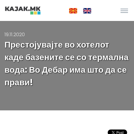
19.11.2020
Престојувајте во хотелот
каде базените се со термална
вода: Во Дебар има што да се
прави!