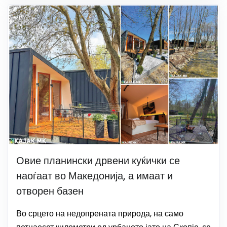
Овие планински дрвени куќички се
наоѓаат во Македонија, а имаат и
отворен базен
Во срцето на недопрената природа, на само