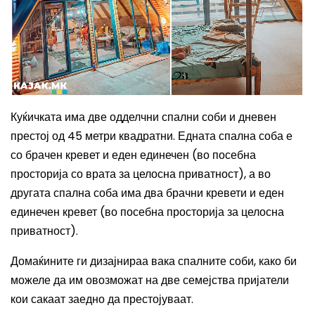
Куќичката има две одделчни спални соби и дневен
престој од 45 метри квадратни. Едната спална соба е
со брачен кревет и еден единечен (во посебна
просторија со врата за целосна приватност), а во
другата спална соба има два брачни кревети и еден
единечен кревет (во посебна просторија за целосна
приватност).
Домаќините ги дизајнираа вака спалните соби, како би
можеле да им овозможат на две семејства пријатели
кои сакаат заедно да престојуваат.