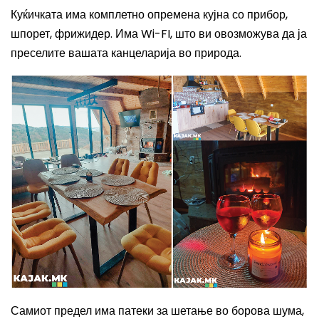
Куќичката има комплетно опремена кујна со прибор,
шпорет, фрижидер.
Има
Wi-FI,
што ви овозможува да ја
преселите вашата канцеларија во природа.
Самиот предел
има патеки за шетање во борова шума,