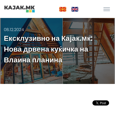
08.12.2024
Ексклузивно на Кајак.мк:
Нова дрвена куќичка на
Влаина планина