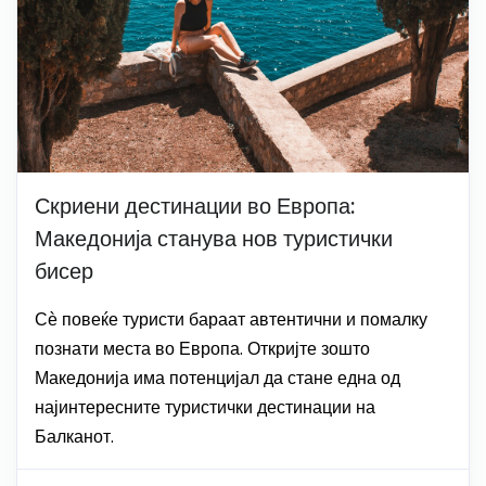
Скриени дестинации во Европа:
Македонија станува нов туристички
бисер
Сѐ повеќе туристи бараат автентични и помалку
познати места во Европа. Откријте зошто
Македонија има потенцијал да стане една од
најинтересните туристички дестинации на
Балканот.