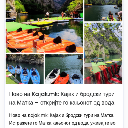
Ново на Kajak.mk: Кајак и бродски тури
на Матка – откријте го кањонот од вода
Ново на Kajak.mk: Кајак и бродски тури на Матка.
Истражете го Матка кањонот од вода, уживајте во