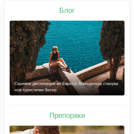
Блог
 до
Скриени дестинации во Европа: Македонија станува
О
нов туристички бисер
М
Препораки