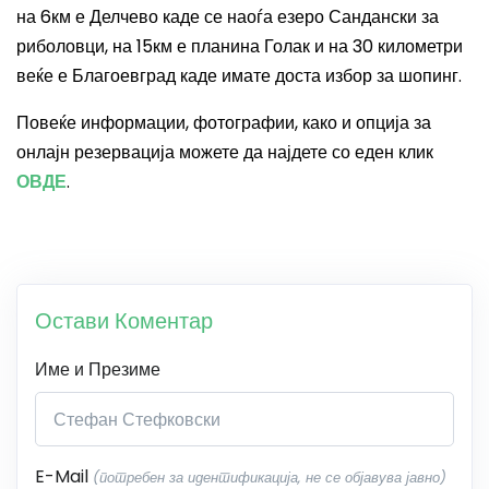
на 6км е Делчево каде се наоѓа езеро Сандански за
риболовци, на 15км е планина Голак и на 30
километри
веќе е Благоевград каде имате доста избор за шопинг.
Повеќе информации, фотографии, како и опција за
онлајн резервација можете да најдете со еден клик
ОВДЕ
.
Остави Коментар
Име и Презиме
E-Mail
(потребен за идентификација, не се објавува јавно)