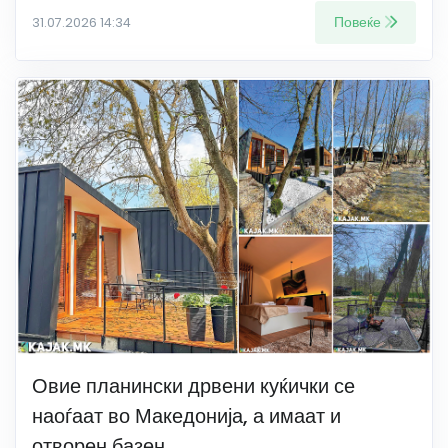
Повеќе
31.07.2026 14:34
Овие планински дрвени куќички се
наоѓаат во Македонија, а имаат и
отворен базен