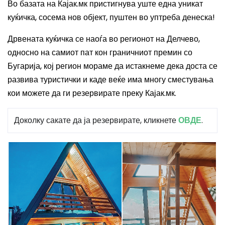
Во базата на Кајак.мк пристигнува уште една уникат
куќичка, сосема нов објект, пуштен во уптреба денеска!
Дрвената куќичка се наоѓа во регионот на Делчево,
односно на самиот пат кон граничниот премин со
Бугарија, кој регион мораме да истакнеме дека доста се
развива туристички и каде веќе има многу сместувања
кои можете да ги резервирате преку Кајак.мк.
Доколку сакате да ја резервирате, кликнете
ОВДЕ
.