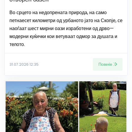
Во срцето на недопрената природа, на само
петнаесет километри од урбаното јато на Скопје, се
наоѓаат шест мирни оази изработени од дрво—
модерни куќички кои ветуваат одмор за душата и
телото.
Повеќе
31.07.2026 12:35