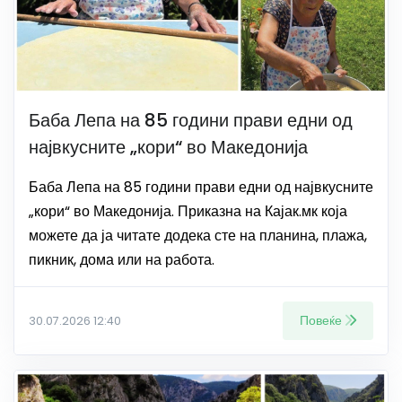
Баба Лепа на 85 години прави едни од
највкусните „кори“ во Македонија
Баба Лепа на 85 години прави едни од највкусните
„кори“ во Македонија. Приказна на Кајак.мк која
можете да ја читате додека сте на планина, плажа,
пикник, дома или на работа.
Повеќе
30.07.2026 12:40