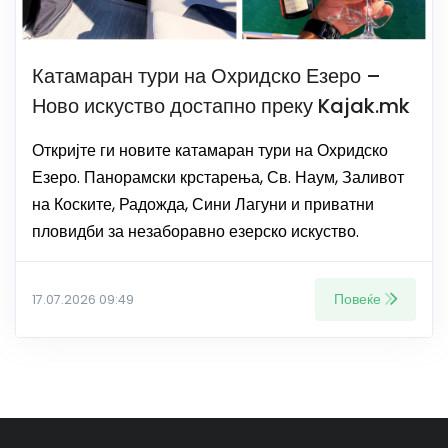
Катамаран тури на Охридско Езеро –
Ново искуство достапно преку Kajak.mk
Откријте ги новите катамаран тури на Охридско
Езеро. Панорамски крстарења, Св. Наум, Заливот
на Коските, Радожда, Сини Лагуни и приватни
пловидби за незаборавно езерско искуство.
Повеќе
17.07.2026 09:49