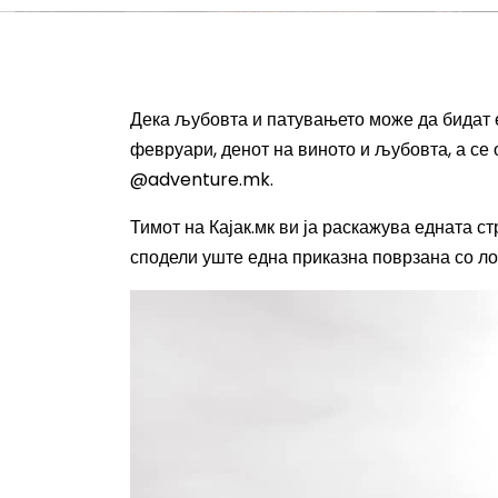
Дека љубовта и патувањето може да бидат е
февруари, денот на виното и љубовта, а се 
@adventure.mk.
Тимот на Кајак.мк ви ја раскажува едната ст
сподели уште една приказна поврзана со ло