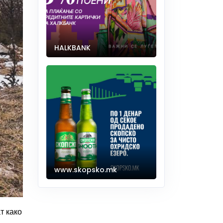
HALKBANK
www.skopsko.mk
т како