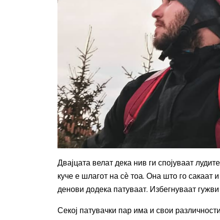
Двајцата велат дека нив ги спојуваат лудит
куче е шлагот на сѐ тоа. Она што го сакаат
денови додека патуваат. Избегнуваат гужви
Секој патувачки пар има и свои различности