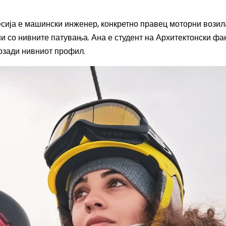
сија е машински инженер, конкретно правец моторни возила
ни со нивните патувања. Ана е студент на Архитектонски фа
позади нивниот профил.