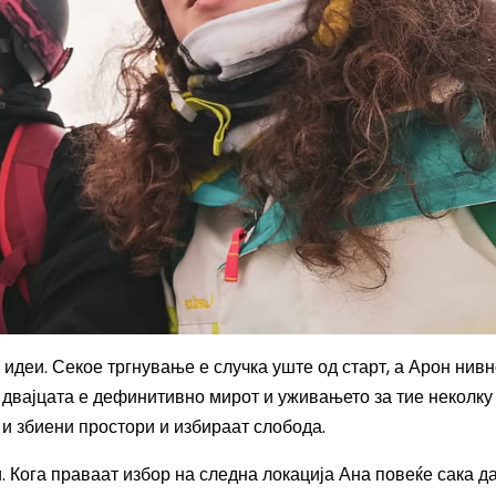
е идеи. Секое тргнување е случка уште од старт, а Арон нив
 и двајцата е дефинитивно мирот и уживањето за тие неколку
 и збиени простори и избираат слобода.
. Кога праваат избор на следна локација Ана повеќе сака да