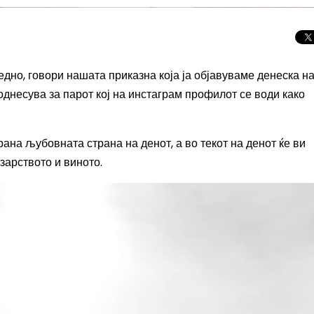
дно, говори нашата приказна која ја објавуваме денеска на
однесува за парот кој на инстаграм профилот се води како
рана љубовната страна на денот, а во текот на денот ќе ви
зарството и виното.
Скриени дестинац
Европа: Македони
нов туристички би