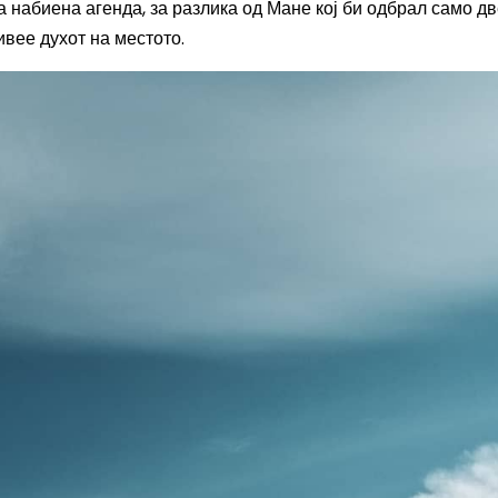
а набиена агенда, за разлика од Мане кој би одбрал само дв
ивее духот на местото.