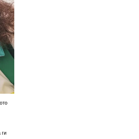
ното
 ги