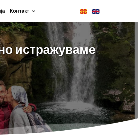
ја
Контакт
дно истражуваме