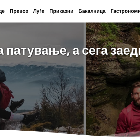
де
Превоз
Луѓе
Приказни
Бакалница
Гастрономи
а патување, а сега зае