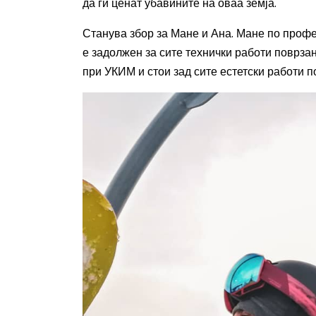
да ги ценат убавините на оваа земја.
Станува збор за Мане и Ана. Мане по профе
е задолжен за сите технички работи поврза
при УКИМ и стои зад сите естетски работи 