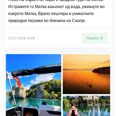
Истражете го Матка кањонот од вода, уживајте во
езерото Матка, Врело пештера и уникатните
природни пејзажи во близина на Скопје.
Повеќе
22.07.2026 14:58