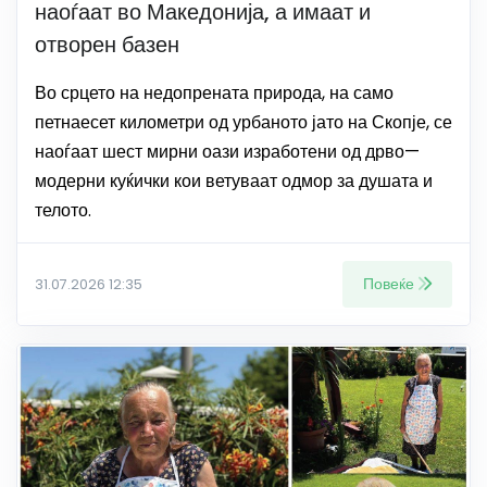
наоѓаат во Македонија, а имаат и
отворен базен
Во срцето на недопрената природа, на само
петнаесет километри од урбаното јато на Скопје, се
наоѓаат шест мирни оази изработени од дрво—
модерни куќички кои ветуваат одмор за душата и
телото.
Повеќе
31.07.2026 12:35