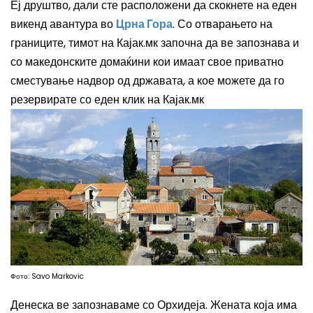
Еј друштво, дали сте расположени да скокнете на еден
викенд авантура во
Црна Гора
. Со отварањето на
границите, тимот на Кајак.мк започна да ве запознава и
со македонските домаќини кои имаат свое приватно
сместување надвор од државата, а кое можете да го
резервирате со еден клик на Кајак.мк
Фото: Savo Markovic
Денеска ве запознаваме со Орхидеја. Жената која има