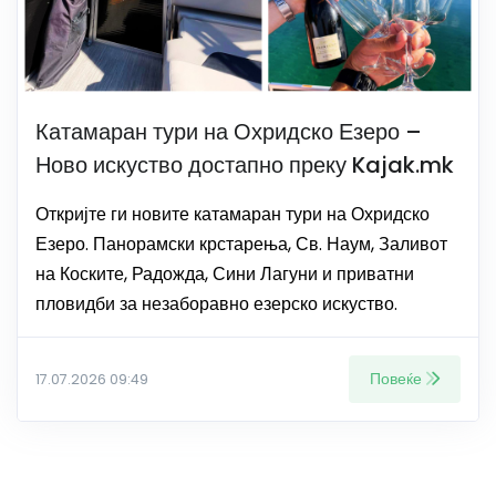
Катамаран тури на Охридско Езеро –
Ново искуство достапно преку Kajak.mk
Откријте ги новите катамаран тури на Охридско
Езеро. Панорамски крстарења, Св. Наум, Заливот
на Коските, Радожда, Сини Лагуни и приватни
пловидби за незаборавно езерско искуство.
Повеќе
17.07.2026 09:49