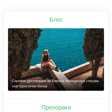
Блог
 до
Скриени дестинации во Европа: Македонија станува
О
нов туристички бисер
М
Препораки