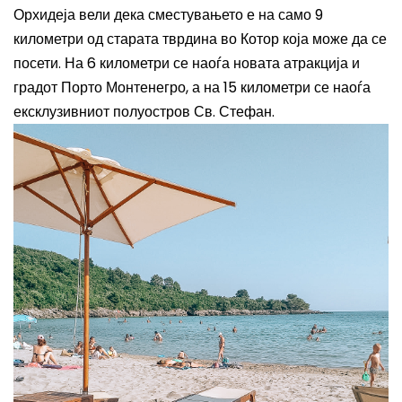
Орхидеја вели дека сместувањето е на само 9
километри од старата тврдина во Котор која може да се
посети. На 6 километри се наоѓа новата атракција и
градот Порто Монтенегро, а на 15 километри се наоѓа
ексклузивниот полуостров Св. Стефан.