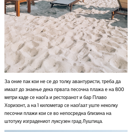
За оние пак кои не се до толку авантуристи, треба да
имаат до знаење дека првата песочна плажа е на 800
метри каде се наоѓа и ресторанот и бар Плаво
Хоризонт, а на 1 километар се наоѓаат уште неколку
песочни плажи кои се во непосредна близина на
штотуку изградениот луксузен град Луштица.