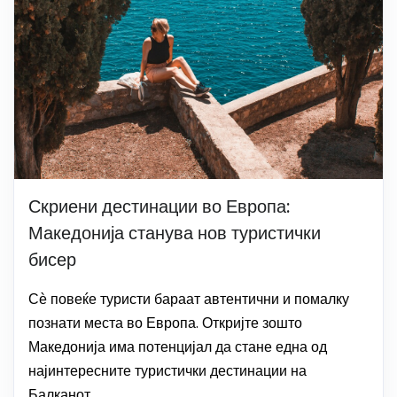
Скриени дестинации во Европа:
Македонија станува нов туристички
бисер
Сѐ повеќе туристи бараат автентични и помалку
познати места во Европа. Откријте зошто
Македонија има потенцијал да стане една од
најинтересните туристички дестинации на
Балканот.