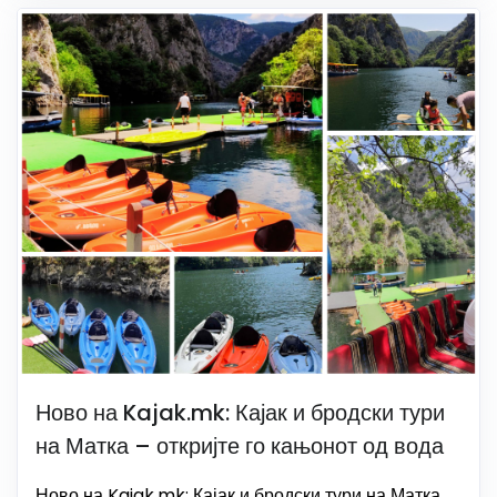
Ново на Kajak.mk: Кајак и бродски тури
на Матка – откријте го кањонот од вода
Ново на Kajak.mk: Кајак и бродски тури на Матка.