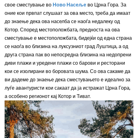
свое сместување во
Ново Насеље
во Црна Гора. За
оние кои првпат слушаат за ова место, треба да имаат
до знаење дека ова населба се наоѓа недалеку од
Котор. Според местоположбата, предноста на ова
сместување е местоположбата, бидејќи од една страна
се наоѓа во близина на луксузниот град Луштица, а од
друга страна пак во непосредна близина на недопрени
диви плажи и уредени плажи со барови и ресторани
кои се изолирани во боровата шума. Со ова сакаме да
ви дадеме до знаење дека сместувањето е идеално за
луѓе авантуристи кои сакаат да ја истражат Црна Гора,
а особено регионот кај Котор и Тиват.