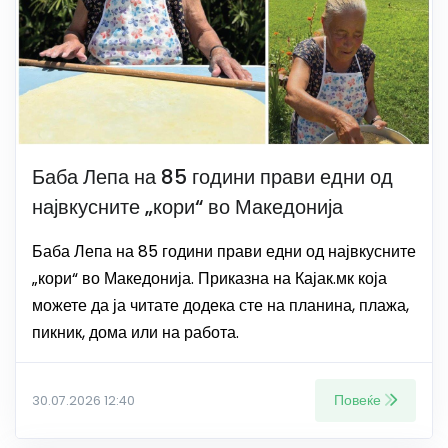
Баба Лепа на 85 години прави едни од
највкусните „кори“ во Македонија
Баба Лепа на 85 години прави едни од највкусните
„кори“ во Македонија. Приказна на Кајак.мк која
можете да ја читате додека сте на планина, плажа,
пикник, дома или на работа.
Повеќе
30.07.2026 12:40