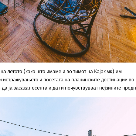
 на летото (како што имаме и во тимот на Кајак.мк) им
и истражувањето и посетата на планинските дестинации во
да ја засакат есента и да ги почувствуваат нејзините предн