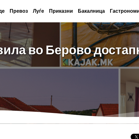
де
Превоз
Луѓе
Приказни
Бакалница
Гастрономи
вила во Берово достапн