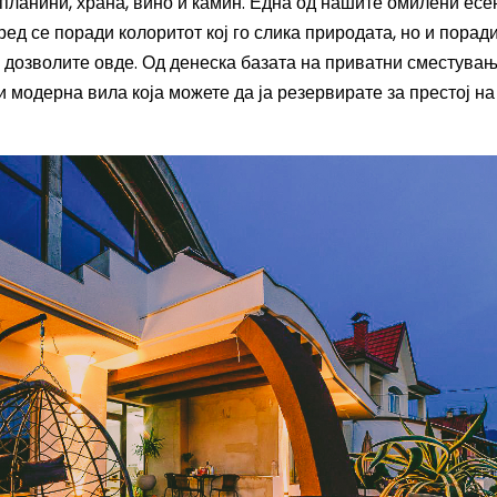
 планини, храна, вино и камин. Една од нашите омилени есе
ед се поради колоритот кој го слика природата, но и порад
а дозволите овде.
Од денеска базата на приватни сместувањ
и модерна вила која можете да ја резервирате за престој на