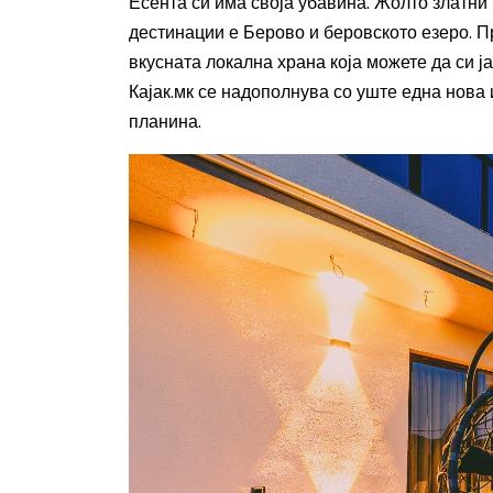
Есента си има своја убавина. Жолто златни
дестинации е Берово и беровското езеро. Пр
вкусната локална храна која можете да си ј
Кајак.мк се надополнува со уште една нова 
планина.