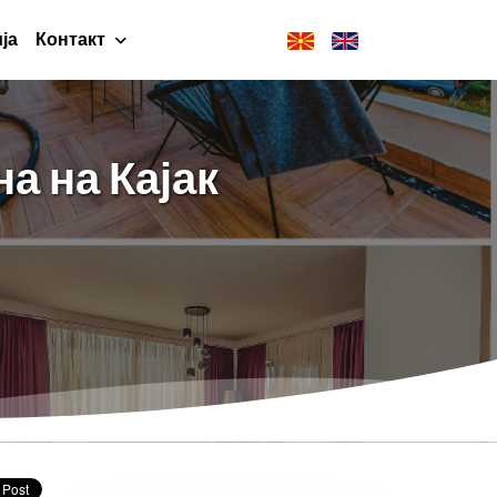
ја
Контакт
а на Кајак