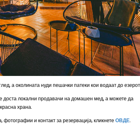
лед, а околината нуди пешачки патеки кои водаат до езерот
е доста локални продавачи на домашен мед, а можете да
красна храна.
, фотографии и контакт за резервација, кликнете
ОВДЕ
.