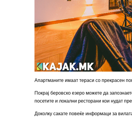
Апартманите имаат тераси со прекрасен пог
Покрај беровско езеро можете да запознает
посетите и локални ресторани кои нудат пре
Доколку сакате повеќе информаци за вилата