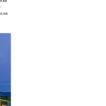
нски
и
а на