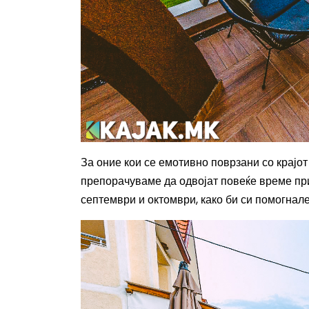
За оние кои се емотивно поврзани со крајот
препорачуваме да одвојат повеќе време пр
септември и октомври, како би си помогнале 