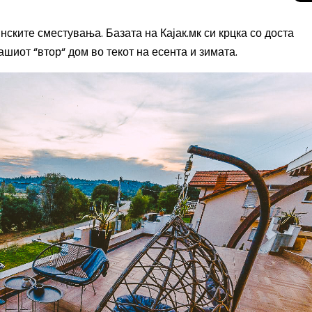
нските сместувања. Базата на Кајак.мк си крцка со доста
шиот “втор“ дом во текот на есента и зимата.
Целосно затемну
Сонцето 2026: П
најголемиот небе
во Европа