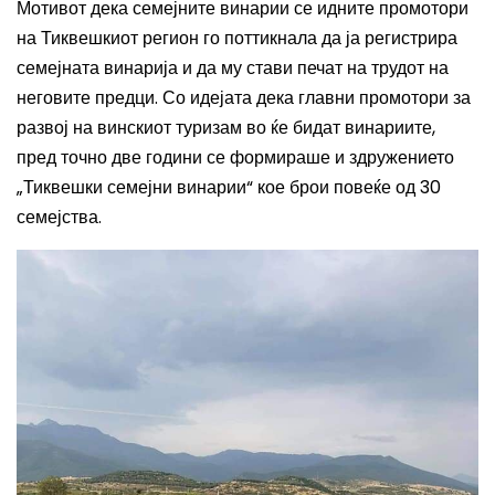
Мотивот дека семејните винарии се идните промотори
на Тиквешкиот регион го поттикнала да ја регистрира
семејната винарија и да му стави печат на трудот на
неговите предци. Со идејата дека главни промотори за
развој на винскиот туризам во ќе бидат винариите,
пред точно две години се формираше и здружението
„Тиквешки семејни винарии“ кое брои повеќе од 30
семејства.