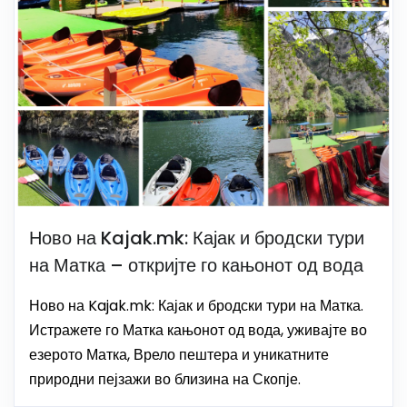
Ново на Kajak.mk: Кајак и бродски тури
на Матка – откријте го кањонот од вода
Ново на Kajak.mk: Кајак и бродски тури на Матка.
Истражете го Матка кањонот од вода, уживајте во
езерото Матка, Врело пештера и уникатните
природни пејзажи во близина на Скопје.