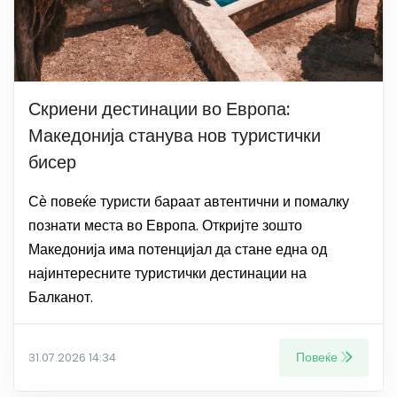
Скриени дестинации во Европа:
Македонија станува нов туристички
бисер
Сѐ повеќе туристи бараат автентични и помалку
познати места во Европа. Откријте зошто
Македонија има потенцијал да стане една од
најинтересните туристички дестинации на
Балканот.
Повеќе
31.07.2026 14:34