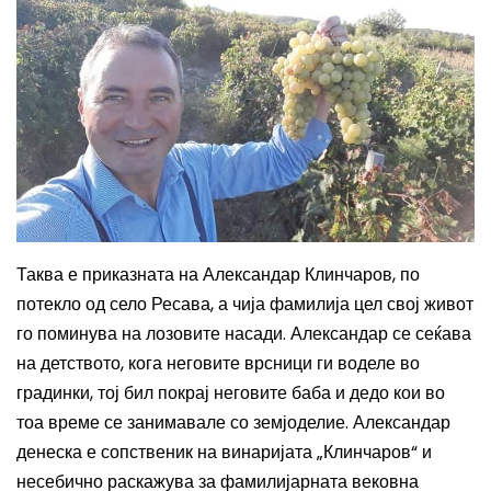
Таква е приказната на Александар Клинчаров, по
потекло од село Ресава, а чија фамилија цел свој живот
го поминува на лозовите насади. Александар се сеќава
на детството, кога неговите врсници ги воделе во
градинки, тој бил покрај неговите баба и дедо кои во
тоа време се занимавале со земјоделие. Александар
денеска е сопственик на винаријата „Клинчаров“ и
несебично раскажува за фамилијарната вековна