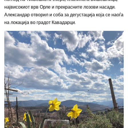
највисокиот врв Орле и прекрасните лозови насади.
Александар отворил и соба за дегустација која се наоѓа
на локација во градот Кавадарци.