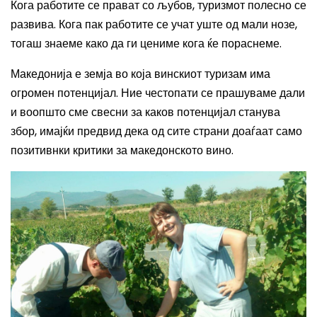
Кога работите се прават со љубов, туризмот полесно се
развива. Кога пак работите се учат уште од мали нозе,
тогаш знаеме како да ги цениме кога ќе пораснеме.
Македонија е земја во која винскиот туризам има
огромен потенцијал. Ние честопати се прашуваме дали
и воопшто сме свесни за каков потенцијал станува
збор, имајќи предвид дека од сите страни доаѓаат само
позитивнки критики за македонското вино.