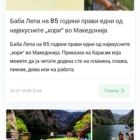
Баба Лепа на 85 години прави едни од
највкусните „кори“ во Македонија
Баба Лепа на 85 години прави едни од највкусните
„кори“ во Македонија. Приказна на Кајак.мк која
можете да ја читате додека сте на планина, плажа,
пикник, дома или на работа.
Повеќе
30.07.2026 12:40