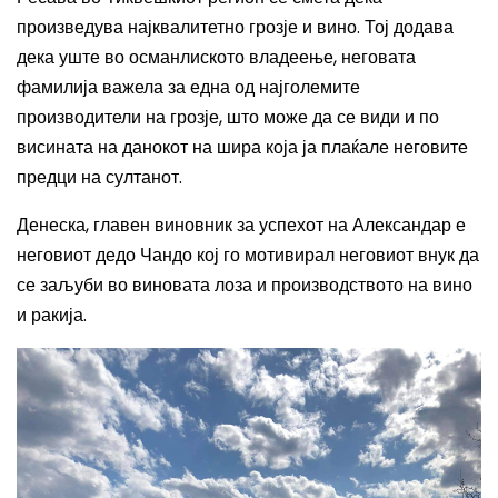
произведува најквалитетно грозје и вино. Тој додава
дека уште во османлиското владеење, неговата
фамилија важела за една од најголемите
производители на грозје, што може да се види и по
висината на данокот на шира која ја плаќале неговите
предци на султанот.
Денеска, главен виновник за успехот на Александар е
неговиот дедо Чандо кој го мотивирал неговиот внук да
се заљуби во виновата лоза и производството на вино
и ракија.