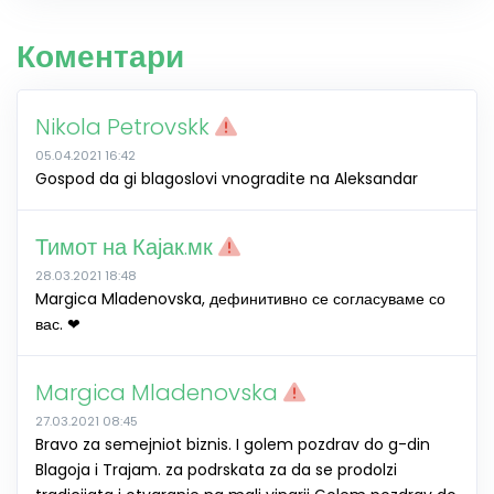
Коментари
Nikola Petrovskk
05.04.2021 16:42
Gospod da gi blagoslovi vnogradite na Aleksandar
Тимот на Кајак.мк
28.03.2021 18:48
Margica Mladenovska, дефинитивно се согласуваме со
вас. ❤
Margica Mladenovska
27.03.2021 08:45
Bravo za semejniot biznis. I golem pozdrav do g-din
Blagoja i Trajam. za podrskata za da se prodolzi