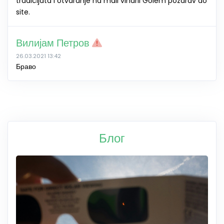
tradicijata i otvaranje na mali vinarii Golem pozdrav do
site.
Вилијам Петров
26.03.2021 13:42
Браво
Блог