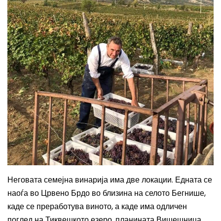
Неговата семејна винарија има две локации. Едната се
наоѓа во Црвено Брдо во близина на селото Бегнише,
каде се преработува виното, а каде има одличен
поглед на Тиквешкото езеро, планината Вишешница,