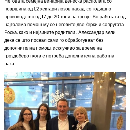
Неговата семејна винарија денеска располага со
површина од 1,2 хектари лозов насад, со годишно
производство од 17 до 20 тони на грозје. Во работата од
најголема помош му се неговите две ќерки и сопругата
Роска, како и нејзините родители . Александар вели
дека се што посеал сами го обработуваат без
дополнителна помош, исклучиво за време на
гроздоберот кога е потреба дополнителна работна
рака.