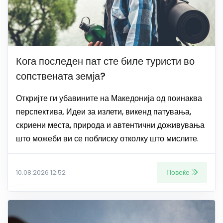
Кога последен пат сте биле туристи во
сопствената земја?
Откријте ги убавините на Македонија од поинаква
перспектива. Идеи за излети, викенд патувања,
скриени места, природа и автентични доживувања
што можеби ви се поблиску отколку што мислите.
Повеќе
10.08.2026 12:52