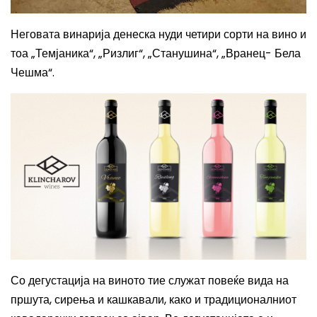
Неговата винарија денеска нуди четири сорти на вино и
тоа „Темјаника“, „Ризлиг“, „Станушина“, „Вранец- Бела
Чешма“.
Со дегустација на виното тие служат повеќе вида на
пршута, сирења и кашкавали, како и традиционалниот