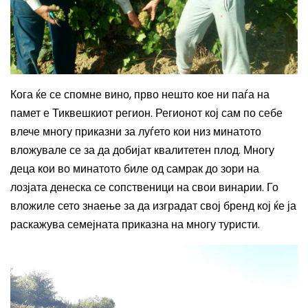
Кога ќе се спомне вино, прво нешто кое ни паѓа на
памет е Тиквешкиот регион. Регионот кој сам по себе
влече многу приказни за луѓето кои низ минатото
вложувале се за да добијат квалитетен плод. Многу
деца кои во минатото биле од самрак до зори на
лозјата денеска се сопственици на свои винарии. Го
вложиле сето знаење за да изградат свој бренд кој ќе ја
раскажува семејната приказна на многу туристи.