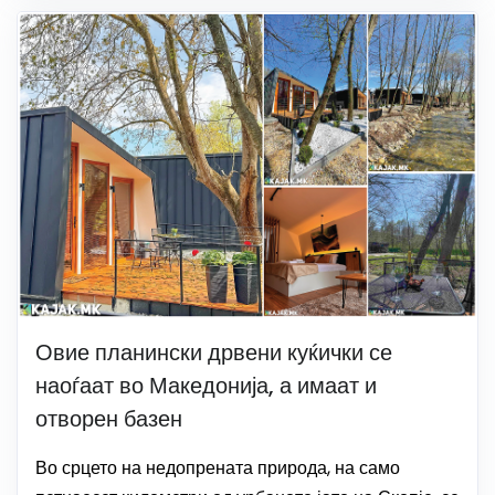
Овие планински дрвени куќички се
наоѓаат во Македонија, а имаат и
отворен базен
Во срцето на недопрената природа, на само