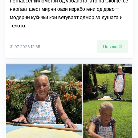
петнаесет километри од урбаното јато на Скопје, се
наоѓаат шест мирни оази изработени од дрво—
модерни куќички кои ветуваат одмор за душата и
телото.
Повеќе
31.07.2026 12:35