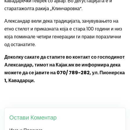
кавадаречки геврек со ајвар. Во дегустацијата е и
старатажолта ракија „Клинчаровка“.
Александар вели дека традицијата, зачувувањето на
етно стилот и приказната која е стара 100 години и низ
која поминале четири генерации ги прави поразлични
од останатите.
Доколку сакате да стапите во контакт со господинот
Александар, тимот на Кајак.мк ве информира дека
можете да се јавите на
070/ 789-282,
ул. Пионерска
1, Кавадарци.
Остави Коментар