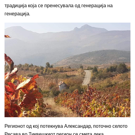
традиција која се пренесувала од генерација на
генерација.
Регионот од кој потекнува Александар, поточно селото
Ресава во Тиквешкиот регион се смета дека