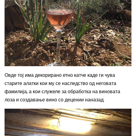
Овде тој има декорирано етно катче каде ги чува
старите алатки кои му се наследство од неговата
фамилија, а кои служеле за обработка на виновата
лоза и создавање вино со децении наназад.