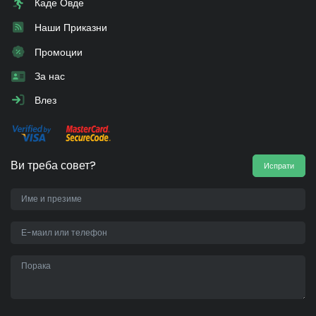
Каде Овде
Наши Приказни
Промоции
За нас
Влез
Ви треба совет?
Испрати