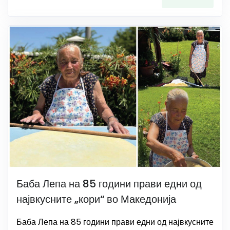
Баба Лепа на 85 години прави едни од
највкусните „кори“ во Македонија
Баба Лепа на 85 години прави едни од највкусните