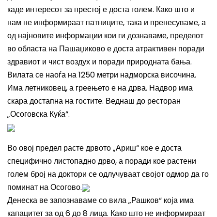
каде интересот за престој е доста голем. Како што и
нам не информираат патниците, така и пренесуваме, а
од најновите информации кои ги дознаваме, пределот
во областа на Пашаџиково е доста атрактивен поради
здравиот и чист воздух и поради природната бања.
Вилата се наоѓа на 1250 метри надморска височина.
Има летниковец, а греењето е на дрва. Надвор има
скара достапна на гостите. Веднаш до ресторан
„Осоговска Куќа“.
Во овој предел расте дрвото „Ариш“ кое е доста
специфично листопадно дрво, а поради кое растени
голем број на доктори се одлучуваат својот одмор да го
поминат на Осогово.
Денеска ве запознаваме со вила „Рашков“ која има
капацитет за од 6 до 8 лица. Како што не информираат