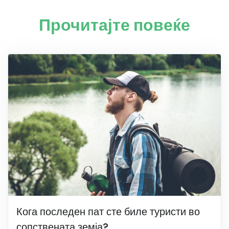
Прочитајте повеќе
Кога последен пат сте биле туристи во
сопствената земја?