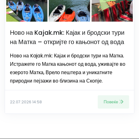
Ново на Kajak.mk: Кајак и бродски тури
на Матка – откријте го кањонот од вода
Ново на Kajak.mk: Кајак и бродски тури на Матка.
Истражете го Матка кањонот од вода, уживајте во
езерото Матка, Врело пештера и уникатните
природни пејзажи во близина на Скопје.
Повеќе
22.07.2026 14:58