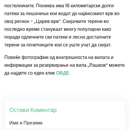
постелнините.
Пониква има 16 километарски долги
патеки за пешачење кои водат до највисокиот врв во
овој регион - „Царев врв”.
Скијачките терени во
последно време стануваат многу популарни како
поради одличните ски патеки и лесно достапните
терени за почетниците кои се уште учат да скијат.
Повеќе фотографии од внатрешноста на вилата и
информации за резервирање на вила „Рашков“ можете
да најдете со еден клик
ОВДЕ
.
Остави Коментар
Име и Презиме