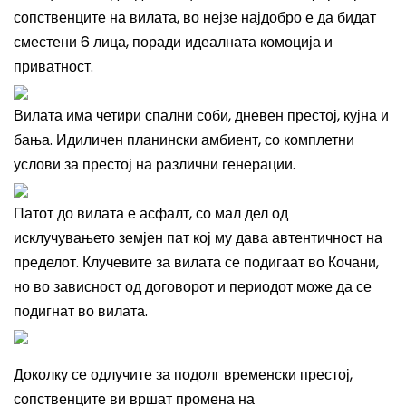
сопственците на вилата, во нејзе најдобро е да бидат
сместени 6 лица, поради идеалната комоција и
приватност.
Вилата има четири спални соби, дневен престој, кујна и
бања. Идиличен планински амбиент, со комплетни
услови за престој на различни генерации.
Патот до вилата е асфалт, со мал дел од
исклучувањето земјен пат кој му дава автентичност на
пределот. Клучевите за вилата се подигаат во Кочани,
но во зависност од договорот и периодот може да се
подигнат во вилата.
Доколку се одлучите за подолг временски престој,
сопственците ви вршат промена на