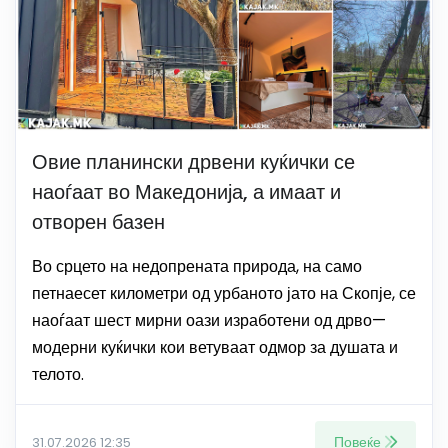
Овие планински дрвени куќички се
наоѓаат во Македонија, а имаат и
отворен базен
Во срцето на недопрената природа, на само
петнаесет километри од урбаното јато на Скопје, се
наоѓаат шест мирни оази изработени од дрво—
модерни куќички кои ветуваат одмор за душата и
телото.
Повеќе
31.07.2026 12:35