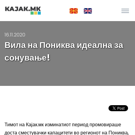
16.11.2020
Вила на Пониква идеална за
сонување!
Тимот на Кајак.мк изминатиот период промовираше
доста сместувачки капацитети во регионот на Пониква,