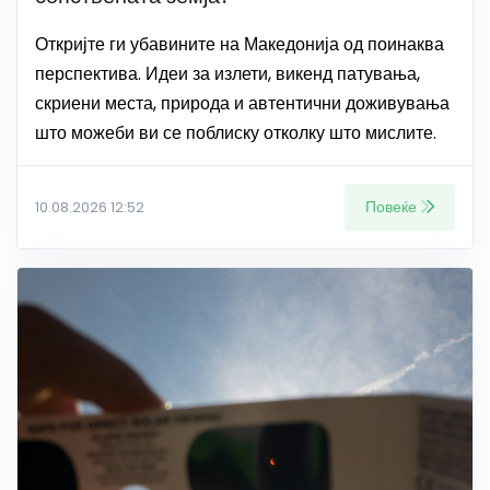
Откријте ги убавините на Македонија од поинаква
перспектива. Идеи за излети, викенд патувања,
скриени места, природа и автентични доживувања
што можеби ви се поблиску отколку што мислите.
Повеќе
10.08.2026 12:52