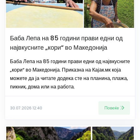
Баба Лепа на 85 години прави едни од
највкусните „кори“ во Македонија
Баба Лепа на 85 години прави едни од највкусните
„кори“ во Македонија. Приказна на Кајак.мк која
можете да ја читате додека сте на планина, плажа,
пикник, дома или на работа.
Повеќе
30.07.2026 12:40