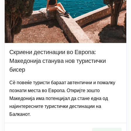
Скриени дестинации во Европа:
Македонија станува нов туристички
бисер
Сѐ повеќе туристи бараат автентични и помалку
познати места во Европа. Откријте зошто
Македонија има потенцијал да стане една од
најинтересните туристички дестинации на
Балканот.