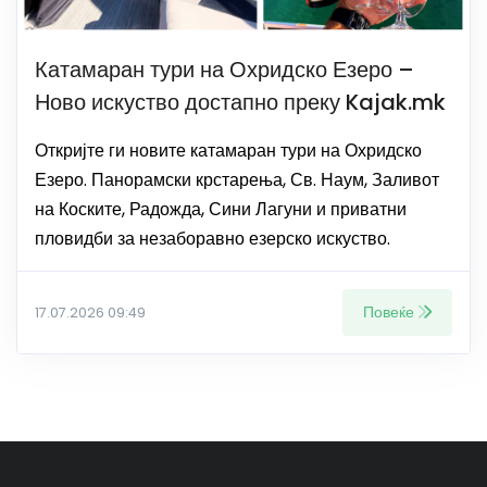
Катамаран тури на Охридско Езеро –
Ново искуство достапно преку Kajak.mk
Откријте ги новите катамаран тури на Охридско
Езеро. Панорамски крстарења, Св. Наум, Заливот
на Коските, Радожда, Сини Лагуни и приватни
пловидби за незаборавно езерско искуство.
Повеќе
17.07.2026 09:49