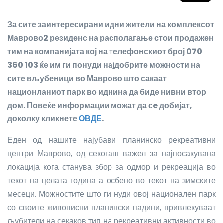
За сите заинтересирани идни жители на комплексот
Маврово2 резиденс на располагање стои продажен
тим на компанијата кој на телефонскиот број 070
360 103 ќе им ги понуди најдобрите можности на
сите вљубеници во Маврово што сакаат
национланиот парк во иднина да биде нивни втор
дом
.
Повеќе информации можат да сe добијат,
доколку кликнете
ОВДЕ
.
Еден од нашите најубави планинско рекреативни
центри Маврово, од секогаш важел за најпосакувана
локација кога станува збор за одмор и рекреација во
текот на целата година а осбено во текот на зимските
месеци. Можностите што ги нуди овој национален парк
со своите живописни планински падини, привлекуваат
љубители на секаков тип на рекреативни активности во