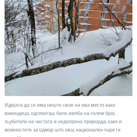
Идејата да се има нешто свое на ова место како
викендица, одсекогаш било желба на голем број
љубители на чистата и недопрена прирорда, како и
можностите за одмор што овој национален парк ги