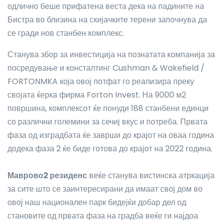
одлично беше прифатена веста дека на падините на
Бистра во близина на скијачките терени започнува да
се гради нов станбен комплекс.
Станува збор за инвестиција на познатата компанија за
посредување и консталтинг Cushman & Wakefield /
FORTONMKA која овој потфат го реализира преку
својата ќерка фирма Forton Invest. На 9000 м2
површина, комплексот ќе понуди 188 станбени единци
со различни големини за сечиј вкус и потреба. Првата
фаза од изградбата ќе заврши до крајот на оваа година
додека фаза 2 ќе биде готова до крајот на 2022 година.
Маврово2 резиденс
веќе станува вистинска атркација
за сите што се заинтересирани да имаат свој дом во
овој наш национален парк бидејќи добар дел од
становите од првата фаза на градба веќе ги најдоа