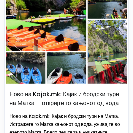
Ново на Kajak.mk: Кајак и бродски тури
на Матка – откријте го кањонот од вода
Ново на Kajak.mk: Кајак и бродски тури на Матка.
Истражете го Матка кањонот од вода, уживајте во
езерото Матка, Врело пештера и уникатните