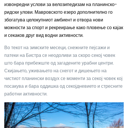
извонредни услови за велозипедизам на планинско-
ридски улови. Мавровското езеро дополнително го
збогатува целокупниот амбиент и отвора нови
можности за спорт и рекреирање како пловење со кајак
и секаков друг вид водни активности.
Во текот на зимските месеци, снежните пејсажи и
патеки на Бистра се неодоливи за скоро секој човек
што бара прибежште од загадените урабни центри.
Скијањето, уживањето на снегот и дишењето на
чистиот планински воздух се моменти за секој човек кој
посакува и бара оддишка од секојдневието и стресните
работни активности.