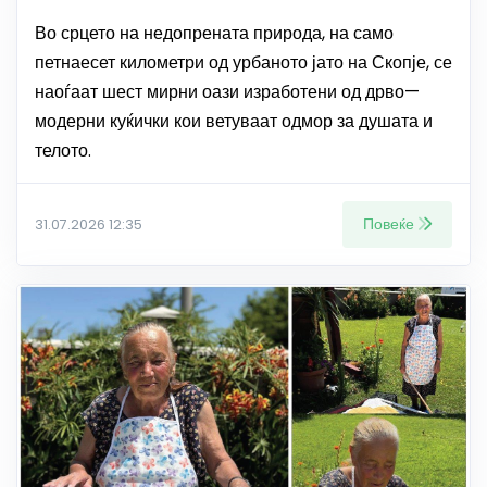
Во срцето на недопрената природа, на само
петнаесет километри од урбаното јато на Скопје, се
наоѓаат шест мирни оази изработени од дрво—
модерни куќички кои ветуваат одмор за душата и
телото.
Повеќе
31.07.2026 12:35