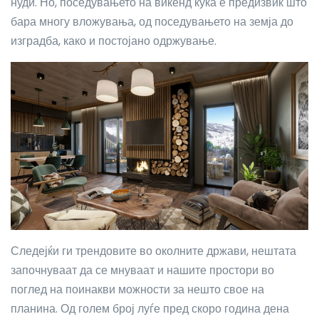
нуди. Но, поседувањето на викенд куќа е предизвик што
бара многу вложувања, од поседувањето на земја до
изградба, како и постојано одржување.
Следејќи ги трендовите во околните држави, нештата
започнуваат да се мнуваат и нашите простори во
поглед на поинакви можности за нешто свое на
планина. Од голем број луѓе пред скоро година дена