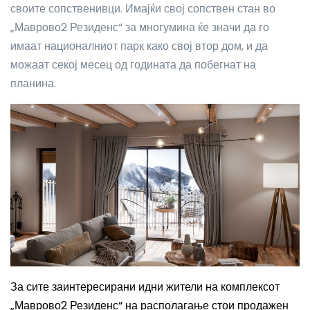
своите сопственивци. Имајќи свој сопствен стан во
„Маврово2 Резиденс“ за многумина ќе значи да го
имаат националниот парк како свој втор дом, и да
можаат секој месец од годината да побегнат на
планина.
За сите заинтересирани идни жители на комплексот
„Маврово2 Резиденс“ на располагање стои продажен