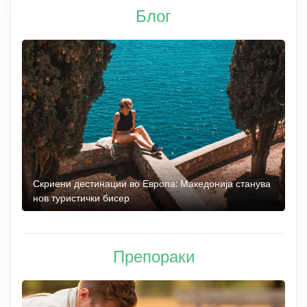
Блог
 до
Скриени дестинации во Европа: Македонија станува
О
нов туристички бисер
М
Препораки