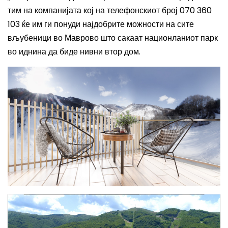
тим на компанијата кој на телефонскиот број 070 360
103 ќе им ги понуди најдобрите можности на сите
вљубеници во Маврово што сакаат национланиот парк
во иднина да биде нивни втор дом.