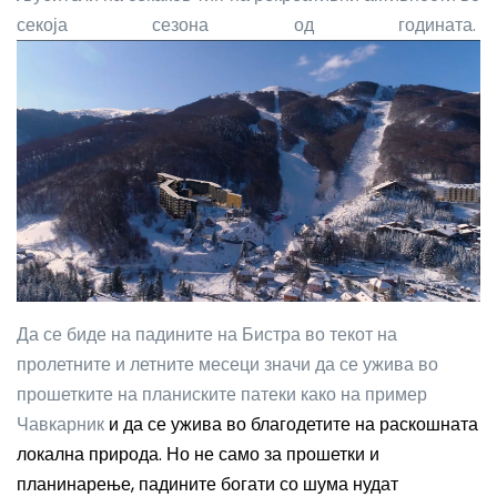
секоја сезона од годината.
Да се биде на падините на Бистра во текот на
пролетните и летните месеци значи да се ужива во
прошетките на планиските патеки како на пример
Чавкарник
и да се ужива во благодетите на раскошната
локална природа.
Но не само за прошетки и
планинарење, падините богати со шума нудат