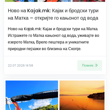
Ново на Kajak.mk: Кајак и бродски тури
на Матка – откријте го кањонот од вода
Ново на Kajak.mk: Кајак и бродски тури на Матка.
Истражете го Матка кањонот од вода, уживајте во
езерото Матка, Врело пештера и уникатните
природни пејзажи во близина на Скопје.
Повеќе
22.07.2026 14:58