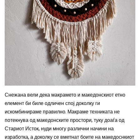
Снежана вели дека макрамето и македонскиот етно
елемент би биле одличен спој доколку ги
искомбинираме правилно. Макраме техниката не
потекнува од македонските простори, туку доаѓа од
Стариот Исток, нуди многу различни начини на
изработка, а доколку се вметнат боите на македоснкиот