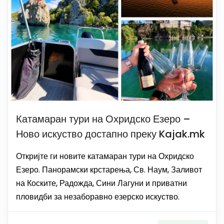
Катамаран тури на Охридско Езеро –
Ново искуство достапно преку Kajak.mk
Откријте ги новите катамаран тури на Охридско
Езеро. Панорамски крстарења, Св. Наум, Заливот
на Коските, Радожда, Сини Лагуни и приватни
пловидби за незаборавно езерско искуство.