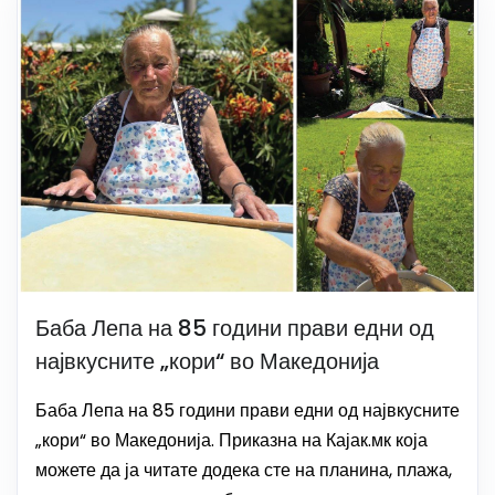
Баба Лепа на 85 години прави едни од
највкусните „кори“ во Македонија
Баба Лепа на 85 години прави едни од највкусните
„кори“ во Македонија. Приказна на Кајак.мк која
можете да ја читате додека сте на планина, плажа,