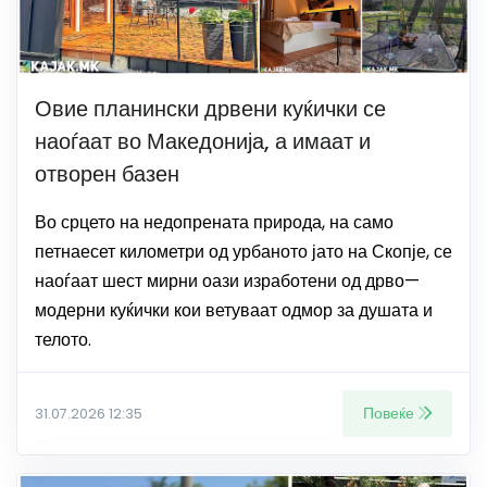
Овие планински дрвени куќички се
наоѓаат во Македонија, а имаат и
отворен базен
Во срцето на недопрената природа, на само
петнаесет километри од урбаното јато на Скопје, се
наоѓаат шест мирни оази изработени од дрво—
модерни куќички кои ветуваат одмор за душата и
телото.
Повеќе
31.07.2026 12:35