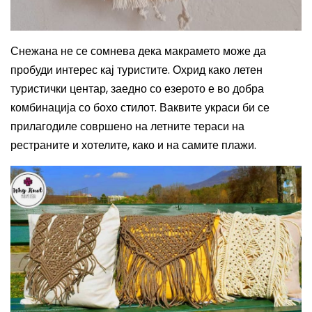
Снежана не се сомнева дека макрамето може да
пробуди интерес кај туристите. Охрид како летен
туристички центар, заедно со езерото е во добра
комбинација со бохо стилот. Ваквите украси би се
прилагодиле совршено на летните тераси на
рестраните и хотелите, како и на самите плажи.