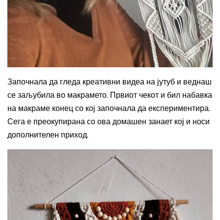
Започнала да гледа креативни видеа на јутуб и веднаш
се заљубила во макрамето. Првиот чекот и бил набавка
на макраме конец со кој започнала да експериментира.
Сега е преокупирана со ова домашен занает кој и носи
дополнителен приход.