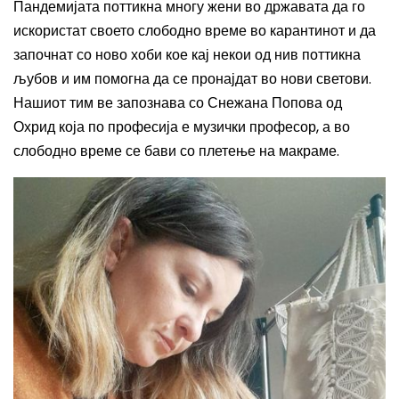
Пандемијата поттикна многу жени во државата да го
искористат своето слободно време во карантинот и да
започнат со ново хоби кое кај некои од нив поттикна
љубов и им помогна да се пронајдат во нови светови.
Нашиот тим ве запознава со Снежана Попова од
Охрид која по професија е музички професор, а во
слободно време се бави со плетење на макраме.