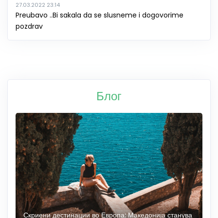
27.03.2022 23:14
Preubavo ..Bi sakala da se slusneme i dogovorime
pozdrav
Блог
 до
Скриени дестинации во Европа: Македонија станува
О