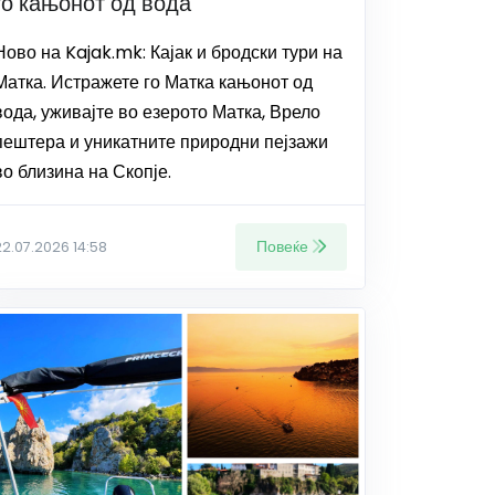
го кањонот од вода
Ново на Kajak.mk: Кајак и бродски тури на
Матка. Истражете го Матка кањонот од
вода, уживајте во езерото Матка, Врело
пештера и уникатните природни пејзажи
во близина на Скопје.
Повеќе
22.07.2026 14:58