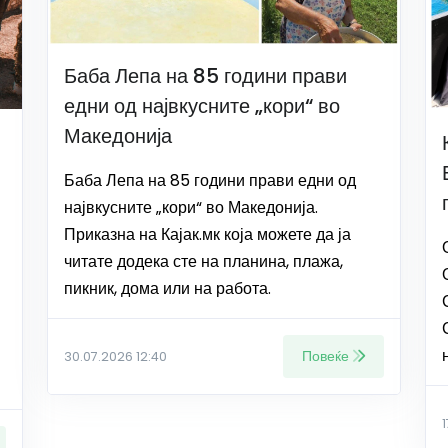
Баба Лепа на 85 години прави
едни од највкусните „кори“ во
Македонија
Баба Лепа на 85 години прави едни од
највкусните „кори“ во Македонија.
Приказна на Кајак.мк која можете да ја
читате додека сте на планина, плажа,
пикник, дома или на работа.
Повеќе
30.07.2026 12:40