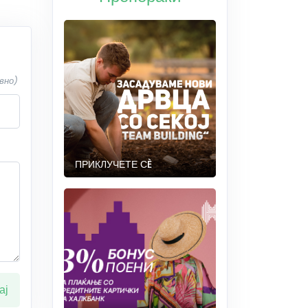
вно)
ПРИКЛУЧЕТЕ СÈ
ај