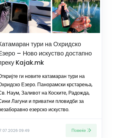
Катамаран тури на Охридско
Езеро – Ново искуство достапно
преку Kajak.mk
Откријте ги новите катамаран тури на
Охридско Езеро. Панорамски крстарења,
Св. Наум, Заливот на Коските, Радожда,
Сини Лагуни и приватни пловидби за
незаборавно езерско искуство.
Повеќе
17.07.2026 09:49