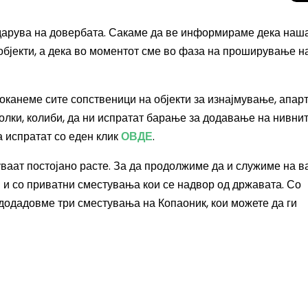
годарува на довербата. Сакаме да ве информираме дека наш
бјекти, а дека во моментот сме во фаза на проширување н
поканеме сите сопственици на објекти за изнајмување, апар
колки, колиби, да ни испратат барање за додавање на нивни
а испратат со еден клик
ОВДЕ
.
руваат постојано расте. За да продолжиме да и служиме на 
 и со приватни сместувања кои се надвор од државата. Со
 додадовме три сместувања на Копаоник, кои можете да ги
Целосно затемну
Сонцето 2026: П
најголемиот небе
во Европа