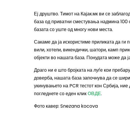
Еј друштво. Тимот на Кајак.мк ви се забла
база од приватни сместувања надмина 100 о
базата со уште од многу нови места.
Сакаме да ја искористиме приликата да ги 
вили, хотели, викендички, шатори, камп при
објекти во нашата база. Понудата може да ј
Драго ни е што бројката на луѓе кои преба
доверба, нашата база започнува да се шири
укинувањето на PCR тестот кон Србија, ние
погледнете со еден клик
ОВДЕ
.
Фото кавер:
Snezana kocova