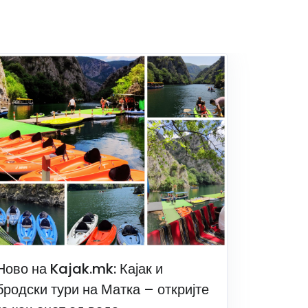
Ново на Kajak.mk: Кајак и
бродски тури на Матка – откријте