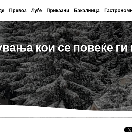
де
Превоз
Луѓе
Приказни
Бакалница
Гастрономи
вања кои се повеќе ги