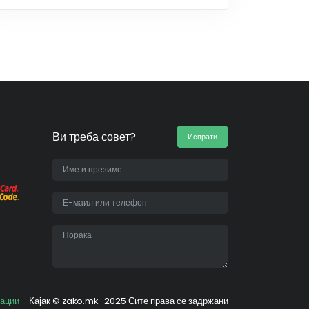
Ви треба совет?
Испрати
•
вации
Кајак ©
zako.mk
2025 Сите права се задржани