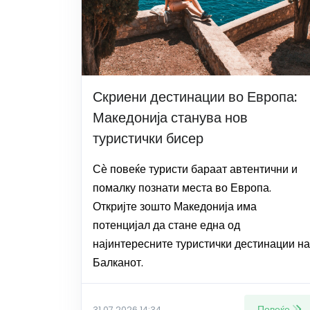
Скриени дестинации во Европа:
Македонија станува нов
туристички бисер
Сѐ повеќе туристи бараат автентични и
помалку познати места во Европа.
Откријте зошто Македонија има
потенцијал да стане една од
најинтересните туристички дестинации на
Балканот.
Повеќе
31.07.2026 14:34