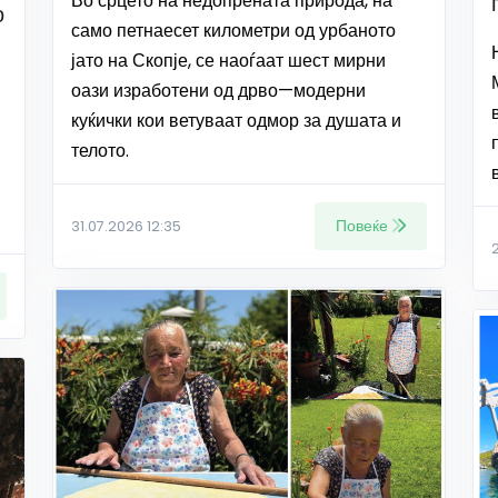
Во срцето на недопрената природа, на
о
само петнаесет километри од урбаното
јато на Скопје, се наоѓаат шест мирни
оази изработени од дрво—модерни
куќички кои ветуваат одмор за душата и
телото.
Повеќе
31.07.2026 12:35