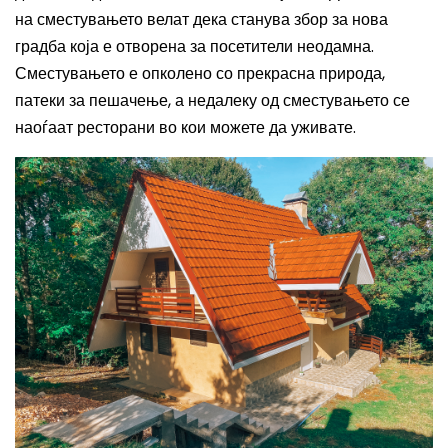
на сместувањето велат дека станува збор за нова
градба која е отворена за посетители неодамна.
Сместувањето е опколено со прекрасна природа,
патеки за пешачење, а недалеку од сместувањето се
наоѓаат ресторани во кои можете да уживате.