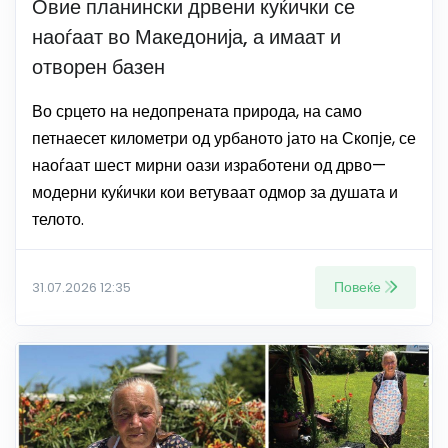
Овие планински дрвени куќички се
наоѓаат во Македонија, а имаат и
отворен базен
Во срцето на недопрената природа, на само
петнаесет километри од урбаното јато на Скопје, се
наоѓаат шест мирни оази изработени од дрво—
модерни куќички кои ветуваат одмор за душата и
телото.
Повеќе
31.07.2026 12:35