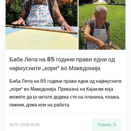
Баба Лепа на 85 години прави едни од
највкусните „кори“ во Македонија
Баба Лепа на 85 години прави едни од највкусните
„кори“ во Македонија. Приказна на Кајак.мк која
можете да ја читате додека сте на планина, плажа,
пикник, дома или на работа.
Повеќе
30.07.2026 12:40