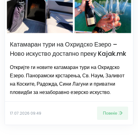
Катамаран тури на Охридско Езеро –
Ново искуство достапно преку Kajak.mk
Откријте ги новите катамаран тури на Охридско
Езеро. Панорамски крстарења, Св. Наум, Заливот
на Коските, Радожда, Сини Лагуни и приватни
пловидби за незаборавно езерско искуство.
Повеќе
17.07.2026 09:49