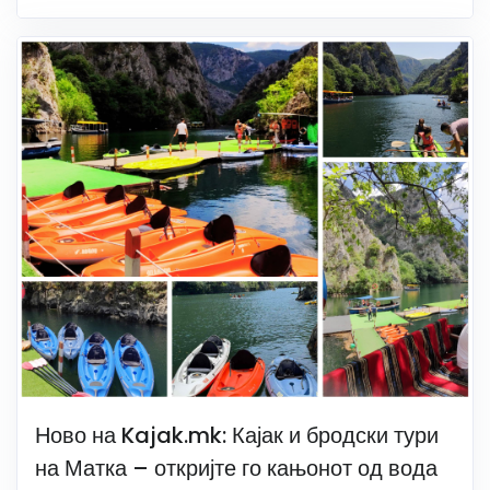
Ново на Kajak.mk: Кајак и бродски тури
на Матка – откријте го кањонот од вода