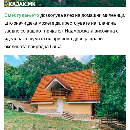
Сместувањето
дозволува влез на домашни миленици,
што значи дека можете да престојувате на планина
заедно со вашиот пријател. Надморската височина е
идеална, а шумата од аришово дрво ја прави
околината природна бања.