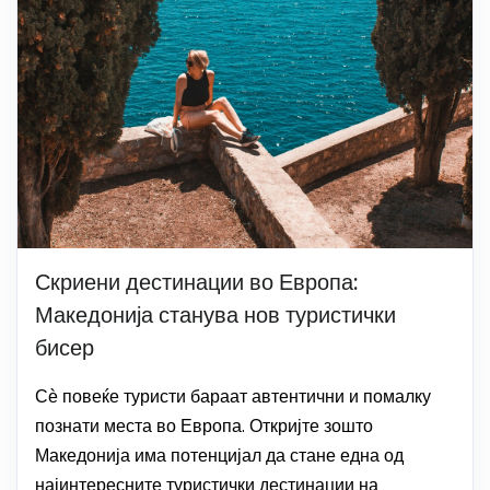
Скриени дестинации во Европа:
Македонија станува нов туристички
бисер
Сѐ повеќе туристи бараат автентични и помалку
познати места во Европа. Откријте зошто
Македонија има потенцијал да стане една од
најинтересните туристички дестинации на