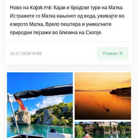
Ново на Kajak.mk: Кајак и бродски тури на Матка.
Истражете го Матка кањонот од вода, уживајте во
езерото Матка, Врело пештера и уникатните
природни пејзажи во близина на Скопје.
Повеќе
22.07.2026 14:58