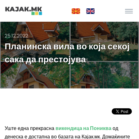
25.12.2022
Планинска вила во која секој
сака да престојува
Уште една прекрасна
викендица на Пониква
од
денеска е достапна во базата на Кајак.мк. Домаќините